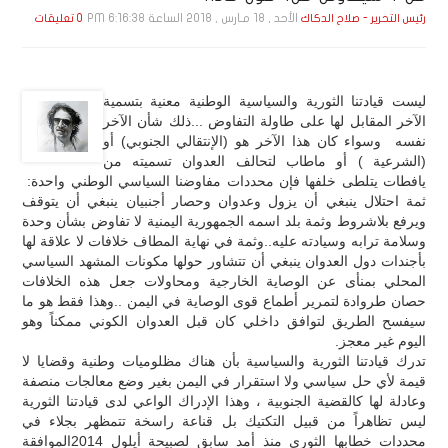
الأحد , 18 مـارس , 2018 الساعة 6:16:38 PM
رئيس التحرير - صلاح الدكاك
0 تعليقات
ليست قيادتنا الثورية والسياسية الوطنية معنية بتسمية
الآخر المقابل لها على طاولة التفاوض ...ذلك شأن الآخر
نفسه وسواء كان هذا الآخر هو (الإنتقالي الجنوبي) أو
(الشرعية ) أو ماطاب لتحالف العدوان تسميته من
يافطات يتلطى خلفها فإن محددات مفاوضنا السياسي الوطني واحدة:
ثمة احتلال ينبغي أن يزول وعدوان وحصار أجنبيان ينبغي أن يتوقف
ويرفع بلاشروط وثمة بلد اسمه الجمهورية اليمنية لا تفاوض بشأن وحدة
وسلامة ترابه وسيادته عليه..وثمة في نهاية المطاف خلافات لا علاقة لها
بأجندات دول العدوان ينبغي أن تتشاور حولها مكونات المشهد السياسي
المحلي بمنأى عن الوصاية الخارجية ومحاولات جعل هذه الخلافات
حصان طروادة لتمرير أطماع قوى الوصاية في اليمن ..وهذا فقط هو ما
سيفسح الطريق لتوافق داخلي كان قبل العدوان الكوني ممكناً وهو
اليوم غير معجز.
تدرك قيادتنا الثورية والسياسية بأن هناك مظلوميات وطنية وقضايا لا
قيمة لأي حل سياسي ولا استقرار في اليمن بغير وضع معالجات منصفة
وعادلة لها كالقضية الجنوبية ، وهذا الإدراك الواعي لدى قيادتنا الثورية
ليس تظاهراً من قبيل التكتيك بل قناعة راسخة تتمظهر بجلاء في
محددات خطابها الثوري منذ أمد سابق لصبيحة أيلول 2014الموافقة