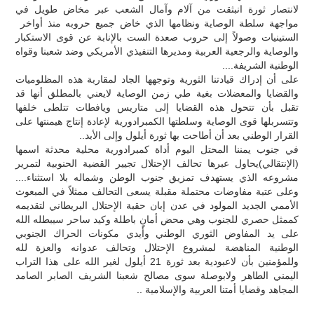
لانتصار ثورة انبثقت من آلام وآمال الشعب عبر مخاض طويل في
مواجهة سلطة الوصاية ونظامها الذي خاض جميع حروبه منذ أواخر
الستينيات وصولاً إلى حروب صعدة الست بالإنابة عن قوى الاستكبار
والوصاية والرجعية العربية ومديرها التنفيذي الأمريكي وضد شعبنا وقواه
الوطنية الشريفة....
على أن إدراك قيادتنا الثورية وتوجهها الجاد لمقاربة هذه المظلوميات
والقضايا والمعضلات بغية طي زمن الوصاية لايعني بالمطلق أنها قد
تقبل بأن تتحول هذه القضايا إلى متاريس ويافطات تتلطى خلفها
وتتسربلها قوى الوصاية وسلطتها الكمبرادورية لإعادة إنتاج هيمنتها على
القرار الوطني بعد أن أطاحت بها ثورة أيلول وإلى الأبد..
في جنوب يمننا المحتل اليوم أداة كمبرادورية محلية محدثة اسمها
(الإنتقالي)يحاول عبرها تحالف الإحتلال تجيير القضية الحنوبية لتمرير
مشروعه الذي يستهدف تمزيق جنوب الوطن وشماله بلا استثناء....
وعلى عتبة مفاوضات محتملة مقبلة يسعى التحالف ممثلاً في المبعوث
الأممي الجديد المولود في عدن إبان حقبة الإحتلال البريطاني لتقديمه
كممثل حصري للجنوب وهي محض أمانٍ باطلة وكيد ساحر سيبطله الله
على يد المفاوض الثوري الوطني وأيدي مكونات الحراك الجنوبي
الوطنية المناهضة لمشروع الإحتلال وتحالف عدوانه والعزة لله
وللمؤمنين بأن لاعبودية بعد ثورة 21 أيلول لغير الله على هذا التراب
اليمني الطاهر ولابوصلة سوى مصالح شعبنا الشريف الصابر الصامد
المجاهد وقضايا أمتنا العربية والإسلامية ..