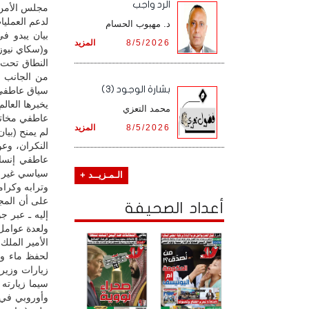
الرد واجب
مجلس الأمن)،
لدعم العمليا
د. مهيوب الحسام
بيان يبدو ف
8/5/2026
المزيد
و(سكاي نيوز)
النطاق تحت 
من الجانب ا
بشارة الوجود (3)
سياق عاطفي أ
يخبرها العال
محمد التعزي
عاطفي مخاتل
8/5/2026
المزيد
لم يمنح (بيا
النكران، وعو
عاطفي إنسان
سياسي غير م
الـمـزيــد +
وترابه وكرام
على أن المجت
أعداد الصحيفة
إليه ـ عبر ج
ولعدة عوامل
الأمير الملك 
لحفظ ماء وج
زيارات وزير
سيما زيارته 
وأوروبي في 