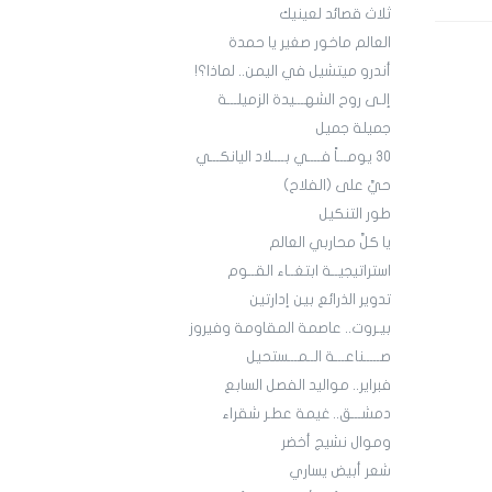
ثلاث قصائد لعينيك
العالم ماخور صغير يا حمدة
أندرو ميتشيل في اليمن.. لماذا؟!
إلـى روح الشهـــيدة الزميلـــة
جميلة جميل
30 يومـــاً فــــي بــــلاد اليانكـــي
حيَّ على (الفلاح)
طور التنكيل
يا كلَّ محاربي العالم
استراتيجيــة ابتغــاء القــوم
تدوير الذرائع بين إدارتين
بيـروت.. عاصمة المقاومة وفيروز
صـــــناعـــة الــمـــستحيل
فبراير.. مواليد الفصل السابع
دمشـــق.. غيمة عطـر شقراء
وموال نشيج أخضر
شعر أبيض يساري