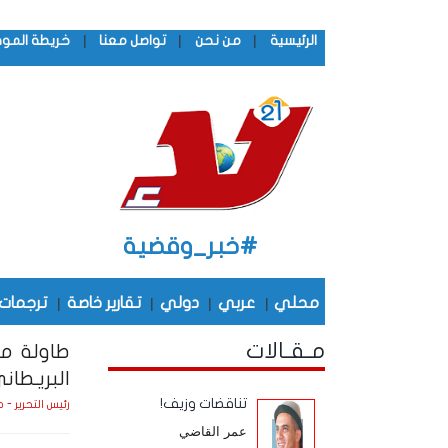
|
|
|
الرئيسية
من نحن
تواصل معنا
خريطة المو
#خبر_وقضية
محلي
|
عربي
|
دولي
|
تقارير خاصة
|
ترجمات
مـقـالات
طاولة م
البريـطان
تناقضات وزيف!
رئيس التحرير - 
عمر القاضي