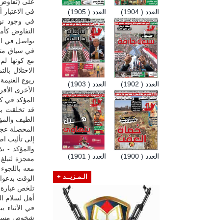
على (تفاوض م
في الاعتبار
العدد ( 1904)
العدد ( 1905)
في وجود نوا
التفاوض كأمر
تواصل في ال
في سياق متصل
مع كونها لم
الاحتلال بال
ريوع الغنيمة
العدد ( 1902)
العدد ( 1903)
الأخرى الأفر
المؤكد في كل
قد تخلقت بن
الطيف والمؤت
المحصلة عجز
إلى تأليب ا
والمؤكد - ب
العدد ( 1900)
العدد ( 1901)
معجزة لتبلغ
معه باللجوء 
الـمـزيــد +
الوقت بدعوا
تلخص عبارة 
أهل لسلام ا
في الأثناء ي
شخوص مسرح ا