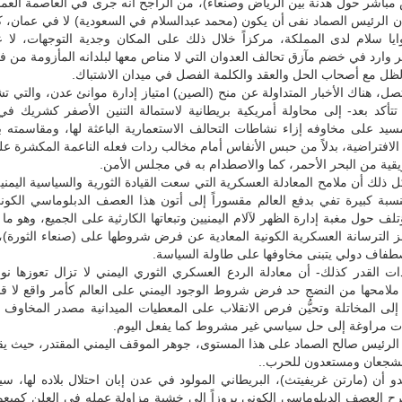
باشر حول هدنة بين الرياض وصنعاء)، من الراجح أنه جرى في العاصمة العماني
 أن الرئيس الصماد نفى أن يكون (محمد عبدالسلام في السعودية) لا في عمان،
يا سلام لدى المملكة، مركزاً خلال ذلك على المكان وجدية التوجهات، لا ع
 وارد في خضم مآزق تحالف العدوان التي لا مناص معها لبلدانه المأزومة من ف
ظل مع أصحاب الحل والعقد والكلمة الفصل في ميدان الاشتباك.
، هناك الأخبار المتداولة عن منح (الصين) امتياز إدارة موانئ عدن، والتي ت
 تتأكد بعد- إلى محاولة أمريكية بريطانية لاستمالة التنين الأصفر كشريك 
تمسيد على مخاوفه إزاء نشاطات التحالف الاستعمارية الباعثة لها، ومقاسمته
 الافتراضية، بدلاً من حبس الأنفاس أمام مخالب ردات فعله الناعمة المكشرة ع
يقية من البحر الأحمر، كما والاصطدام به في مجلس الأمن.
 ذلك أن ملامح المعادلة العسكرية التي سعت القيادة الثورية والسياسية اليمني
سبة كبيرة تفي بدفع العالم مقسوراً إلى أتون هذا العصف الدبلوماسي الكون
لف حول مغبة إدارة الظهر لآلام اليمنيين وتبعاتها الكارثية على الجميع، وهو ما
 الترسانة العسكرية الكونية المعادية عن فرض شروطها على (صنعاء الثورة)،
صطفاف دولي يتبنى مخاوفها على طاولة السياسة.
ذات القدر كذلك- أن معادلة الردع العسكري الثوري اليمني لا تزال تعوزها ن
 ملامحها من النضج حد فرض شروط الوجود اليمني على العالم كأمر واقع لا قب
إلى المخاتلة وتحيُّن فرص الانقلاب على المعطيات الميدانية مصدر المخاوف ع
ت مراوغة إلى حل سياسي غير مشروط كما يفعل اليوم.
الرئيس صالح الصماد على هذا المستوى، جوهر الموقف اليمني المقتدر، حيث ي
لشجعان ومستعدون للحرب..
بدو أن (مارتن غريفيتث)، البريطاني المولود في عدن إبان احتلال بلاده لها، س
لعصف الدبلوماسي الكوني بروزاً إلى خشبة مزاولة عمله في العلن كمبع