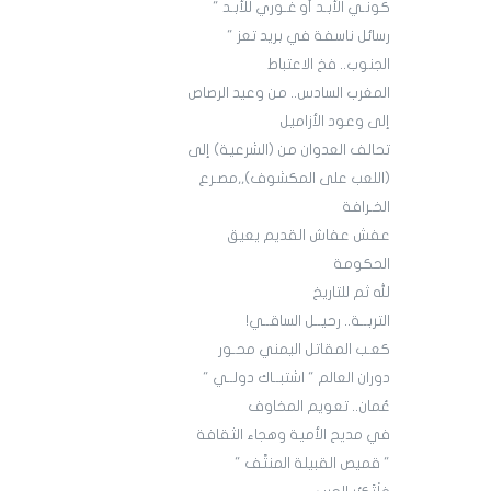
كونـي الأبـد أو غـوري للأبـد "
رسائل ناسفة في بريد تعز "
الجنوب.. فخ الاعتباط
المغرب السادس.. من وعيد الرصاص
إلى وعود الأزاميل
تحالف العدوان من (الشرعية) إلى
(اللعب على المكشوف),,مصـرع
الخـرافة
عفش عفاش القديم يعيق
الحكومة
لله ثم للتاريخ
التربــة.. رحيــل الساقــي!
كعـب المقاتل اليمني محـور
دوران العالم " اشتبــاك دولــي "
عُمان.. تعويم المخاوف
في مديح الأمية وهجاء الثقافة
" قميص القبيلة المنتَّف "