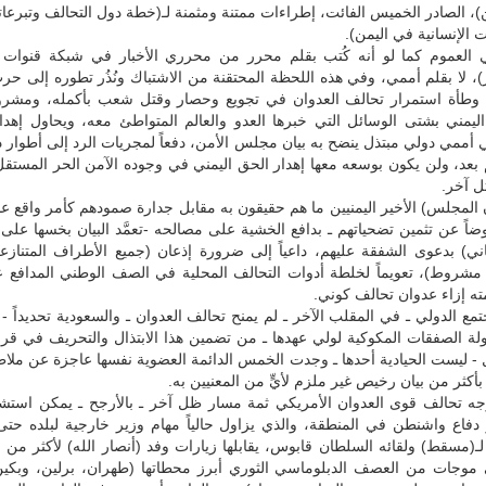
 الصادر الخميس الفائت، إطراءات ممتنة ومثمنة لـ(خطة دول التحالف وتبرعاتها
ت الإنسانية في اليمن).
ي العموم كما لو أنه كُتب بقلم محرر من محرري الأخبار في شبكة قنوات (ا
، لا بقلم أممي، وفي هذه اللحظة المحتقنة من الاشتباك ونُذُر تطوره إلى ح
وطأة استمرار تحالف العدوان في تجويع وحصار وقتل شعب بأكمله، ومشروع
ليمني بشتى الوسائل التي خبرها العدو والعالم المتواطئ معه، ويحاول إهدا
ممي دولي مبتذل ينضح به بيان مجلس الأمن، دفعاً لمجريات الرد إلى أطوار د
م بعد، ولن يكون بوسعه معها إهدار الحق اليمني في وجوده الآمن الحر المستقل،
 آخر.
ن المجلس) الأخير اليمنيين ما هم حقيقون به مقابل جدارة صمودهم كأمر واقع
ضاً عن تثمين تضحياتهم ـ بدافع الخشية على مصالحه -تعمَّد البيان بخسها ع
ي) بدعوى الشفقة عليهم، داعياً إلى ضرورة إذعان (جميع الأطراف المتنازعة
شروط)، تعويماً لخلطة أدوات التحالف المحلية في الصف الوطني المدافع 
ته إزاء عدوان تحالف كوني.
مع الدولي ـ في المقلب الآخر ـ لم يمنح تحالف العدوان ـ والسعودية تحديداً 
ولة الصفقات المكوكية لولي عهدها ـ من تضمين هذا الابتذال والتحريف في قر
 - ليست الحيادية أحدها ـ وجدت الخمس الدائمة العضوية نفسها عاجزة عن مل
بأكثر من بيان رخيص غير ملزم لأيٍّ من المعنيين به.
ه تحالف قوى العدوان الأمريكي ثمة مسار ظل آخر ـ بالأرجح ـ يمكن استش
 دفاع واشنطن في المنطقة، والذي يزاول حالياً مهام وزير خارجية لبلده حتى
لـ(مسقط) ولقائه السلطان قابوس، يقابلها زيارات وفد (أنصار الله) لأكثر من 
موجات من العصف الدبلوماسي الثوري أبرز محطاتها (طهران، برلين، وبكين)