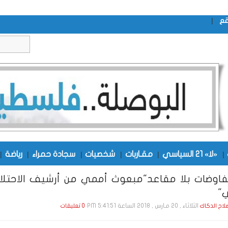
|
قع
|
«لا» 21 السياسي
|
مقـاربات
|
شخصيات
|
سجادة حمراء
|
رياضة
|
فاوضات بلا مقاعد"مبعوث أممي من أرشيف الاحتلا
ي"
الثلاثاء , 20 مـارس , 2018 الساعة 5:41:51 PM
صلاح الدكاك
0 تعليقات