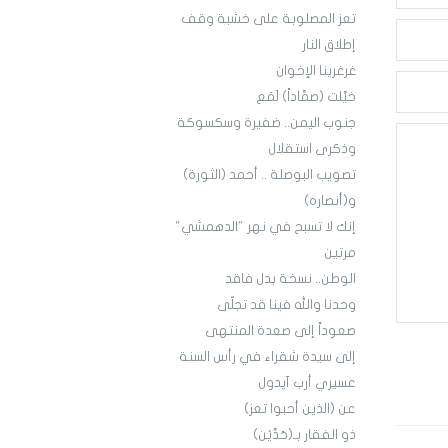
تعز المصلوبة على خشبة وقف
إطلاق النار
غرغرينا الإخوان
خيَّلت (صمَّاداً) لَمَع
جنوب اليمن.. ضفيرة وسكسوكة
وذكرى استقلال
تصويب البوصلة .. أحمد (الثورة)
و(أنصاره)
إنك لا تسبح في نهر "الدهمشي"
مرتين
الوطن.. نسخة بدل فاقد
وحدنا والله فينا قد تجلّى
صعوداً إلى صعدة المنتهى
إلى سيدة شقراء في رأس السنة
عسيري أرب آيدول
عن (الذين أحبوا تعز)
ذو الفقار بـ(حَدَّيْن)