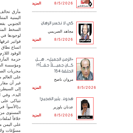
8/5/2026
المزيد
مأزق تحالف 
اليمنية الم
كي لا نخسر الرهان
الجنوبي بفع
السخط المتن
مجاهد الصريمي
لوجودها في 
8/5/2026
المزيد
فواتير غرقها
الوقود اللازم 
حزمة المآزق 
«الزمن الجميل».. هـــل
ومؤسسة الحك
كـــان جميــــلاً حقـــاً؟!
مجريات الصر
الحلقة 154
على العالم م
مروان ناصح
غير أن مقارب
8/5/2026
المزيد
إلى السيطرة
البدء، وفي ا
هدوءٌ.. يثير الضجيج!
تتباكى على 
بـ(الأسوأ ف
عدنان باوزير
المستوى من 
8/5/2026
المزيد
خلافاً لملف
على اليمن مج
مسوِّغات ول