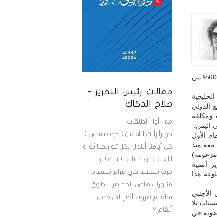
اتساع نطاق الاشتباك البحري ليشمل باب المندب كأهم ممر للملاحة الدولية يعبر من خلاله 60% من
مقالات رئيس التحرير -
الخليجية
صلاح الدكاك
 الدولي
 ومكلفة
هي أول الطلقات
 اليمن.
جهاراً رأيت الله من ( جرف سيدي )
ام الأول
 معه منذ
كل أيامنا أيلول ..كل تواريخنا ثورة
 مزعومة)
اللعب على عتبات الاستقلال
ر أممية
حرب مغلقة في صراع مفتوح
وغه هذا
مناورات هادي المحاصر ... طوق
الأجنبي
نجاة أم هروب أخير الى حقل
سيات بلا
ألغام ؟!
عضوية في