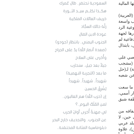
 المالية
السعودية تحتضر.. طال عُمرك
هكــذا تكلــم سيــد الثــورة
لعربية)
خريف العائلات الملكية
رب واسعة
زلَّة حائك السجَّاد
ية الرد
رها لجهة
عودة الابن الضال
فاعية لم
الجنوب اليمني.. بانتظار (جودو)
 بابتذال
(صعدة أنصار الله) يدٌ على الجراح
 عصي على
وأُخرى على السلاح
لى (مشجب
جيلاً بعد جيل.. سنحارب
) لـ(حل
ما بعد (التجربة النهمية)
عن شعبه
شهيداً.. شهيداً.. شهيداً
- ما سعت
يُشْرِقُ الحسين
ار أممي،
إن (حزب الله) هم الغالبون..
اطفة شبق
لمن المُلْكُ اليوم..؟
فافه من
لي مهنةٌ أُخرى أوانَ الحرب
 حين، لا
عن الجنوب.. والتجديف خارج البحر
بلد عربي
دبلوماسية المثانة المحتقنة..
، علاوة