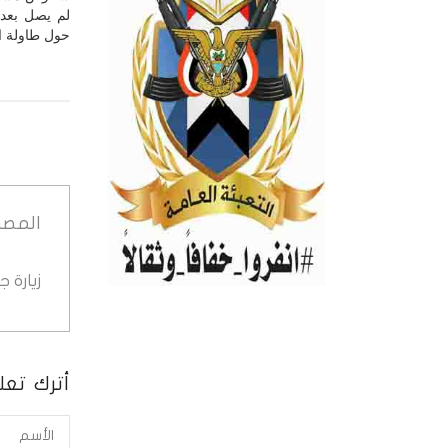
لم يصل بعد
حول طاولة ال
المصد
زيارة 
أترك تعلي