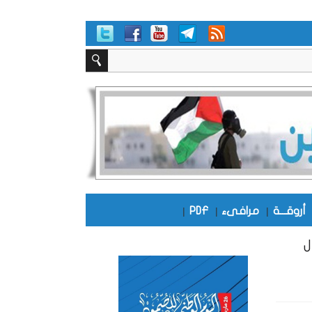
أروقـــة
|
مرافىء
|
PDF
|
ل