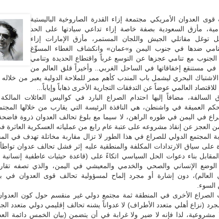
قوى العدوان الأمريكي مجتمعة إزاء القدرة الصاروخية الباليستية
تنامية، مأزق السعودية بصفة خاصة إزاء تداعي سيادتها على الحد
ل توغل مقاتلي الجيش واللجان المستمر، مأزق الإمارات إزاء
امي ضدها في جنوب اليمن و»عمان» وانكشاف الغطاء المسوِّغ
الجنوب مع تنامي عجزها عن التوسع غرباً واقتطاع الحديدة وتنامي
 في مستنقع إخفاقاتها في الساحل الغربي.. وأخيراً قلق العالم من
للاقتصاد العالمي عوضاً عن التدفقات التجارية الأخرى ذهاباً وإياباً...
السالفة، مضافاً إليها احتدام الصراع البارد في كواليس العائلات المالكة 
م العميقة في واشنطن، هي النافذة الرئيسة التي يقارب من خلالها المجتمع
اع في اليمن في طوره الراهن، لا سيما مع بلوغ تحالف العدوان ذروة فاضحة
ن العجز عن إنقاذ مشروعه على عتبة عام رابع من عملياته العسكرية العاثرة في
ة المجتمع الدولي للصراع في هذا الطور لا تزال مقاربة مخاتلة تهدف في المق
 على سياق الارتدادات المكلفة والمنطقية عليه إثر فشل تحالف عدوان تواطأ
لمقابل بناء دعوات الحل السياسي اتكاءً على (قاعدة حيثيات عاطفية إنسانية
الوضع الإنساني والصحي والخدمي والمعيشي في اليمن، والذي تصفه تقاري
ي العالم)، دون إشارة أو مجرد إلماح لمسؤولية تحالف قوى العدوان في بل
السوء.
ات الصراع الأخرى في المنطقة ثمة مجتمع دولي غير منقسم حول كون العدوان 
رد (نزاع أهلي متعدد الأطراف) لا عدواناً يشنه تحالف إقليمي دولي متعدد الجن
ا مشروعية، لذا فإنه لا ضير ولا غرابة في أن يتضمن (بيان الخمس دائمة ال