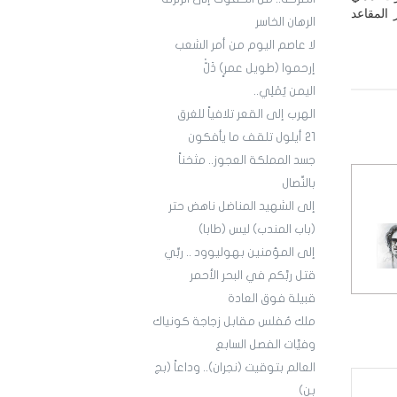
المقاعد
الرهان الخاسر
لا عاصم اليوم من أمر الشعب
إرحموا (طويل عمرٍ) ذَلّْ
اليمن يُمْلِي..
الهرب إلى القعر تلافياً للغرق
21 أيلول تلقف ما يأفكون
جسد المملكة العجوز.. مثخناً
بالنِّصال
إلى الشهيد المناضل ناهض حتر
(باب المندب) ليس (طابا)
إلى المؤمنين بهوليوود .. ربِّي
قتل ربَّكم في البحر الأحمر
قبيلة فوق العادة
ملك مُفلس مقابل زجاجة كونياك
وفيَّات الفصل السابع
العالم بتوقيت (نجران).. وداعاً (بج
بن)