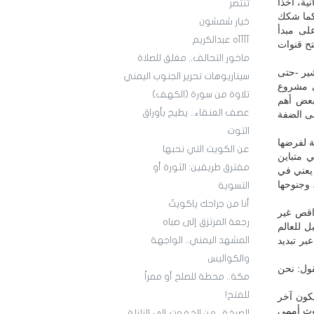
ة، أخذاً
تنتصر
 كما شكك
خيار شمشون
لى مبدأ
آآآآه عبدالكريم
تح قنوات
ماخور التحالف.. مغلق للصلاة
شير -حتى
سيناريوهات تحرير الجنوب اليمني
في مشروع
تلاوة من سورة (الكهف)
 بعض أهم
عصف العنقاء.. يطيح بأوراق
لى الضفة
التوت
ة لفرضها
عن الكويت التي نحبها
ي متباين
مفترق طريقين: الثورة أو
 يعني في
 وجنوحها
التسوية
أنا من جراحك ياكويتُ
واقص غير
رجعة المرتزق إلى صباه
ل للعالم
بر تبديد
المشهد اليمني.. الواجهة
والكواليس
قول: نحن
مكة.. محطة للصلح أو ممراً
للفتح!
يكون آخر
وث أممي
الصرخة.. من الخفوت إلى الزلزلة