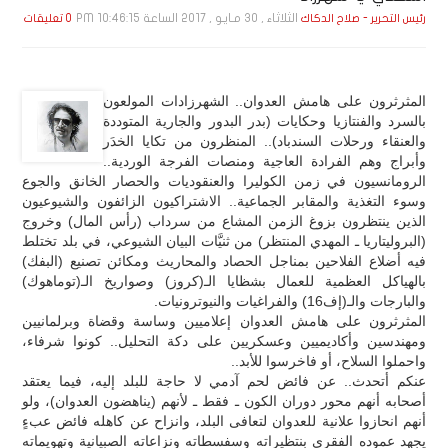
الثلاثاء , 30 مـايـو , 2017 الساعة 10:46:15 PM
رئيس التحرير - صلاح الدكاك
0 تعليقات
المثرثرون على هامش العدوان.. الشهرزادات المولعون
بالسرد والفنتازيا وحكايات (بدر البدور والجارية المتوددة
والعنقاء ورحلات السندباد).. المنظرون من تكايا الخدَر
وأبراج وهم الفرادة العاجية ومنصات الفرجة الوردية..
الرومانسيون في زمن الكوليرا والعنقوديات والحصار الخانق والجوع
وسوء التغذية والمقابر الجماعية.. الاشتراكيون الزائفون والشيوعيون
الذين ينتظرون بزوغ الزمن المشاع من سرداب (رأس المال) وخروج
(البروليتاريا ـ المهدي المنتظر) من ثنيَّات البيان الشيوعي، في بلد تختلط
فيه أضلاع الفلاحين بمناجل الحصاد والمحاريث ومكائن تصنيع (البفك)
بالهياكل العظمية للعمال بشظايا الـ(كروز) وصواريخ الـ(توماهوك)
والبارجات والـ(إف16) والفراغيات والنيوترونيات.
المثرثرون على هامش العدوان إعلاميين وساسة وقضاة وبرلمانيين
ومهندسين وأكاديميين وعسكريين على دكة التحليل.. كونوا شرفاء،
واحملوا السلاح، أو فاخرسوا للأبد..
عنكم أتحدث.. عن فائض لحم آدمي لا حاجة للبلد إليه، فيما يعتقد
أصحابه أنهم محور دوران الكون ـ فقط ـ لأنهم (يناهضون العدوان)، ولو
أنهم انحازوا علانية للعدوان لتعافى البلد، وانزاح عن كاهله فائض عبءٍ
يجهد عموده الفقري بنتظيراته وسفسطاته ونزاعاته الصبيانية وتهويماته