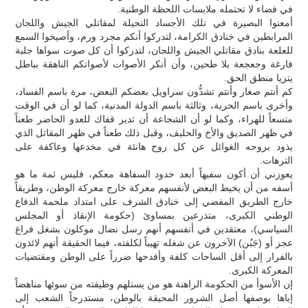
في فضاء لا تحتمله ملابسات اللحظة الوطنية.
أمعنوا البصيرة في تلك الأجساد النحيلة لمقاتلي الجيش واللجان
المرابطين في خنادق الكرامة، لتدركوا أنكم مجرد ورم، وأصيخوا السمع
للعلعة بنادق مقاتلي الجيش واللجان، لتدركوا أن كل صوت سواها جلبة
فارغة وجعجعة بلا طحين، وأن أنكر الأصوات لأصواتكم الناهقة بباطل
يتزيا منطق الحق.
كم أنتم صغار وأنتم تشدُّون سراويل بعضكم البعض، مرة باسم الفساد،
وأخرى باسم الحرية، وثالثة باسم الدولة المدنية، كما لو أن في الوقت
متسعاً للهراء، وكما لو أن الشجاعة أن تدير قفاك للعدو الحاضر طعناً
في ظهر الصديق والأخ والحليف، وقبل ذلك طعناً في ظهر المقاتل الذي
يذود بروحه الغوائل عن كل روح هانئة في مخدعها وعاكفة على
الترهات.
يعوزني أن أكون سفيهاً أبعد حدود السفاهة معكم، فليس ثمة ما هو
أسفه من أن يخيط البعض لأنفسهم معركة خارج معركة الوطن، وطريقاً
خارج الطريق المفضي إلى خنادق الشرف على امتداد ملحمة الدفاع
الوطني الكبرى، متذرعين بمساوئ (حكومة الإنقاذ أو المجلس
السياسي)، معتقدين في أنفسهم أنهم رسل نضال موكلون بشغل فراغ
عجز أو (جَبُن) الآخرون عن شغله تهيباً لكلفته، فيما الحقيقة أنهم لائذون
بالفرار إلى أقل الساحات كلفة وأفدحها ضرراً على الوطن ومقتضيات
المعركة الكبرى.
إن الأسوأ من الحكومة الراهنة هو من يستلهم وظيفته من سوئها مناهضاً
إياها بوصفها أصل الشرور المحيقة بالوطن، مستدرجاً الشعب إلى