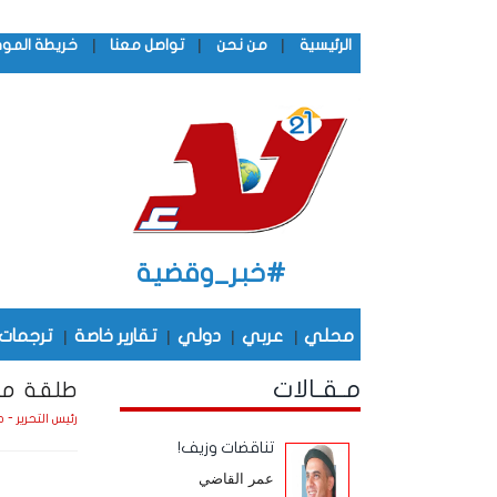
|
|
|
الرئيسية
من نحن
تواصل معنا
خريطة المو
#خبر_وقضية
محلي
|
عربي
|
دولي
|
تقارير خاصة
|
ترجمات
مـقـالات
طلقة من
رئيس التحرير - 
تناقضات وزيف!
عمر القاضي