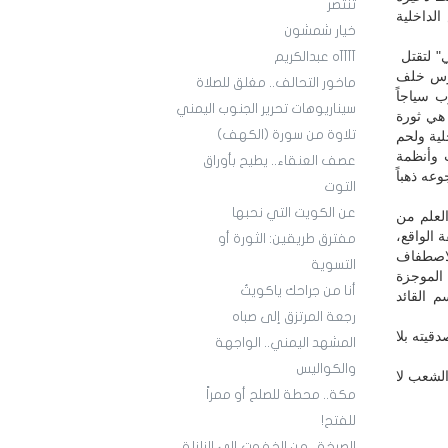
تنتصر
لداخلية
خيار شمشون
ي" لتقتل
آآآآه عبدالكريم
مرس خلف
ماخور التحالف.. مغلق للصلاة
ب سياجاً
سيناريوهات تحرير الجنوب اليمني
 هي ثورة
تلاوة من سورة (الكهف)
لية ولحم
 وأنظمة
عصف العنقاء.. يطيح بأوراق
ه ذهباً
التوت
عن الكويت التي نحبها
لعلم من
 الواقع،
مفترق طريقين: الثورة أو
للاصطفاف
التسوية
 الموجزة
أنا من جراحك ياكويتُ
م القائد
رجعة المرتزق إلى صباه
قيته بلا
المشهد اليمني.. الواجهة
والكواليس
الشعب لا
مكة.. محطة للصلح أو ممراً
للفتح!
الصرخة.. من الخفوت إلى الزلزلة