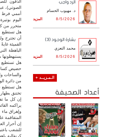
الذقون للصه
الرد واجب
الصوتي)، عب
د. مهيوب الحسام
أممي فرط ص
8/5/2026
المزيد
اليوم بوتيرة
متحرر من كل 
هل تستطيع ح
أن تجترح ول
بشارة الوجود (3)
القميئة غاية
محمد التعزي
الباهظة الت
يستبهظونها 
8/5/2026
المزيد
هل تستطيع 
حضيض كساحها
والساحات وال
الـمـزيــد +
من دائرة الو
هل تستطيع ح
أعداد الصحيفة
تختنق بطهارة
إن كل ما تف
يراكمه القا
وإهراق ماء و
المتفاقمة 
إن أحرار الع
للشعب باعتبا
كرنفالية با