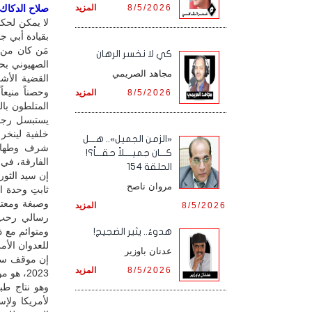
8/5/2026
المزيد
صلاح الدكاك /
لا يمكن لحك
بقيادة أبي ج
مَن كان من 
كي لا نخسر الرهان
الصهيوني بحج
مجاهد الصريمي
القضية الأشر
وحصناً منيعا
8/5/2026
المزيد
المتلطون بال
يستبسل رجال
خلفية لينخر 
«الزمن الجميل».. هـــل
شرف وطهارة
كـــان جميــــلاً حقـــاً؟!
الفارقة، في 
الحلقة 154
إن سيد الثو
مروان ناصح
ثابتِ وحدة ا
وصبغة ومعتق
8/5/2026
المزيد
رسالي رحب. 
ومتوائم مع ذ
هدوءٌ.. يثير الضجيج!
للعدوان الأم
عدنان باوزير
8/5/2026
المزيد
2023، هو موقفهم في 26 آذار/ مارس 2015، وموقفهم في 21 أيلول/ سبتمبر 2014.
وهو نتاج ط