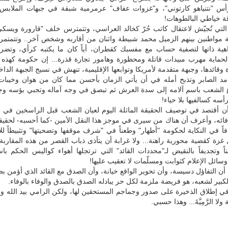
رأس "نتنياهو كارتوني"، و"غزوات عفاف" عرمرمية شبقة في جبهات الملابس ا
قة خياطي البالطوهات!
التي تُجيّش لاعتقال كاتب حُرّ كخالد العراسي، وتتمترس خلف "قارورة ويسك
 مواطنين بينهم الزميل محمد شبيطة واثنان من أقاربه وشخص آخر.. وتتمت
واهية ذاتها لتصفية حساب مع مفسبك كقطران، أياً كان ما يكتبه كرأي، وتضر
اً لحماية مهرب مبيدات قاتلة ومحظورة وهامور تجارة قذرة... إن حكومة كهذه
 وقائدها، وجبهة متقدمة لأمريكا وتوابعها الإقليمية، تنهش في نسيج الجبهة الداخ
د الصابر وتذبح أمله في أن يأتي الزمان بأحسن مما كان من هوان وخيبات
 الشعب باسم آلامه إلى سدة العرش ثم تبصق في وجه آماله وتجبي بؤسه وجوع
أسه كسالفيها بلا حياء!
أن أقتصد في توصيف الحقيقة الماثلة اليوم لعيان الشعب قبل الراسخين في ا
ائه، وأعرف أن هناك من سيرى في موجز هذا النقل الأمين -كما أحسبه- لحقيقة
اً في النكاية لحكومة "أطهار" وطعناً في "شرف موقفها وتضحيتها" وتثبيطاً 
زة كقضية محورية راهنة... ولا غرابة أن يتأذى ذباب القصر من هذه المقاربة
ناً وتجديفاً بالنقيض لـ"محددات القائد" التي ترتجلها أهواء كواليس الحكم باس
وسائل الإعلام كثوابت ومسلّمات لا تعقيب عليها!
 أن التفاؤل دسيسة، وأن تحوير الواقع خيانة، وأن الصدق مع القائد الذي أؤمن بصد
كبير لشعبه، هو فريضة ملزمة لكل حر يبادله الصدق بالصدق والوفاء بالوفاء.
ي إطلاق الذخيرة على صدور وجماجم المستحقين لها، ولكن الرامي بيد الله و
لا الرَّمِيَّةَ... وهذا حسبي.