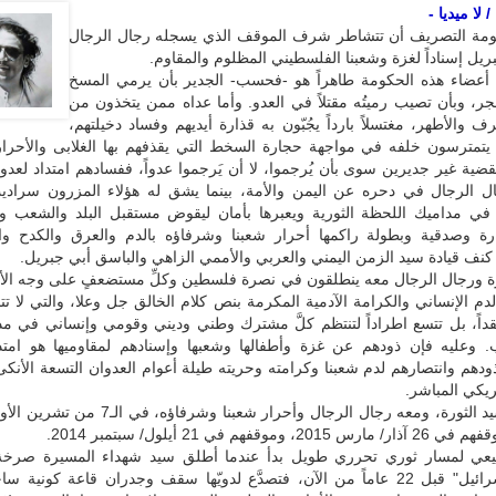
 لا ميديا -
ومة التصريف أن تتشاطر شرف الموقف الذي يسجله رجال الرجال
بريل إسناداً لغزة وشعبنا الفلسطيني المظلوم والمقاوم.
أعضاء هذه الحكومة طاهراً هو -فحسب- الجدير بأن يرمي المسخ
ر، وبأن تصيب رميتُه مقتلاً في العدو. وأما عداه ممن يتخذون من
ف والأطهر، مغتسلاً بارداً يجُبّون به قذارة أيديهم وفساد دخيلتهم،
ً يتمترسون خلفه في مواجهة حجارة السخط التي يقذفهم بها الغلابى والأحرار.
قضية غير جديرين سوى بأن يُرجموا، لا أن يَرجموا عدواً، ففسادهم امتداد لعدوا
 الرجال في دحره عن اليمن والأمة، بينما يشق له هؤلاء المزرون سراديب
في مداميك اللحظة الثورية ويعبرها بأمان ليقوض مستقبل البلد والشعب ويَجُ
 وصدقية وبطولة راكمها أحرار شعبنا وشرفاؤه بالدم والعرق والكدح وا
كنف قيادة سيد الزمن اليمني والعربي والأممي الزاهي والباسق أبي جبريل.
رة ورجال الرجال معه ينطلقون في نصرة فلسطين وكلِّ مستضعفٍ على وجه ال
لدم الإنساني والكرامة الآدمية المكرمة بنص كلام الخالق جل وعلا، والتي لا تتج
داً، بل تتسع اطراداً لتنتظم كلَّ مشترك وطني وديني وقومي وإنساني في مد
وعليه فإن ذودهم عن غزة وأطفالها وشعبها وإسنادهم لمقاوميها هو امتد
ودهم وانتصارهم لدم شعبنا وكرامته وحريته طيلة أعوام العدوان التسعة الأنكى
ريكي المباشر.
إن موقف سيد الثورة، ومعه رجال الرجال وأحرار شعبنا وشرفاؤه
بيعي لمسار ثوري تحرري طويل بدأ عندما أطلق سيد شهداء المسيرة صرخة
لأمريكا ولإسرائيل" قبل 22 عاماً من الآن، فتصدَّع لدويّها سقف وجدران قاعة كوني