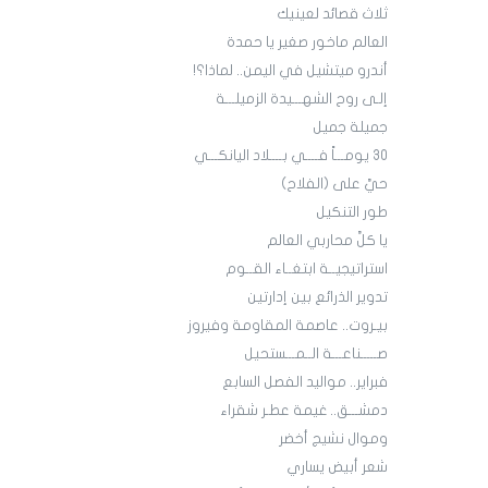
ثلاث قصائد لعينيك
العالم ماخور صغير يا حمدة
أندرو ميتشيل في اليمن.. لماذا؟!
إلـى روح الشهـــيدة الزميلـــة
جميلة جميل
30 يومـــاً فــــي بــــلاد اليانكـــي
حيَّ على (الفلاح)
طور التنكيل
يا كلَّ محاربي العالم
استراتيجيــة ابتغــاء القــوم
تدوير الذرائع بين إدارتين
بيـروت.. عاصمة المقاومة وفيروز
صـــــناعـــة الــمـــستحيل
فبراير.. مواليد الفصل السابع
دمشـــق.. غيمة عطـر شقراء
وموال نشيج أخضر
شعر أبيض يساري