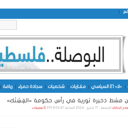
|
قع
|
«لا» 21 السياسي
|
مقـاربات
|
شخصيات
|
سجادة حمراء
|
رياضة
|
 مشط ذخيرة ثورية في رأس حكومة «الفِشِنْك»
الجمعة , 17 مـايـو , 2024 الساعة 8:03:47 PM
صلاح الدكاك
0 تعليقات