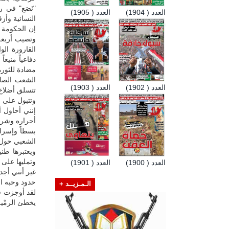
"نَصَع" في 
العدد ( 1904)
العدد ( 1905)
النسائية وأز
إن الحكومة 
وتصيب أربعة
القارورة ال
دفاعياً منيع
مضادة للثورة
الشعب الصام
العدد ( 1902)
العدد ( 1903)
تتسلق أضلاع
وتتبول على ر
إنني أحاول 
أحراره وشرف
بسطاً وإسراف
الشعبي حول غ
ويعتبرها طني
وتمليها على 
العدد ( 1900)
العدد ( 1901)
غير أنني أجد
حدود وحبه ال
الـمـزيــد +
لقد أوجزت ف
يخطئ الرمْية و