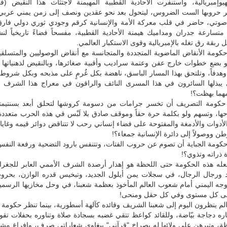
يوإمبريالية، واستنفرت الأحادية القطبية المهيمنة لاجتثاث هذا النقيض (
ر حروبها الست الضروس، ليتحول بعد نحو عقدين ونصف إلى زمن يمني عربي
وتي، حاضر في قلب معركة الأمة والإنسانية كرقم وجودي ثوري دولي فار
 متسارعة جدران ومداميك هيمنة الأحادية القطبية، مفسحاً فضاءً تاريخياً لن
ربقة رق تغله بالإمبريالية وقوى الاستكبار العالمي.
كومة الأنقاض الماضوية المتجددة والمتجانسة مع أنقاض الوصوليين والمتسلقي
و بضع خطوات خارج عفن وعتمة سراديب وأقبية صغائرها، وبالنقيض لذهنياتها ا
ً وهدفاً، وتلتحق بهذا المسار الباسق، ناهضة بكل غُرمٍ على مذبحه وبكل شروطه
ي يبذلها السائرون في هذا المسرى النائف والراقون في معراج هذا الشرف ال
مهما بهظت؟!
حكومة التصريف أن تخسر جرامات من دسومة كروشها لتحلق أبعد بسنتيم
، وتسهم ولو بكلمة حرة حقاً وموقف صادق بلا لَبْس في هذه الحرب متعددة 
أدوات والأدمغة والمفتوحة على فضاء إنساني رحب لا تتناقض دوائر قيمه وغاياته
طن ووصولاً إلى دائرة الإنسانية جمعاء؟!
كومة الجباية أن تصوم عن حروب الفتات، وتتنفس بارود التضحية ورفعة النفس
 ذراته وتذوي؟!
عله هذه الحكومة حتى اللحظة هو إهدار أرصدة الشرف الأممي العابر للجغراف
ئد ورجال الرجال، في سجلات يمن أيلول الجديد، وتبخيس قدره الوازن، بحروب
جه اليمني أمام شعوب العالم المأخوذ بعظمة شعبنا، في وحل مخازيها الرسمية
على كل مستوى وفي كل حقل ومنحى!
الم ينظرون اليوم إلى شعبنا الشريف وقائده كآلهة أسطورية، بينما تنظر حكومة
ره دجاجة بيّاضة، وللقائد كواعظ تتقي غضبه بسجادة صلاة وتناوره بحفلات تقوى 
هظة، وتبرهن على ولائها له بصراخ "قرآني" ببغاوي شعاراتي صِرف، وإفراغ م