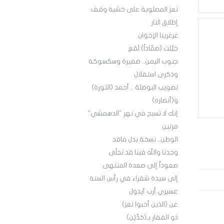
تعز المصلوبة على خشبة وقف
إطلاق النار
غرغرينا الإخوان
خيَّلت (صمَّاداً) لَمَع
جنوب اليمن.. ضفيرة وسكسوكة
وذكرى استقلال
تصويب البوصلة .. أحمد (الثورة)
و(أنصاره)
إنك لا تسبح في نهر "الدهمشي"
مرتين
الوطن.. نسخة بدل فاقد
وحدنا والله فينا قد تجلّى
صعوداً إلى صعدة المنتهى
إلى سيدة شقراء في رأس السنة
عسيري أرب آيدول
عن (الذين أحبوا تعز)
ذو الفقار بـ(حَدَّيْن)