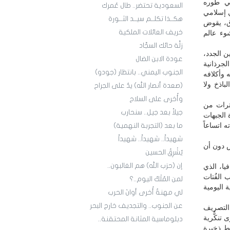
في طوره
السعودية تحتضر.. طال عُمرك
 إسلامي
هكــذا تكلــم سيــد الثــورة
ق، يقوض
خريف العائلات الملكية
شوء عالم
زلَّة حائك السجَّاد
ن الجدد،
عودة الابن الضال
لجرذانية
الجنوب اليمني.. بانتظار (جودو)
 وأكلافه
باذخ ولا
(صعدة أنصار الله) يدٌ على الجراح
وأُخرى على السلاح
ترات من
جيلاً بعد جيل.. سنحارب
الجبهات
 اتساعاً
ما بعد (التجربة النهمية)
شهيداً.. شهيداً.. شهيداً
 دون أن
يُشْرِقُ الحسين
إن (حزب الله) هم الغالبون..
يا، الذي
 الفُتات
لمن المُلْكُ اليوم..؟
 اليومية
لي مهنةٌ أُخرى أوانَ الحرب
عن الجنوب.. والتجديف خارج البحر
 التصريف
تنكُّرية
دبلوماسية المثانة المحتقنة..
شط ذخيرة