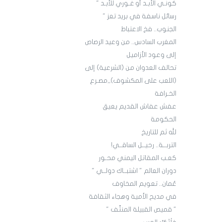
كونـي الأبـد أو غـوري للأبـد "
رسائل ناسفة في بريد تعز "
الجنوب.. فخ الاعتباط
المغرب السادس.. من وعيد الرصاص
إلى وعود الأزاميل
تحالف العدوان من (الشرعية) إلى
(اللعب على المكشوف),,مصـرع
الخـرافة
عفش عفاش القديم يعيق
الحكومة
لله ثم للتاريخ
التربــة.. رحيــل الساقــي!
كعـب المقاتل اليمني محـور
دوران العالم " اشتبــاك دولــي "
عُمان.. تعويم المخاوف
في مديح الأمية وهجاء الثقافة
" قميص القبيلة المنتَّف "