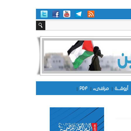
أروقـــة
|
مرافىء
|
PDF
|