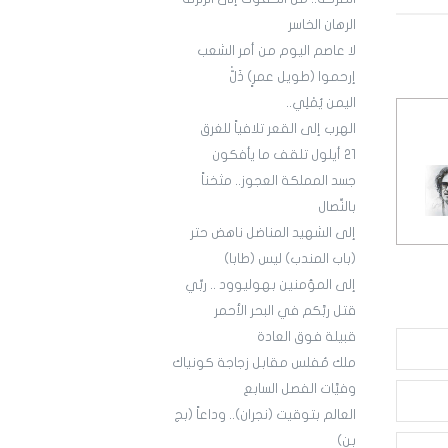
الرهان الخاسر
لا عاصم اليوم من أمر الشعب
إرحموا (طويل عمرٍ) ذَلّْ
اليمن يُمْلِي..
الهرب إلى القعر تلافياً للغرق
21 أيلول تلقف ما يأفكون
جسد المملكة العجوز.. مثخناً
بالنِّصال
إلى الشهيد المناضل ناهض حتر
(باب المندب) ليس (طابا)
إلى المؤمنين بهوليوود .. ربِّي
قتل ربَّكم في البحر الأحمر
قبيلة فوق العادة
ملك مُفلس مقابل زجاجة كونياك
وفيَّات الفصل السابع
العالم بتوقيت (نجران).. وداعاً (بج
بن)