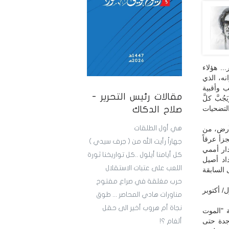
.. هؤلاء
نه، الذي
 وأقبية
مقالات رئيس التحرير -
بَّ كلَّ
لتضحيات
صلاح الدكاك
هي أول الطلقات
أرض، من
زأ عرقاً
جهاراً رأيت الله من ( جرف سيدي )
ار أممي
كل أيامنا أيلول ..كل تواريخنا ثورة
اد أصيل
اللعب على عتبات الاستقلال
 السابقة
حرب مغلقة في صراع مفتوح
، في الـ7 من تشرين الأول/ أكتوبر
مناورات هادي المحاصر ... طوق
نجاة أم هروب أخير الى حقل
 "الموت
ة ساجدة حتى
ألغام ؟!