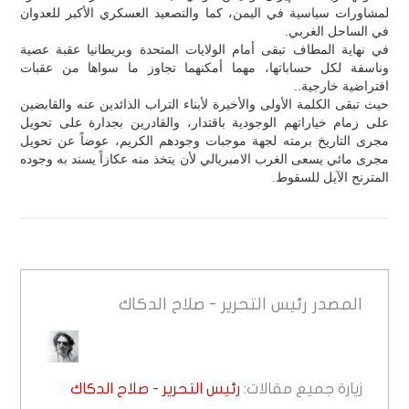
لمشاورات سياسية في اليمن، كما والتصعيد العسكري الأكبر للعدوان
في الساحل الغربي.
في نهاية المطاف تبقى أمام الولايات المتحدة وبريطانيا عقبة عصية
وناسفة لكل حساباتها، مهما أمكنهما تجاوز ما سواها من عقبات
افتراضية خارجية..
حيث تبقى الكلمة الأولى والأخيرة لأبناء التراب الذائدين عنه والقابضين
على زمام خياراتهم الوجودية باقتدار، والقادرين بجدارة على تحويل
مجرى التاريخ برمته لجهة موجبات وجودهم الكريم، عوضاً عن تحويل
مجرى مائي يسعى الغرب الامبريالي لأن يتخذ منه عكازاً يسند به وجوده
المترنح الآيل للسقوط.
المصدر
رئيس التحرير - صلاح الدكاك
زيارة جميع مقالات:
رئيس التحرير - صلاح الدكاك