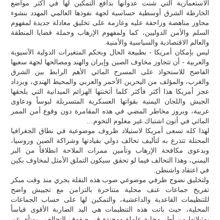
الاستعمارية التي شنت عدوانها بدافع التمكين لها في أكثر مواضع
الخارطة الشرق أوسطية حساسية لجهة نفوذها العالمي المهدد بنشوء
محاور مناهضة وزاحفة عليه وعازمة على تخليق معادلة جديدة لمفهوم
السلم والأمن الدوليين، كما ولمفهوم الإرهاب وجملة قضايا المنطقة
والعالم الاقتصادية والسياسية والأمنية.
ليس بإمكان أمريكا - بطبيعة الحال وبحكم المتغيرات الدولية الآسيوية
والعربية - أن تتجاوز مخاوف الصين وإيران والهند ومصالحها لجهة سعيها
الفاضح للاستحواذ على المسرح المائي الأهم الرابط بين الشرق
والغرب، والمؤلف من البحرين الأحمر والعربي والمحيط الهندي، ويزداد
عجز أمريكا هذا أكثر فأكثر كلما أثخنتها الهزائم الميدانية التي يلحقها
الجيش واللجان اليمنية بقواتها العسكرية المتسربلة لبوساً ودعاوى
عربية، وبروز مخاطر المضي في هذه المقامرة دون وقوع أمن الممر
المائي في أتون اشتباك غير معلوم التخوم…
لهذا كله تسعى أمريكا لاستيلاد ظروف موضوعية في نطاق الجغرافيا
المحتلة تتذرع به لتأليف تحالف دولي بقيادتها وشراكة الصين وروسيا،
وبدعوى مكافحة الإرهاب وتأمين ممرات الملاحة انطلاقاً من البر
اليمني، وهذا التحالف فيما لو تحقق سيكون التملق الأمثل لمخاوف بكين
في اعتقاد واشنطن.
ولتخليق نضوج ظرفي موضوعي صوب هذه النقلة يجري منذ وقت مبكر
تفريخ جماعات عنف محلية متناحرة بالتزامن مع تجييش واضح
للتنظيمات القاعدية والداعشية، والتمكين لها على حساب الجماعات
المحلية، حيث باتت هذه التنظيمات هي اليد الضاربة الأقوى قياساً
بمثيلاتها من أطر محلية عاملة ومجندة في صفوف التحالف.. بمنأى عن