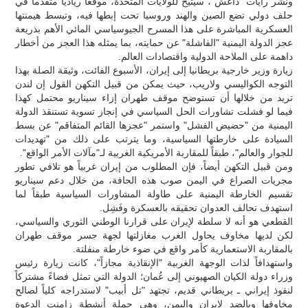
ونشر رايات "داعش"، سيتيح للولايات المتحدة، موقعاً ريادياً متقدماً في
حلف دولي تضع الصين والهند وروسيا تحت إبطها فيه، وتبسط هيمنتها
العسكرية المباشرة على هذا المسرح الجيوسياسي المائي الأهم بذريعة
عجز الدولة اليمنية "الفاشلة" عن حمايته، بما يمثله هذا العجز من أخطار
داهمة على الملاحة الدولية واقتصادات العالم.
زيارة وزير خارجية بريطانيا إلى إيران، الأسبوع الفائت، وثيقة الصلة بهذا
التوجه الكواليسي ولاريب، حيث يمكن من قبيل التكهن القول إن لندن
تريد من خلالها أن تستوضح موقف طهران إزاء سيناريو محتمل كهذا
فيما لو فشلت تشاورات الحل السياسي في إنجاز تسوية تستنقذ الدولة
اليمنية من "حضيض الفشل" واستمر "عجزها القائم المتفاقم" عن بسط
السيادة على خارطتها السياسية، وما يترتب على ذلك من "تهديدات
للجوار والعالم"، طبقاً للمقاربة الأمريكية الغربية لـ"مآلات الأمر الواقع".
ومن قبيل التكهن أيضاً، فإن المطلوب من إيران غربياً هو تلافي تطور
مجريات الصراع في اليمن صوب هذه الحافة، من خلال دعم سيناريو
تقسيم الخارطة اليمنية على طاولة المشاورات السياسية طبقاً لما
استهدف تحالف العدوان تحقيقه بالعسكرة وفَشِل.
القطعي هو أنه لا سلطة لإيران على قرارنا الوطني الثوري والسياسي،
لكن لديها مخاوف يحاول الغرب مغازلتها لجهة جسر موقف طهران
بالمقاربة الاستعمارية كأمر واقع في ضوء خارطة منفلتة.
واستهدافاً لذات الوجهة الغربية "الإنقاذية مجازاً"، كانت زيارة رئيس
وزراء دولة الكيان الصهيوني إلى عُمان؛ الدولة التي تمثل فضاءً مشتركاً
لنفوذ إيراني ـ بريطاني قديم، تجتهد "تل أبيب" لاستدراجه كلياً لصالح
مخاوفها وبالضد لإيران واليمن، وهي جملة أنشطة زامنت الدعوة