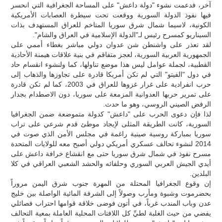
آخر، فدعمت نشوء "دولة داعش" على المساحة الجغرافية التي انحسر
فيها نفوذ الدولة السورية ووقعت تحت سيطرة العصابات الأمريكية
الكونية، لاسيما شمال شرق سوريا المتاخم للعراق المستهدف بذات
السيناريو كمسرح رئيس لـ"الدولة الإسلامية في العراق والشام".
لقد تعذر على واشنطن شن عدوان دولي مباشر بغطاء أممي على
الجمهورية العربية السورية، لعجز متفاقم في بنية علاقات هيمنة الأحادية
القطبية، لجملة عوامل ليس هذا موضع تناولها، كما ولنشوء انقسام حاد
في دول "الفيتو" التي لم تكن أمريكا قادرة على تجاوزها والذهاب إلى
حرب انفرادية على غرار غزوها للعراق في 2003، كما لم تكن قادرة
على تمرير حربها العدوانية المزمعة على سوريا، دون الاصطدام بجدار
الرفض الصيني الروسي، وهو ما حدث.
لذا فإن دعوى الحرب على "داعش" كدولة متموضعة ضمن الجغرافيا
السورية، كانت الطريقة المثلى لإيجاد موطئ قدم شرعي على تراب
سوريا بمباركة روسية صينية راغمة في مجلس الأمن الذي صوت في
2014 لنشوء تحالف عسكري أمريكي دولي أصبح معه للولايات المتحدة
مسرح نفوذ في شمال شرق سوريا حتى مع انقشاع خرافة داعش على
أيدي الجيش العربي السوري وحلفائه والحشد الشعبي العراقي في كلا
البلدين.
إن وقوع الجغرافيا المحتلة من المهرة جنوب شرق اليمن مروراً
بحضرموت وشبوة ومأرب وصولاً إلى الشرفة المائية الواصلة بين خليج
عدن وباب المندب غرباً، في أتون فوضى خلاقة قوامها احتراب فصائلي
يفضي من حيث الغلبة لطيِّ كل اللافتات المحلية العاملة بمعية التحالف