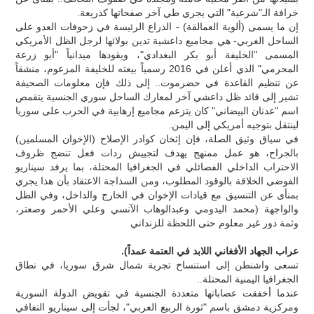
خرافة الـ"شرعية" التي يجري طي آخر صفحاتها كذريعة.
إن ما يسمى (ألوية العمالقة) - الذراع الرئيسة في زحوفات العدو على
الساحل الغربي- هي مجاميع داعشية تدين بولائها لرجل الظل الأمريكي
المسمى "الخليفة أبو بكر البغدادي"، ويقودها ميدانياً "أبو زرعة
المحرمي" الذي أعلن في 2016 رسمياً بيعته للخليفة المزعوم، منشقاً
عن تنظيم القاعدة في حضرموت.. إلى ذلك فإن معلومات الصحيفة
تشير إلى قائد ظل داعشي آخر لمعارك الساحل سوري الجنسية يتقمص
اسم "عدنان البيضاني" كان يتزعم مجاميع إرهابية في الحرب على سوريا
لينتقل بتوجيه أمريكي إلى اليمن.
في سياق وثيق الصلة، فإن إثخان كوادر الإصلاح (الإخوان المسلمين)
بالجراح، هو عمل ممنهج يهدف لتجييش ردات فعل تنضج ظروف
الاحتراب الداخلي الفصائلي في الجغرافيا المحتلة، بما يرفد سيناريو
الفوضى الخلاقة بالوقود المطلوب، ومن السذاجة الاعتقاد بأن هذا يجري
بمنأى عن التنسيق مع قيادات الإخوان في الخارج والداخل، وفي الظل
والواجهة (محمد اليدومي وعبدالوهاب الآنسي وعلي الأحمر وصعتر،
وثمة دور غير معلوم حتى اللحظة للزنداني
عراب الجهاد الأفغاني اللابد في العتمة عمداً).
تسعى واشنطن إلى استنساخ تجربة شمال شرق سوريا، في نطاق
الجغرافيا اليمنية المحتلة..
عندما أخفقت عصاباتها متعددة الجنسية في تقويض الدولة السورية
ومركزية دمشق باسم "ثورة الربيع العربي"، لجأت إلى سيناريو التفافي