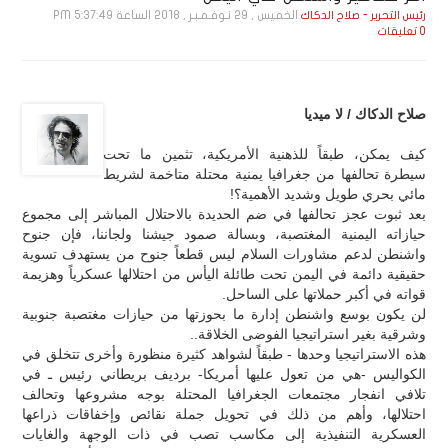
الخميس , 29 نـوفـمـبـر , 2018 الساعة 5:37:49 PM
رئيس التحرير - صلاح الدكاك
0 تعليقات
صلاح الدكاك / لا ميديا
كيف يمكن، طبقاً للذهنية الأمريكية، تثمين ما تحت
سيطرة تحالفها من جغرافيا يمنية محتلة متاخمة لشريط
مائي بحري طويل وشديد الأهمية؟!
بعد ثبوت عجز تحالفها في ضم الحديدة بالاحتلال المباشر إلى مجموع
حيازاته اليمنية المغتصبة، وبسالة صمود جيشنا ولجاننا، فإن جنوح
واشنطن لدعم مشاورات السلام ليس قطعاً جنوح من يستهدف تسوية
حقيقية دائمة في اليمن تحت طائلة اليأس من احتلالها عسكرياً وهزيمة
قواته في أكبر حملاتها على الساحل.
لن يكون بوسع واشنطن إدارة ما بحوزتها من حيازات مغتصبة جنوبية
وشرقية بغير استراتيجيا الفوضى الخلاقة..
هذه الاستراتيجيا وحدها - طبقاً لشواهد كثيرة منظورة وأخرى تتخلق في
الكواليس -هي من تعول عليها أمريكا- برديف بريطاني رئيس ـ في
تلافي انفجار مجتمعات الجغرافيا المحتلة بوجه مشروعها وتحالف
احتلالها، وأهم من ذلك في تحويل جملة نقائص وإخفاقات ذراعها
العسكرية التنفيذية إلى مكاسب تصب في ذات الوجهة والغايات