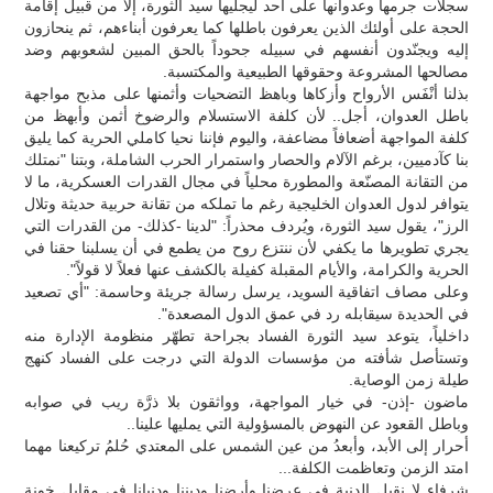
سجلات جرمها وعدوانها على أحد ليجليها سيد الثورة، إلّا من قبيل إقامة
الحجة على أولئك الذين يعرفون باطلها كما يعرفون أبناءهم، ثم ينحازون
إليه ويجنّدون أنفسهم في سبيله جحوداً بالحق المبين لشعوبهم وضد
مصالحها المشروعة وحقوقها الطبيعية والمكتسبة.
بذلنا أنْفَس الأرواح وأزكاها وباهظ التضحيات وأثمنها على مذبح مواجهة
باطل العدوان، أجل.. لأن كلفة الاستسلام والرضوخ أثمن وأبهظ من
كلفة المواجهة أضعافاً مضاعفة، واليوم فإننا نحيا كاملي الحرية كما يليق
بنا كآدميين، برغم الآلام والحصار واستمرار الحرب الشاملة، وبتنا "نمتلك
من التقانة المصنّعة والمطورة محلياً في مجال القدرات العسكرية، ما لا
يتوافر لدول العدوان الخليجية رغم ما تملكه من تقانة حربية حديثة وتلال
الرز"، يقول سيد الثورة، ويُردف محذراً: "لدينا -كذلك- من القدرات التي
يجري تطويرها ما يكفي لأن ننتزع روح من يطمع في أن يسلبنا حقنا في
الحرية والكرامة، والأيام المقبلة كفيلة بالكشف عنها فعلاً لا قولاً".
وعلى مصاف اتفاقية السويد، يرسل رسالة جريئة وحاسمة: "أي تصعيد
في الحديدة سيقابله رد في عمق الدول المصعدة".
داخلياً، يتوعد سيد الثورة الفساد بجراحة تطهّر منظومة الإدارة منه
وتستأصل شأفته من مؤسسات الدولة التي درجت على الفساد كنهج
طيلة زمن الوصاية.
ماضون -إذن- في خيار المواجهة، وواثقون بلا ذرَّة ريب في صوابه
وباطل القعود عن النهوض بالمسؤولية التي يمليها علينا..
أحرار إلى الأبد، وأبعدُ من عين الشمس على المعتدي حُلمُ تركيعنا مهما
امتد الزمن وتعاظمت الكلفة...
شرفاء لا نقبل الدنية في عرضنا وأرضنا وديننا ودنيانا في مقابل خونة