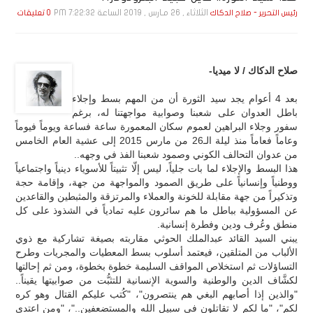
الثلاثاء , 26 مـارس , 2019 الساعة 7:22:32 PM
رئيس التحرير - صلاح الدكاك
0 تعليقات
صلاح الدكاك / لا ميديا-
بعد 4 أعوام يجد سيد الثورة أن من المهم بسط وإجلاء
باطل العدوان على شعبنا وصوابية مواجهتنا له، برغم
سفور وجلاء البراهين لعموم سكان المعمورة ساعة فساعة ويوماً فيوماً
وعاماً فعاماً منذ ليلة الـ26 من مارس 2015 إلى عشية العام الخامس
من عدوان التحالف الكوني وصمود شعبنا الفذ في وجهه..
هذا البسط والإجلاء لما بات جلياً، ليس إلّا تثبيتاً للأسوياء دينياً واجتماعياً
ووطنياً وإنسانياً على طريق الصمود والمواجهة من جهة، وإقامة حجة
وتذكيراً من جهة مقابلة للخونة والعملاء والمرتزقة والمثبطين والقاعدين
عن المسؤولية بباطل ما هم سائرون عليه تمادياً في الشذوذ على كل
منطق وعُرف ودين وفطرة إنسانية.
يبني السيد القائد عبدالملك الحوثي مقاربته بصيغة تشاركية مع ذوي
الألباب من المتلقين، فيعتمد أسلوب بسط المعطيات والمجريات وطرح
التساؤلات ثم استخلاص المواقف السليمة خطوة بخطوة، ومن ثم إحالتها
لكشَّاف الدين والوطنية والسوية الإنسانية للتثبُّت من صوابيتها يقيناً..
"والذين إذا أصابهم البغي هم ينتصرون"، "كُتب عليكم القتال وهو كره
لكم"، "ما لكم لا تقاتلون في سبيل الله والمستضعفين.."، "ومن اعتدى