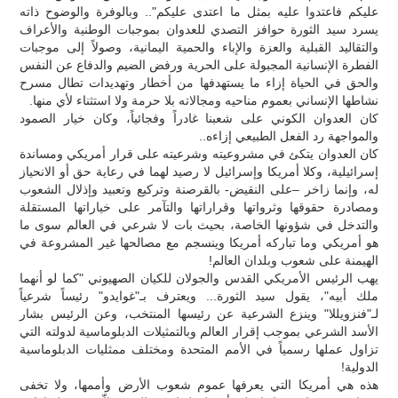
عليكم فاعتدوا عليه بمثل ما اعتدى عليكم".. وبالوفرة والوضوح ذاته
يسرد سيد الثورة حوافز التصدي للعدوان بموجبات الوطنية والأعراف
والتقاليد القبلية والعزة والإباء والحمية اليمانية، وصولاً إلى موجبات
الفطرة الإنسانية المجبولة على الحرية ورفض الضيم والدفاع عن النفس
والحق في الحياة إزاء ما يستهدفها من أخطار وتهديدات تطال مسرح
نشاطها الإنساني بعموم مناحيه ومجالاته بلا حرمة ولا استثناء لأي منها.
كان العدوان الكوني على شعبنا غادراً وفجائياً، وكان خيار الصمود
والمواجهة رد الفعل الطبيعي إزاءه..
كان العدوان يتكئ في مشروعيته وشرعيته على قرار أمريكي ومساندة
إسرائيلية، وكلا أمريكا وإسرائيل لا رصيد لهما في رعاية حق أو الانحياز
له، وإنما زاخر –على النقيض- بالقرصنة وتركيع وتعبيد وإذلال الشعوب
ومصادرة حقوقها وثرواتها وقراراتها والتآمر على خياراتها المستقلة
والتدخل في شؤونها الخاصة، بحيث بات لا شرعي في العالم سوى ما
هو أمريكي وما تباركه أمريكا وينسجم مع مصالحها غير المشروعة في
الهيمنة على شعوب وبلدان العالم!
يهب الرئيس الأمريكي القدس والجولان للكيان الصهيوني "كما لو أنهما
ملك أبيه"، يقول سيد الثورة... ويعترف بـ"غوايدو" رئيساً شرعياً
لـ"فنزويللا" وينزع الشرعية عن رئيسها المنتخب، وعن الرئيس بشار
الأسد الشرعي بموجب إقرار العالم وبالتمثيلات الدبلوماسية لدولته التي
تزاول عملها رسمياً في الأمم المتحدة ومختلف ممثليات الدبلوماسية
الدولية!
هذه هي أمريكا التي يعرفها عموم شعوب الأرض وأممها، ولا تخفى