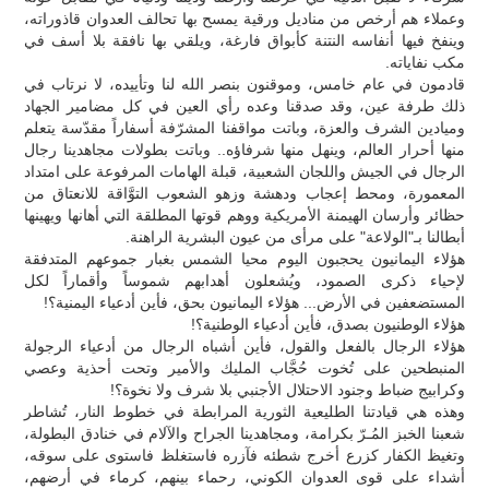
وعملاء هم أرخص من مناديل ورقية يمسح بها تحالف العدوان قاذوراته،
وينفخ فيها أنفاسه النتنة كأبواق فارغة، ويلقي بها نافقة بلا أسف في
مكب نفاياته.
قادمون في عام خامس، وموقنون بنصر الله لنا وتأييده، لا نرتاب في
ذلك طرفة عين، وقد صدقنا وعده رأي العين في كل مضامير الجهاد
وميادين الشرف والعزة، وباتت مواقفنا المشرّفة أسفاراً مقدّسة يتعلم
منها أحرار العالم، وينهل منها شرفاؤه.. وباتت بطولات مجاهدينا رجال
الرجال في الجيش واللجان الشعبية، قبلة الهامات المرفوعة على امتداد
المعمورة، ومحط إعجاب ودهشة وزهو الشعوب التوَّاقة للانعتاق من
حظائر وأرسان الهيمنة الأمريكية ووهم قوتها المطلقة التي أهانها ويهينها
أبطالنا بـ"الولاعة" على مرأى من عيون البشرية الراهنة.
هؤلاء اليمانيون يحجبون اليوم محيا الشمس بغبار جموعهم المتدفقة
لإحياء ذكرى الصمود، ويُشعلون أهدابهم شموساً وأقماراً لكل
المستضعفين في الأرض... هؤلاء اليمانيون بحق، فأين أدعياء اليمنية؟!
هؤلاء الوطنيون بصدق، فأين أدعياء الوطنية؟!
هؤلاء الرجال بالفعل والقول، فأين أشباه الرجال من أدعياء الرجولة
المنبطحين على تُخوت حُجَّاب المليك والأمير وتحت أحذية وعصي
وكرابيج ضباط وجنود الاحتلال الأجنبي بلا شرف ولا نخوة؟!
وهذه هي قيادتنا الطليعية الثورية المرابطة في خطوط النار، تُشاطر
شعبنا الخبز المُـرّ بكرامة، ومجاهدينا الجراح والآلام في خنادق البطولة،
وتغيظ الكفار كزرع أخرج شطئه فآزره فاستغلظ فاستوى على سوقه،
أشداء على قوى العدوان الكوني، رحماء بينهم، كرماء في أرضهم،