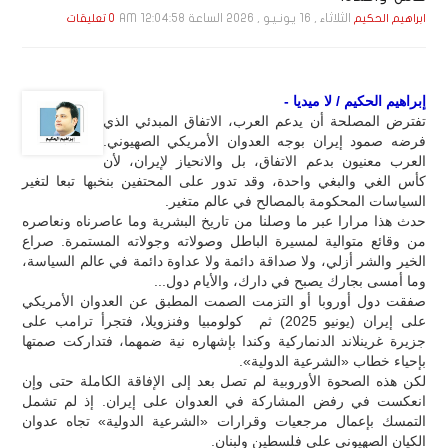
الثلاثاء , 16 يـونـيـو , 2026 الساعة 12:04:58 AM
ابراهيم الحكيم
0 تعليقات
إبراهيم الحكيم / لا ميديا -
تفترض المصلحة أن يدعم العرب، الاتفاق المبدئي الذي
فرضه صمود إيران بوجه العدوان الأمريكي الصهيوني.
العرب معنيون بدعم الاتفاق، بل والانحياز لإيران، لأن
كأس الغي والبغي واحدة، وقد تدور على المحتفين بنخبها تبعا لتغير
السياسات المحكومة بالمصالح في عالم متغير.
حدث هذا مرارا عبر ما وصلنا من تاريخ البشرية وما عاصرناه ونعاصره
من وقائع متوالية لمسيرة الباطل وصولاته وجولاته المستمرة. صراع
الخير والشر أزلي، ولا صداقة دائمة ولا عداوة دائمة في عالم السياسة،
وما أمسى بجارك يصبح في دارك، والأيام دول...
صفقت دول أوروبا أو التزمت الصمت المطبق عن العدوان الأمريكي
على إيران (يونيو 2025) ثم كولومبيا وفنزويلا، فتجرأ ترامب على
جزيرة غرينلاند الدنماركية وكندا بإشهاره نية ضمهما، فتداركت صمتها
بإحياء خطاب «الشرعية الدولية».
لكن هذه الصحوة الأوروبية لم تصل بعد إلى الإفاقة الكاملة حتى وإن
انعكست في رفض المشاركة في العدوان على إيران. إذ لم تشمل
التمسك بإعمال مرجعيات وقرارات «الشرعية الدولية» تجاه عدوان
الكيان الصهيوني على فلسطين ولبنان.