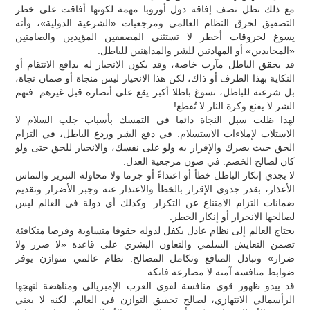
مع ذلك تظل نصف إفاقة دول أوروبا مهمة لكونها أفاقت على خطر
التصفيق لخرق النظام العالمي ومرجعيات «الشرعية الدولية»، وأنه
يسوغ لخروقات أخطر لا تستثني المصفقين المؤيدين والصامتين
«المحايدين» أو المهادنين للشر والمداهنين للباطل.
قد يحقق الباطل مآرب خاصة، وقد يكون الانحياز له بدافع الانتقام أو
النكاية بهذا الطرف أو ذاك، لكن هذا الانحياز ليس منجاة أو ضمان نجاة،
بل شرعنة للباطل، تسوغ باطلا أكبر يقع على أنصاره قبل غيرهم. فنهم
الشر لا يقنع وكرة النار لا تُقطع!.
لهذا ظلت سبل النجاة دائما في التمسك بأسباب جلب السلام لا
الاستلاب لإملاءات الاستسلام. في دفع الشر وردع الباطل، في التزام
الحق حيث يضرك والإقرار به ولو على نفسك، والانحياز للحق حتى ولو
كان لصالح الخصم. في صون مرجعية العدل.
لا يجدي إنكار الباطل خطأ أو اعتداءً أو جرما ولا محاولة التبرير والتماس
الأعذار، بقدر جدوى الإقرار بالخطأ والاعتذار عنه وجبر الأضرار وتقديم
ضمانات التزام الامتناع عن التكرار. وكذلك أي دولة في العالم ليس
لصالحها الانجرار أو إنكار الخطر.
يحتاج العالم إلى نظام عادل يكفل لدوله حقوقا متساوية وفرصا متكافئة
تضمن التعايش السلمي والتعاون البشري على قاعدة «لا ضرر ولا
ضرار» وتبادل المنافع وتكامل المصالح. نظام عالمي متوازن يوفر
ضوابط منافسة آمنة لا مصارعة فاتكة.
قد يبدو ظهور قوى منافسة لقوى الغرب الإمبريالي ومناهضة لنهجها
الرأسمالي الانتهازي، لصالح تحقيق التوازن في العالم. لكنه لا يعني