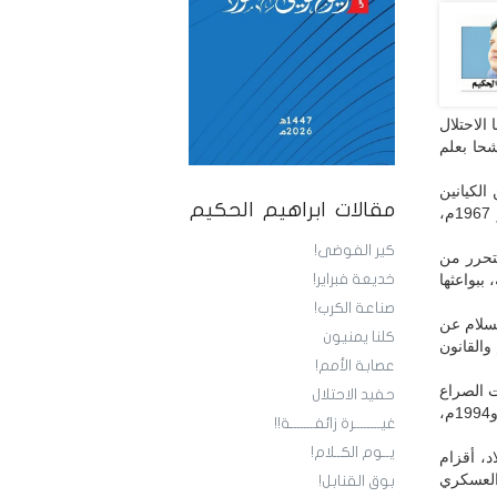
ومشيخة فرخها الاحتلال
وشحا بعلم
الكيانين
مقالات ابراهيم الحكيم
الوحدويين اللذين شارك في صنعهما: «جمهورية اليمن الشعبية الديمقراطية» 30 نوفمبر 1967م،
كير الفوضى!
لتحرر من
ببواعثها
خديعة فبراير!
صناعة الكرب!
سلام عن
كلنا يمنيون
والقانون
عصابة الأمم!
 الصراع
حفيد الاحتلال
في جنوب وشرق اليمن، ومع شمال وغرب اليمن بحروب «الوحدة أو الموت» 1972 و1978 و1994م،
غيــــــــرة زائفـــــــة!!
يــوم الكــلام!
د، أقزام
العسكري
بوق القنابل!