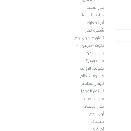
عزاء سوداني!
عذراً محمد
كيانات البشت!
أم المعارك
شيفرة الغاز
اتفاق عنقول لهم!!
ثالوث «شرعوي»!
بشرى الجو
ما عذرهم؟!
تعويض الرواتب
كبسولات نظام
انهيار العظمة!
استثمار الوجع!
فساد بالجملة
حذار الأدعياء!
أول الردع
سقطات!
أفيقـوا