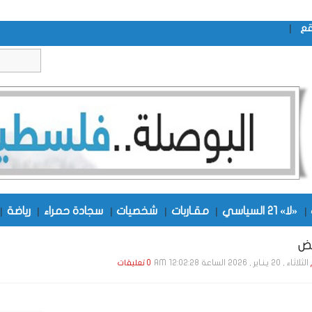
|
قع
|
«لا» 21 السياسي
|
مقـاربات
|
شخصيات
|
سجادة حمراء
|
رياضة
|
يض
الثلاثاء , 20 يـنـاير , 2026 الساعة 12:02:28 AM
0 تعليقات