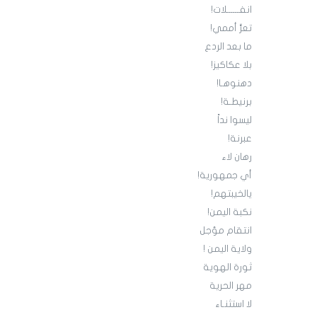
انفــــــلات!
تعرٍّ أممي!
ما بعد الردع
بلا عكاكيز!
دهنوهـا!
برنيطـة!
‏ليسوا نداً
عبرنة!
رهان لاء
أي جمهورية!
يالخيبتهم!
نكبة اليمن!
انتقام مؤجل
ولاية اليمن !
ثورة الهوية
مهر الحرية
لا استثنـاء