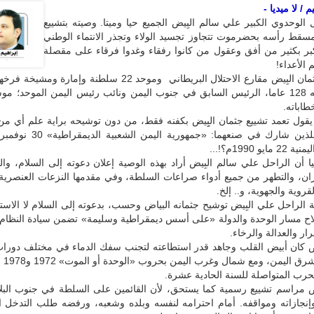
 / لا ميديا -
 الوحدوي الكبير علي سالم البِيض الجميع حيا وميتا. وصيته بتشييع
مسقط رأسه بحضرموت تتجاوز تجسيد الولاء وتجذر الانتماء الوطني
كبر بكثير من أفق وعقول من كانوا رفقاء وغدوا فرقاء على مقصلة
الأعداء!
برز تشييع جثمان البِيض مقارع الاحتلال البريطاني وموحد 22 سلطنة وإمارة 
لضمان دوامه 128 عاما، الرئيس السابق في جنوب اليمن ونائب رئيس اليمن الموحد؛ م
طاباته.
 يقول تعمد تشييع جثمان البِِيض بكفنه فقط، من دون توشيحه براية علم أي من 
و 1990م؟!...
 أن الراحل علي سالم البِيض أراد بهذه الوصية إعلان دعوته إلى السلام، وا
دران، والتطهر من جميع أدواء صراعات السلطة، وفي مقدمها النزعات العنصرية، 
قروية والجهوية، و.. إلخ.
لراحل علي البِيض توشيح جثمانه البياض وحسب، بدعوته إلى السلام لا الاست
لاح مسار الوحدة والدولة «على أسس ديمقراطية وسليمة» تضمن سيادة النظام 
ار والعدالة والرخاء.
يض كان أبيض القلب وجاهد قدر استطاعته لتجنب سفك الدماء في مختلف دورات
حرب المتواصلة للسنة الحادية عشرة.
يض مراسم تشييع رسمية كما يستحق، لأن القائمين على السلطة في جنوب البلا
وإنجازاته ومواقفه. أمام احترامه لنفسه وبلده وشعبه، ورفضه طلب التدخل 