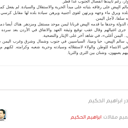
ر، رغم تأييدها انفصال الجنوب عدا قطر.
م البِيض على رفاقه بثباته على مبدأ الحرية والاستقلال والسيادة. لم يفعل كما 
ده ويرق ماء وجهه ويرتهن لقوى أجنبية ويرهن سيادة بلده لها مقابل كرسي 
ه سلفا، لأجل اليمن.
لدولة وحدها ما قدمه البِيض قربانا ليمن موحد مستقل ومزدهر. هناك أيضا دما
ن جرى اغتيالهم وقال عقب توقيع وثيقة العهد والاتفاق في الأردن بعد سرده
. اليمن أغلى»، في شاهد آخر على الإيثار والتضحية.
 سالم البِيض، حيا وميتا، السياسيين في جنوب وشمال وشرق وغرب اليمن د
ي الانتماء للوطن والولاء لاستقلاله وسيادته وحرية شعبه وكرامته. لكنهم م
هم يعمهون، وشتان بين الثرى والثريا.
ر
ابراهيم الحكيم
جميع مقالات:
ابراهيم الحكيم