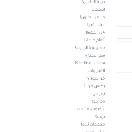
دولة الحلابين!
اصطخاب!
مسمار إنجليزي!
عقد نقص!
1994 عكساً!
ألغام صنعاء!!
مظلومية الجنوب!
سعر اليمني!
سقف المصالحة؟!
القبح واحد
مَن تكون؟!
يكفي هواناً!
نصر حق
دماركوا
«أكتوبر» مرتـقب
برملة!
مفخخات ثلاث!