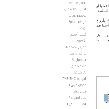
شعيرية بالدم!
فعلوا أو
الذئاب.. والانتخاب
السلطة،
بونجور مدام!
ء وأرواح
طراطير العصر!
 أسماءهم
أجردت!
خُمس أممي!
رسا، بل
ع ذلك ما
أُهْكُومــــة!
قميص «مكة»!
صراف الأزهــر!
استحمارات!
فاسد محرج!
باتر فوت!
النهاية (THE END)
عدوان جاري!!
سلاح حقير!
لمن الجنوب؟
الحنــــــــــــوب!!