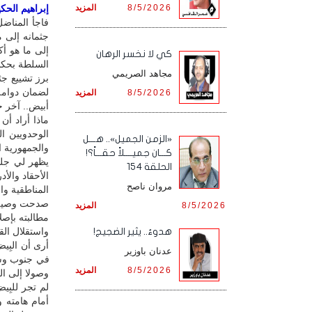
8/5/2026
المزيد
إبراهيم الحكيم
فاجأ المناضل
جثمانه إلى 
إلى ما هو أ
كي لا نخسر الرهان
السلطة بحكم 
مجاهد الصريمي
8/5/2026
المزيد
أبيض.. آخر خ
ماذا أراد أن
«الزمن الجميل».. هـــل
والجمهورية اليمنية 22 ماي
كـــان جميــــلاً حقـــاً؟!
يظهر لي جليا
الحلقة 154
الأحقاد والأ
مروان ناصح
المناطقية وال
صدحت وصية ا
8/5/2026
المزيد
مطالبته بإص
واستقلال القر
هدوءٌ.. يثير الضجيج!
أرى أن البِ
عدنان باوزير
8/5/2026
المزيد
وصولا إلى ال
لم تجر للبِ
أمام هامته 