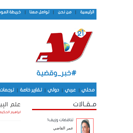
|
|
|
الرئيسية
من نحن
تواصل معنا
خريطة المو
#خبر_وقضية
محلي
|
عربي
|
دولي
|
تقارير خاصة
|
ترجمات
مـقـالات
علم البِ
ابراهيم الحكيم
تناقضات وزيف!
عمر القاضي