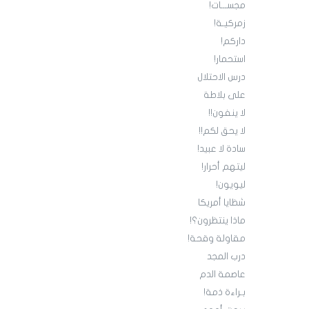
مجســـات!
زمركيـة!
داركم!
استحمار!
درس الاحتلال
على بلاطة
لا ينفون!!
لا يحق لكم!!
سادة لا عبيد!
ليتهم أحرار!
ليويون!
شظايا أمريكا
ماذا ينتظرون؟!
مقاولة وقحة!
درب المجد
عاصمة الدم
بـراءة ذمة!