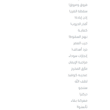
فروق ومروق!
سقطة القرن!
إذن إبادة!
أقذر الحروب!
كفايـة
نهج السقوط!
حرب العصر
جرد أهداف!
إنجازات سوداء
مزاجية الإيمان
مآزق المخرج
عبدربه كوفيد
لطف الله
سننجو
دركتر!
معركة بقاء
تأنسنوا!