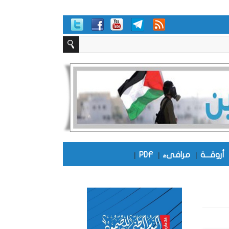
أروقـــة
|
مرافىء
|
PDF
|