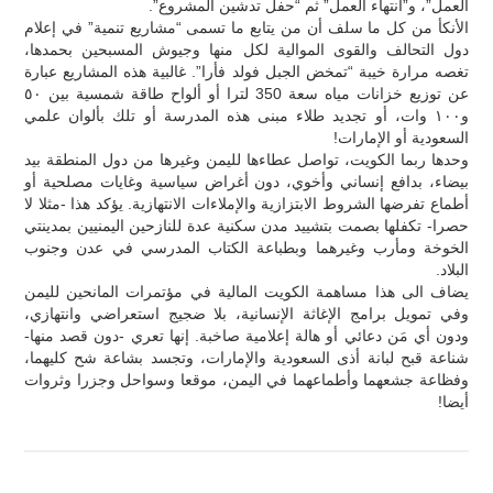
العمل”، و”انتهاء العمل” ثم “حفل تدشين المشروع”.
الأنكأ من كل ما سلف أن من يتابع ما تسمى “مشاريع تنمية” في إعلام
دول التحالف والقوى الموالية لكل منها وجيوش المسبحين بحمدها،
تغصه مرارة خيبة “تمخض الجبل فولد فأرا”. غالبية هذه المشاريع عبارة
عن توزيع خزانات مياه سعة 350 لترا أو ألواح طاقة شمسية بين ٥٠
و١٠٠ وات، أو تجديد طلاء مبنى هذه المدرسة أو تلك بألوان علمي
السعودية أو الإمارات!
وحدها ربما الكويت، تواصل عطاءها لليمن وغيرها من دول المنطقة بيد
بيضاء، بدافع إنساني وأخوي، دون أغراض سياسية وغايات مصلحية أو
أطماع تفرضها الشروط الابتزازية والإملاءات الانتهازية. يؤكد هذا -مثلا لا
حصرا- تكفلها بصمت بتشييد مدن سكنية عدة للنازحين اليمنيين بمدينتي
الخوخة ومأرب وغيرهما وبطباعة الكتاب المدرسي في عدن وجنوب
البلاد.
يضاف الى هذا مساهمة الكويت المالية في مؤتمرات المانحين لليمن
وفي تمويل برامج الإغاثة الإنسانية، بلا ضجيج استعراضي وانتهازي،
ودون أي مَن دعائي أو هالة إعلامية صاخبة. إنها تعري -دون قصد منها-
شناعة قبح لبانة أذى السعودية والإمارات، وتجسد بشاعة شح كليهما،
وفظاعة جشعهما وأطماعهما في اليمن، موقعا وسواحل وجزرا وثروات
أيضا!