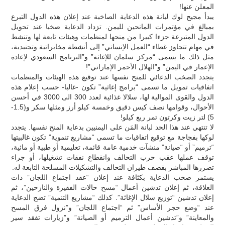
المعلن عنها!
يبدأ مجيج لوك لبانة هذه الدعاية الصاخبة عند إعلان هذه الدول التبرع
بمبالغ في مؤتمرات المانحين لليمن. تزداد الدعاية صخبا عند تحويل
الدول المتبرعة جزءا كبيرا من منحها لمنظمات وهيئات تابعة لها وتنشط
في مهام تتجاوز غطاء “العمل الإنساني” إلى أنشطة مخابراتية وتجنيدية،
مثل ذلك ما يسمى “مركز سلمان للإغاثة” و”البرنامج السعودي لإعادة
الإعمار في اليمن” و”الهلال الأحمر الإماراتي”!
يتجدد الصخب الدعائي للمنح نفسها عند توقيع هذه الهيئات والمنظمات
اتفاقيات تمويل ما تسمى “برامج إغاثية” تكون -غالبا- حسب إعلام هذه
الدول والقوى الموالية لها، سلالا غذائية لعدد 300 الى 3000 في أحسن
الأحوال، وقوامها نصف كيس دقيق وخمسة كيلو أرز ومثلها سكر و(1.5-
5) لتر زيت وكرتون تمر ربع كيلو!
لا تنتهي عند هذا الحد لبانة المَن على اليمنيين بدعاية المنح نفسها. يتجدد
لوكها بفجاجة مع توقيع اتفاقيات ما تسمى “مشاريع تنموية” تكون غالبيتها
“ترميم” أو “صيانة” منشآت خدمية عامة قائمة، تعليمية أو طبية أو مائية،
توقف عملها عقب حرب التحالف وانقطاع نفقات تشغيلها، أو جراء
تضررها المباشر بقصف طيران التحالف والتشكيلات المسلحة التابعة له.
يستمر صخب الدعاية بكثافة عند إعلان “عقد اجتماع اللجان” ذات
العلاقة، ثم إعلان تدشين أعمال “مسح حالات الفقيرة والنازحين”، ثم
إعلان تدشين “توزيع سلال الإغاثة”. كذلك “مشاريع التنمية” تضج الدعاية
عند “وضع حجر الأساس” ثم “اجتماع اللجان” و”نزول فرق المسح
والمعاينة” و”تدشين أعمال الترميم أو الصيانة” و”زيارات تفقد سير