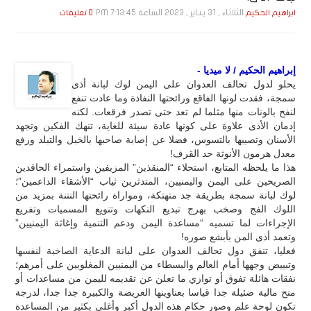
الثلاثاء , 31 يـنـاير , 2023 الساعة 7:13:45 PM
ابراهيم الحكيم
0 تعليقات
إبراهيم الحكيم / لا ميديا -
يحلو لدول تحالف العدوان على اليمن لوك لبانة أذى
سمجة، فقدت لونها الفاقع ورائحتها النفاذة وما عادت تنفع
لنفخ بالونات منها مثلما لم تعد حتى تصدر فرقعات. لكنه
إدمان الأذى علاوة على كونها عادة سيئة للغاية، تنهك الفكين وتجهد
الأسنان وتصيبها بالتسوس، فضلا عن إصابة صاحبها بالخبل والتبلد ورفع
معدل هرمون الأنوثة حد القرف!
هذا ما يلحظه المتابع، استحلاء “المنقذين” المزيفين واستمراء الحاقدين
الصريحين على اليمن واليمنيين، المتدثرين ثياب “الأشقاء الداعمين”؛
لوك لبانة سمجة بطريقة جد متهتكة، ومواراة رائحتها النتنة بمزيد من
اللوك الفج وصخب بهرج تبديع النكهات وتنويع المسميات وتفريع
الإجراءات لما تسميه “مساعدة اليمن ودعم التنمية وإغاثة اليمنيين”
وتعمد أذى المن بأبشع صوره!
فعليا، تنفق دول تحالف العدوان على لبانة الدعاية الصاخبة لنفسها
وتبييض وجهها أمام العالم والبسطاء من اليمنيين المغلوبين على أمرهم؛
نفقات هائلة تفوق أو توازي ما تعلن عن تقديمه لليمن من مساعدات أو
منح مالية ضئيلة جدا قياسا بعناوينها العريضة والكبيرة جدا جدا، لدرجة
تكون لوحة علم وصور حكام هذه الدول أكبر وأغلى بكثير من المساعدة