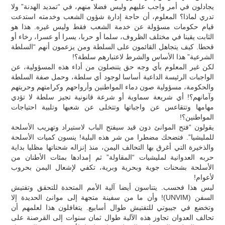
يجادلون في أمر واجب عليهم وليس فضلا منهم، في “تمديد الهدنة” ولا
تدري لماذا؟ المعلوم، أن حاجة إدارة شؤون الشعب وخدمته استدعت
قيام حكومات مسؤولة عن خدمة الشعب فقط وليس غيره. هذا هو
الثابت يقينا في مختلف الظروف، سلما أو حربا، يسرا أو عسرا، رخاء أو
قحطا. كيف يتجاهل القائمون على السلطة ومن يزعمون أنهم “السلطة
الشرعية” هذا الأساس والشرط لاعتبارهم سلطة؟!
لكن غير المعلوم بأي وجه حق يتنصلون من أداء هذه المسؤولية، عن
الواجبات الرئيسة الداعية أساسا لوجود أي سلطة، وحمل صفة السلطة
والحكومة، مسؤولية صون دماء المواطنين وأرواحهم وكرامتهم وحريتهم
وآمانهم؟! أي شريعة سماوية أو شرعة قانونية تجيز سلطة لا تؤدي
مهامها وتتقاعس عن واجباتها وتتخلى عن شعبها وتلبية احتياجات
المواطنين؟!
يقولون “فتح الموانئ دون قيد سيفتح الباب لاستيراد وتهريب الأسلحة
للمليشيا”. فتضحك مضطرا من شر هذه البلية! ينسون كميات الأسلحة
والذخيرة التي أغرق بها التحالف اليمن، منذ إنزاله شحناتها مظليا بداية
حربه العدوانية لمليشيات “المقاولة” ثم إمدادها بمئات الأطنان من
الأسلحة بشحنات جوية وبحرية وبرية، تكفي لإشعال اليمن بحروب
لأعوام!
ليس هذا فحسب. يتناسون أيضا آلية الأمم المتحدة للتحقق وتفتيش
السفن (UNVIM)! وأن ما من سفينة متجهة إلى موانئ الحديدة إلا
وتخضع في جيبوتي للتفتيش طوال أسابيع. يتغافلون هذا لعلمهم أن
تحالف العدوان تجاوز هذه الآلية طوال ثمان سنوات إلى القرصنة على