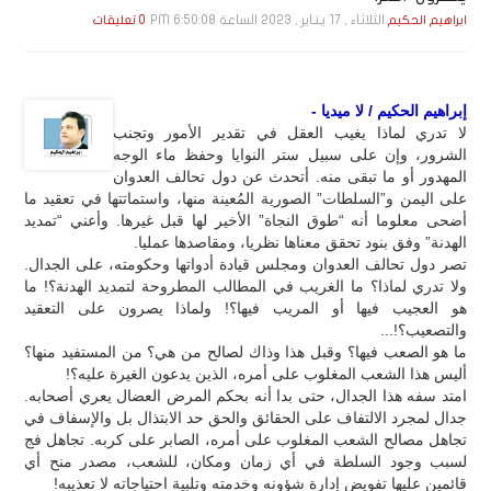
الثلاثاء , 17 يـنـاير , 2023 الساعة 6:50:08 PM
ابراهيم الحكيم
0 تعليقات
إبراهيم الحكيم / لا ميديا -
لا تدري لماذا يغيب العقل في تقدير الأمور وتجنب
الشرور، وإن على سبيل ستر النوايا وحفظ ماء الوجه
المهدور أو ما تبقى منه. أتحدث عن دول تحالف العدوان
على اليمن و”السلطات” الصورية المُعينة منها، واستماتتها في تعقيد ما
أضحى معلوما أنه “طوق النجاة” الأخير لها قبل غيرها. وأعني “تمديد
الهدنة” وفق بنود تحقق معناها نظريا، ومقاصدها عمليا.
تصر دول تحالف العدوان ومجلس قيادة أدواتها وحكومته، على الجدال.
ولا تدري لماذا؟ ما الغريب في المطالب المطروحة لتمديد الهدنة؟! ما
هو العجيب فيها أو المريب فيها؟! ولماذا يصرون على التعقيد
والتصعيب؟!...
ما هو الصعب فيها؟ وقبل هذا وذاك لصالح من هي؟ من المستفيد منها؟
أليس هذا الشعب المغلوب على أمره، الذين يدعون الغيرة عليه؟!
امتد سفه هذا الجدال، حتى بدا أنه بحكم المرض العضال يعري أصحابه.
جدال لمجرد الالتفاف على الحقائق والحق حد الابتذال بل والإسفاف في
تجاهل مصالح الشعب المغلوب على أمره، الصابر على كربه. تجاهل فج
لسبب وجود السلطة في أي زمان ومكان، للشعب، مصدر منح أي
قائمين عليها تفويض إدارة شؤونه وخدمته وتلبية احتياجاته لا تعذيبه!