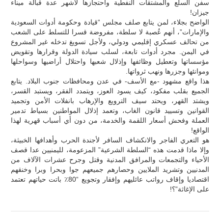
سفن السلع والمشتقات النفطية واحتجازها لأشهر عدة قبالة ميناء
جيزان!
الواضح بجلاء، لمن يتابع صلف مجلس “قيادة وحكومة أدوات السعودية
والإمارات”، أنهم عُصبة لا سلطة، مفروضة قسرا للتسلط على الشعب
من تحالف عسكري إقليمي ودولي، ولأجل تسويغ تدخله غير المشروع
في اليمن. مجرد أدوات تابعة، لسلب سيادة الدولة وقرارها وتقويض
مؤسساتها وتعطيل وظائفها وإذلال شعبها واحتلال أراضيها وسواحلها
وموانئها وجزرها ونهب ثرواتها.
هذا واقع مشهود -مع الأسف- في عدن ومحافظات جنوب البلاد. يتابع
الجميع بقلب مفكود، كيف يسود العوز، ويتمدد الفقر، ويستبد القسر،
ويشتد القهر، ويحتد سيف الترويع والإرهاب بانفلات الأمن وتجميد
القوانين وتسييد قانون الغاب، وتعمد إذلال المواطنين بسياط تدمير
العملة وفحش أسعار اللقمة والخدمة، من دون أي أسباب قهرية لهذا
الواقع!
هو التعري الفاجر والانكشاف السافر لأجندة الحرب وأهدافها الخبيثة،
وإلا ماذا قدمت هذه “السلطة الشرعية” المزعومة، لليمنيين عدا قصف
الأحياء والتجمعات والمرافق المدنية وقتل وجرح عشرات الآلاف من
المدنيين وتشريد الملايين وحصارهم جميعهم جوا وبحرا وبرا وخنقهم
اقتصاديا وإقاف رواتب عائليهم وإفقار وتجويع “80٪ باتت حياتهم تعتمد
على الإغاثة”؟!