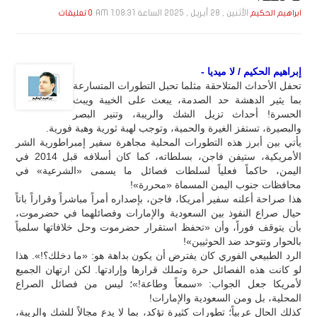
الأثنين , 28 أبـريـل , 2025 الساعة 1:08:31 AM
ابراهيم الحكيم
0 تعليقات
إبراهيم الحكيم / لا ميديا -
تحفل الأحداث المتلاحقة مثلما تحبل التطورات المتسارعة
بما يثير الدهشة حد الصدمة، يبعث على الخيبة ويبث
الحسرة! أحداث تزيل الشك والريبة، وتنير البصر
والبصيرة، تستفز الغيرة والحمية، وتوجب لهبة ثورية وهبة فورية.
يأتي بين أبرز هذه التطورات المحلية مجاهرة سفير إمبراطورية الشر
الأمريكية، ستيفن فاجن، بسلطاته، كما كان أسلافه قبل 2014 في
اليمن، حاكماً فعلياً لسلطات فصائل ما يسمى «الشرعية» في
محافظات جنوب اليمن المسماة «محررة»!
هذا صراحة أعلنه سفير أمريكا، فاجن، بإصداره أمراً مباشراً وقراراً باتاً
حيال صراع النفوذ بين السعودية والإمارات وفصائلهما في حضرموت،
بأن يتوقف فوراً، وأن «تحفظ استقرار حضرموت وحل خلافاتها سلمياً
بالحوار وتتوحد ضد الحوثيين»!
الرد الطبيعي الفوري كان يفترض أن يكون بداهة هو: «ما دخلك؟!». هذا
لو كانت هذه الفصائل حرة وتملك قرارها وإرادتها. لكن ارتهان الجميع
لأمريكا جعل الجواب: «سمعاً وطاعة!»؛ ليس من فصائل الصراع
المحلية، بل ومن السعودية والإمارات!
كذلك الحال عربياً؛ تطورات كثيرة تؤكد، بما لا يدع مجالاً للشك والريبة،