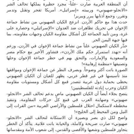
أن المنطقة العربية صارت -علناً- مجرد حظيرة يملكها تحالف الشر
«الانجلو-صهيوني» وربيبته «إسرائيل». أمريكا تفجر وتقتل وتدمر
وتقرر، وجمع أذنابها يبرر ويبربر!
حدث هذا مع حاكم الأردن. انزعج الكيان الصهيوني من نشاط جماعة
الإخوان في تحريك تظاهرات ضد العدوان «الإسرائيلي» وحصاره على
غزة، ومن تأييد الجماعة كل أشكال مقاومة الكيان وجبهات مقاومته، بما
فيها جبهة اليمن الحر.
حذّر الكيان الصهيوني علناً من نشاط جماعة الإخوان في الأردن، وزعم
أنه «يهدد استمرار حكم ملك الأردن»، فتشاور الأخير مع حكام مصر
والسعودية والإمارات، والتحق بهم في حظر جماعة الإخوان وحلها
وتصنيفها «منظمة إرهابية»!
الصورة باتت أكثر وضوحاً. وبصرف النظر عن جماعة الإخوان ومواقفها
منذ تأسيسها في غير قطر عربي، يظهر للعيان أن الكيان الصهيوني
يحظى بحماية دول عربية تتصدر قمع كل أشكال ومستويات مقاومة
الكيان وحرب إبادته للفلسطينيين!
يتضح بجلاء أيضاً أن الكيان الصهيوني ماضٍ بدعم تحالف الشر «الانجلو-
صهيوني» وصهاينة العرب في قمع كل حركات المقاومة، وتنفيذ
مخططه لاستكمال احتلال فلسطين والأراضي العربية «من الفرات إلى
النيل ومن المحيط إلى الخليج»!
واضح لكل ذي بصر وبصيرة أن الاستكانة لتحالف الشر «الانجلو-
صهيوني» صارت صريحة وكاملة، والخيانة باتت علانية. يتأكد أن الخطر
يتجاوز فلسطين وشعبها والأقصى والقدس، إلى شعوب الأمة ومقدساتها