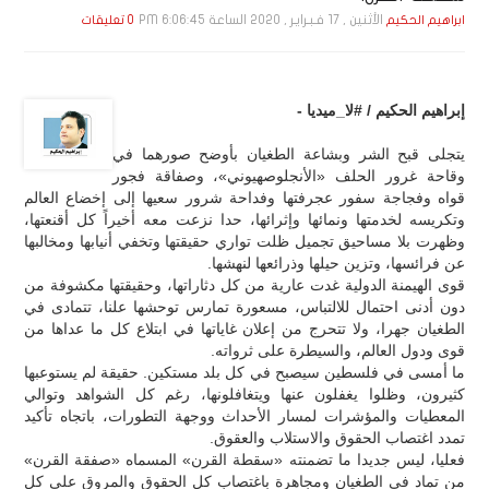
الأثنين , 17 فـبـرايـر , 2020 الساعة 6:06:45 PM
ابراهيم الحكيم
0 تعليقات
إبراهيم الحكيم / #لا_ميديا -
يتجلى قبح الشر وبشاعة الطغيان بأوضح صورهما في
وقاحة غرور الحلف «الأنجلوصهيوني»، وصفاقة فجور
قواه وفجاجة سفور عجرفتها وفداحة شرور سعيها إلى إخضاع العالم
وتكريسه لخدمتها ونمائها وإثرائها، حدا نزعت معه أخيراً كل أقنعتها،
وظهرت بلا مساحيق تجميل ظلت تواري حقيقتها وتخفي أنيابها ومخالبها
عن فرائسها، وتزين حيلها وذرائعها لنهشها.
قوى الهيمنة الدولية غدت عارية من كل دثاراتها، وحقيقتها مكشوفة من
دون أدنى احتمال للالتباس، مسعورة تمارس توحشها علنا، تتمادى في
الطغيان جهرا، ولا تتحرج من إعلان غاياتها في ابتلاع كل ما عداها من
قوى ودول العالم، والسيطرة على ثرواته.
ما أمسى في فلسطين سيصبح في كل بلد مستكين. حقيقة لم يستوعبها
كثيرون، وظلوا يغفلون عنها ويتغافلونها، رغم كل الشواهد وتوالي
المعطيات والمؤشرات لمسار الأحداث ووجهة التطورات، باتجاه تأكيد
تمدد اغتصاب الحقوق والاستلاب والعقوق.
فعليا، ليس جديدا ما تضمنته «سقطة القرن» المسماه «صفقة القرن»
من تماد في الطغيان ومجاهرة باغتصاب كل الحقوق والمروق على كل