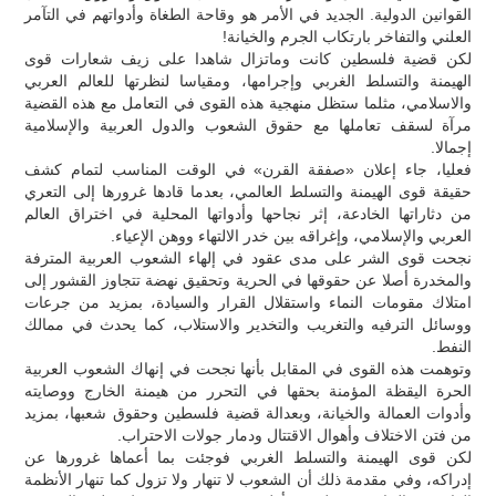
القوانين الدولية. الجديد في الأمر هو وقاحة الطغاة وأدواتهم في التآمر
العلني والتفاخر بارتكاب الجرم والخيانة!
لكن قضية فلسطين كانت وماتزال شاهدا على زيف شعارات قوى
الهيمنة والتسلط الغربي وإجرامها، ومقياسا لنظرتها للعالم العربي
والاسلامي، مثلما ستظل منهجية هذه القوى في التعامل مع هذه القضية
مرآة لسقف تعاملها مع حقوق الشعوب والدول العربية والإسلامية
إجمالا.
فعليا، جاء إعلان «صفقة القرن» في الوقت المناسب لتمام كشف
حقيقة قوى الهيمنة والتسلط العالمي، بعدما قادها غرورها إلى التعري
من دثاراتها الخادعة، إثر نجاحها وأدواتها المحلية في اختراق العالم
العربي والإسلامي، وإغراقه بين خدر الالتهاء ووهن الإعياء.
نجحت قوى الشر على مدى عقود في إلهاء الشعوب العربية المترفة
والمخدرة أصلا عن حقوقها في الحرية وتحقيق نهضة تتجاوز القشور إلى
امتلاك مقومات النماء واستقلال القرار والسيادة، بمزيد من جرعات
ووسائل الترفيه والتغريب والتخدير والاستلاب، كما يحدث في ممالك
النفط.
وتوهمت هذه القوى في المقابل بأنها نجحت في إنهاك الشعوب العربية
الحرة اليقظة المؤمنة بحقها في التحرر من هيمنة الخارج ووصايته
وأدوات العمالة والخيانة، وبعدالة قضية فلسطين وحقوق شعبها، بمزيد
من فتن الاختلاف وأهوال الاقتتال ودمار جولات الاحتراب.
لكن قوى الهيمنة والتسلط الغربي فوجئت بما أعماها غرورها عن
إدراكه، وفي مقدمة ذلك أن الشعوب لا تنهار ولا تزول كما تنهار الأنظمة