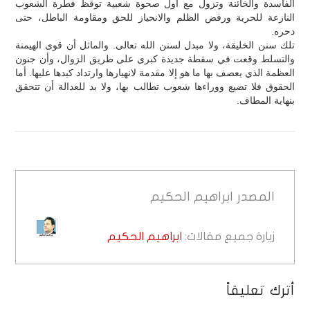
الفاسدة والخائنة وتزول مع أول صحوة شعبية توقظ فطرة الشعوب
النازعة للحرية ورفض الظلم والانحياز للحق ومقاومة الباطل، حتى
دحره.
تلك سنن الخليقة، ولا مبدل لسنن الله تعالى. والماثل أن قوى الهيمنة
والتسلط وقعت في سقطة جديدة كبرى على طريق الزوال، وأن جنون
العظمة الذي يعصف بها ما هو إلا مقدمة لانهيارها وارتداد كيدها عليها. أما
الحقوق فلا تضيع ووراءها شعوب تطالب بها، ولا بد للعدالة أن تتحقق
بنهاية المطاف.
المصدر
ابراهيم الحكيم
زيارة جميع مقالات:
ابراهيم الحكيم
أترك تعليقاً