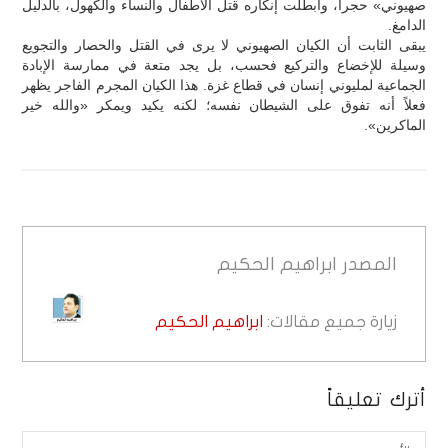
صهيوني» حجراً، وأبطلت إنكاره قتل الأطفال والنساء والكهول، بالدليل
الدامغ.
يبقى الثابت أن الكيان الصهيوني لا يرى في القتل والحصار والتجويع
وسيلة للإخضاع والتركيع فحسب، بل يجد متعة في ممارسة الإبادة
الجماعية لمليوني إنسان في قطاع غزة. هذا الكيان المجرم الفاجر يظهر
فعلاً أنه تفوق على الشيطان نفسه؛ لكنه يكيد ويمكر «والله خير
الماكرين».
المصدر
ابراهيم الحكيم
زيارة جميع مقالات:
ابراهيم الحكيم
أترك تعليقاً