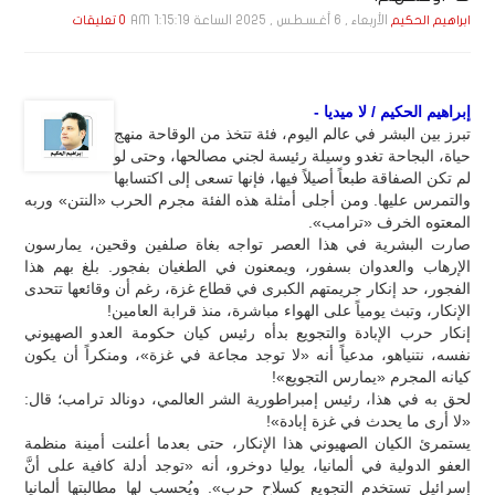
الأربعاء , 6 أغـسـطـس , 2025 الساعة 1:15:19 AM
ابراهيم الحكيم
0 تعليقات
إبراهيم الحكيم / لا ميديا -
تبرز بين البشر في عالم اليوم، فئة تتخذ من الوقاحة منهج
حياة، البجاحة تغدو وسيلة رئيسة لجني مصالحها، وحتى لو
لم تكن الصفاقة طبعاً أصيلاً فيها، فإنها تسعى إلى اكتسابها
والتمرس عليها. ومن أجلى أمثلة هذه الفئة مجرم الحرب «النتن» وربه
المعتوه الخرف «ترامب».
صارت البشرية في هذا العصر تواجه بغاة صلفين وقحين، يمارسون
الإرهاب والعدوان بسفور، ويمعنون في الطغيان بفجور. بلغ بهم هذا
الفجور، حد إنكار جريمتهم الكبرى في قطاع غزة، رغم أن وقائعها تتحدى
الإنكار، وتبث يومياً على الهواء مباشرة، منذ قرابة العامين!
إنكار حرب الإبادة والتجويع بدأه رئيس كيان حكومة العدو الصهيوني
نفسه، نتنياهو، مدعياً أنه «لا توجد مجاعة في غزة»، ومنكراً أن يكون
كيانه المجرم «يمارس التجويع»!
لحق به في هذا، رئيس إمبراطورية الشر العالمي، دونالد ترامب؛ قال:
«لا أرى ما يحدث في غزة إبادة»!
يستمرئ الكيان الصهيوني هذا الإنكار، حتى بعدما أعلنت أمينة منظمة
العفو الدولية في ألمانيا، يوليا دوخرو، أنه «توجد أدلة كافية على أنَّ
إسرائيل تستخدم التجويع كسلاح حرب». ويُحسب لها مطالبتها ألمانيا