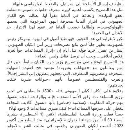
بـ«إيقاف إرسال الأسلحة إلى إسرائيل، والضغط الدبلوماسي عليها».
مثل هذا التصريح يكتسب أهمية كبيرة بمعرفة خلفيات تأسيس «منظمة
العفو الدولية»، واتخاذها في ألمانيا مقراً لها. لطالما نجح الكيان
الصهيوني في ابتزاز ألمانيا بمحرقة اليهود المزعومة التي يسميها
«الهولوكوست»، ولطالما خضعت ألمانيا عبر عقود لهذا الابتزاز، حد
الابتذال في الخنوع!
لكن لا غرابة في هذا الفجور، فهو طبع أصيل في اليهود، ومرتكز رئيس
للصهيونية. يظهر جلياً لمن يتابع تصريحات وزير أمن الكيان الصهيوني،
إيتمار بن غفير، آخرها قوله قبل أيام إن «إنزال المساعدات جواً لغزة،
إفلاس أخلاقي... ويجب أن نرسل قنابل وليس الغذاء»!
هذا التصريح الوقح يلتقي مع تصريح وزير حرب الكيان سابقاً، حين قال
إنهم يتعاملون مع «حيوانات بشرية»! تجسيد فج لعقيدة الصهاينة
المنحرفة وعنصريتهم المتطرفة، التي تجعلهم ينظرون إلى البشر إجمالاً،
والعرب والفلسطينيين خصوصاً، بأنهم «حيوانات بشرية خلقت
لخدمتهم».
وعلاوة على إنكار الكيان الصهيوني قتله «1500 فلسطيني في تجمع
توزيع المساعدات» وفق الأمم المتحدة، فإنه وبالوقاحة الفجة نفسها،
يتهم حركة المقاومة الإسلامية (حماس) بأنها «تسوق أكاذيب المجاعة
لتغطي على سرقتها المساعدات»! كيف تسرق مساعدات لا وجود لها؟!
حسناً فعلت وزارة الصحة الفلسطينية، الاثنين (4 أغسطس)، بنشرها
أسماء 60 ألفاً من شهداء العدوان «الإسرائيلي» منذ السابع من أكتوبر
2023. ألقمت الكيان الصهيوني وداعميه في تحالف الشر «الانجلو-