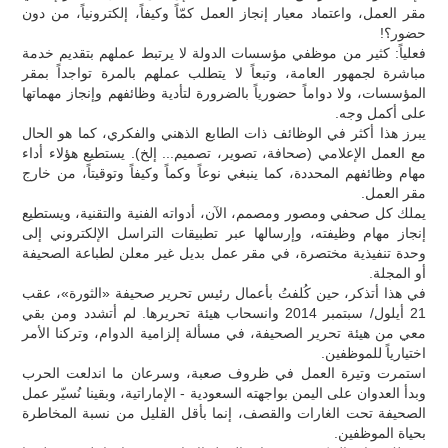
مقر العمل، واعتماد معيار إنجاز العمل كمّاً وكيفاً، إلكترونياً، من دون
حضور؟!
فعلياً: كثير من موظفي مؤسسات الدولة لا يرتبط عملهم بتقديم خدمة
مباشرة لجمهور العامة، وتبعاً لا يتطلب عملهم بالمرة تواجداً بمقر
المؤسسات، ولا دواماً حضورياً بالضرورة لتأدية وظائفهم وإنجاز مهماتها
على أكمل وجه.
يبرز هذا أكثر في الوظائف ذات الطابع الذهني والفكري، كما هو الحال
مع العمل الإعلامي (صحافة، تصوير، تصميم... إلخ). يستطيع هؤلاء أداء
مهام وظائفهم المحددة، كما ينبغي نوعاً وكماً وكيفاً وتوقيتاً، من خارج
مقر العمل.
يملك كل صحفي ومصور ومصمم، الآن، أدواته الفنية والتقنية، ويستطيع
إنجاز مهام وظيفته، وإرسالها عبر تطبيقات التراسل الإلكتروني إلى
وحدة تنفيذية مختصرة، في مقر عمل بديل غير معلن لطباعة الصحيفة
أو المجلة.
في هذا أتذكر، حين كُلفتُ بأعمال رئيس تحرير صحيفة «الثورة»، عقب
21 أيلول/ سبتمبر 2014 وانسحاب هيئة تحريرها. لم أتشدد ومن بقي
معي من هيئة تحرير الصحيفة، في مسألة إلزامية الدوام، وتركنا الأمر
اختيارياً للموظفين.
استمرت وتيرة العمل في ظروف صعبة، وسرعان ما اندلعت الحرب
وبدأ العدوان على اليمن بواجهته السعودية - الإماراتية، وبقينا نُسيّر عمل
الصحيفة تحت الغارات والقصف، إنما بأقل القليل من نسبة المخاطرة
بحياة الموظفين.