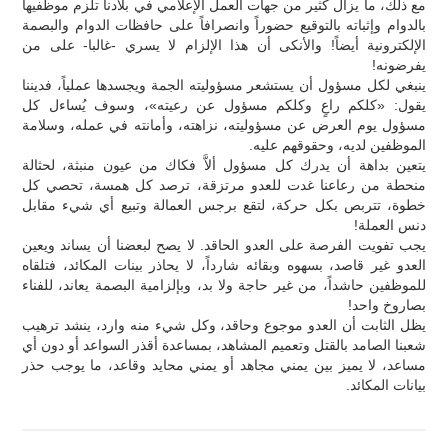
مع ذلك، ما يزال كثير من جهات العمل الإعلامي في بلادنا تلزم موظفيها
بالدوام وإثباته بالتوقيع حضوراً وانصرافاً على حافظات الدوام والبصمة
الإلكترونية أيضاً! والأنكى أن هذا الإلزام لا يسري -غالبا- على من
يفرضونه!
ينبغي لكل مسؤول أن يستشعر مسؤوليته الجمة ويجسدها عملياً، فديننا
يقول: «كلكم راعٍ وكلكم مسؤول عن رعيته»، وسوف يُساءل كل
مسؤول يوم العرض عن مسؤوليته، نزاهته، وأمانته في عمله، وسلامة
الموظفين لديه، وحقوقهم عليه.
يتعين بداهة أن يدرك كل مسؤول ألاَّ فكاك من عيون منبثة، لحثالة
منحطة من رعاعنا غدت للعدو مرتزقة، ترصد كل همسة، تحصي كل
خطوة، تتربص بكل حركة، لتقع برجس العمالة وتبيع أي شيء مقابل
دنس العملة!
يجب تفويت الفرصة على العدو الحاقد. لا يصح لبعضنا أن يساند ويعين
العدو غير قاصد، بسهوه وبقائه شارداً، لا يحاذر بينات المكائد، فتلقاه
للموظفين حاشداً، من غير حاجة ولا بد، وبإلزامية البصمة يعاند، للفناء
بصاروخ واحد!
يظل الثابت أن العدو موجوع وحاقد، وكل شيء منه وارد، ينشد ترهيب
شعبنا الصامد بالقتل وتعميم المشاهد، بمساعدة أقذر السواعد أو دون أي
مساعد، لا يميز بين يمني مجاهد أو يمني محايد وقاعد، ما يوجب حذر
بيانات المكائد.