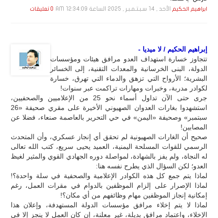
الأحد , 14 سـبـتـمـبـر , 2025 الساعة 12:34:09 AM
ابراهيم الحكيم
0 تعليقات
إبراهيم الحكيم / لا ميديا -
تتجاوز خسارة استهداف العدو مرافق هيئات ومؤسسات
الدولة، البنى الخرسانية والمعدات التقنية، إلى الخسائر
البشرية؛ الأرواح التي تزهق والدماء التي تهرق، خسارة
لكوادر مدربة، وخبرات ومهارات تراكمت عبر سنوات!
جرى حتى الآن تداول أسماء نحو 25 من الإعلاميين والصحفيين،
استشهدوا بغارات العدوان الصهيوني الأخيرة على مقري صحيفة «26
سبتمبر» وصحيفة «اليمن» في حي التحرير بالعاصمة صنعاء، فضلا عن
المصابين!
صحيح أن الغارات الصهيونية لم تحقق أي إنجاز عسكري، وأن المتحدث
الرسمي للقوات المسلحة اليمنية، العميد يحيى سريع، كتب الله تعالى
له النجاة، ولم يفز بالشهادة، لمواصلة دوره الجهادي القوي والمثير لغيظ
العدو؛ لكن السؤال الذي يطرح نفسه هنا:
لماذا يتم جمع كل هذه الكوادر الإعلامية والصحفية في سلة واحدة؟!
لماذا الإصرار على إلزام الموظفين بالدوام في مقرات العمل، رغم
إمكانية إنجاز الموظفين مهام وظائفهم من أي مكان؟!
لماذا لا يتم إخلاء مرافق مؤسسات الدولة المستهدفة، وإعلان هذا
الإخلاء، واعتماد مرافق بديلة، غير معلنة، إن كان العمل لا ينجز إلا في