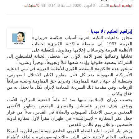
الثلاثاء , 21 أبـريـل , 2026 الساعة 12:14:19 AM
ابراهيم الحكيم
0 تعليقات
إبراهيم الحكيم / لا ميديا -
تتجاوز تداعيات النكبة العربية أسباب «نكسة حزيران»
العربية 1967 إلى سقطة «الكذبة الكبرى» لخطاب
الأنظمة العربية وترسانات إعلامها ومنابرها، للتغطية على
تخاذلها وعمالتها لعدو الأمة الأول، حداً يتخطى الخيانة لفلسطين إلى
الشراكة بتصفية حقوقها وإبادة شعبها قتلاً وتجويعاً، تهجيراً وتشريداً.
تتمحور هذه «الكذبة» السقطة الكبرى للأنظمة العربية في تبني الدعاية
الأمريكية الصهيونية ضد كل فعل مقاوم لكيان الاحتلال الصهيوني،
وشيطنة أي جهة داعمة للمقاومة، وتجريم حق المقاومة وجعله مرادفاً
للإرهاب، وفي مقدمة ذلك السردية المعادية لإيران بكل ما تحفل به من
خداع وكذب...
يحسب لإيران الإسلامية تبنيها منذ 47 عاماً القضية المركزية للأمة،
ورفعها هدف تحرير فلسطين والمسرى المقدس وتطهير الأقصى
المدنس برجس الاحتلال الصهيوني والصلاة في القدس، بدءاً من قرار
جعل مقر السفارة «الإسرائيلية» في طهران مقراً لأول سفارة لدولة
فلسطين، وإعلان يوم عالمي للقدس.
يزعم تيار العرب التابع للنظام العربي الخاضع لهيمنة إمبراطورية أمريكا
وموقفه الخانع لأجندة حلف الشر «الانجلو-صهيوني» والدافع لأطماع