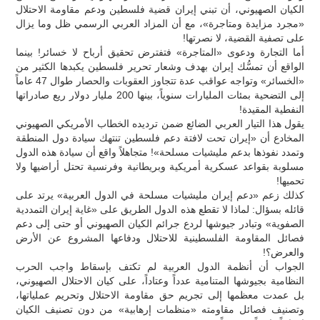
الكيان الصهيوني، أن تبني إيران قضية فلسطين ودعم مقاومة الاحتلال
«مجرد مزايدة ومتاجرة»، مع أن المزاد العربي الرسمي ظل وما يزال
على تصفية القضية، لا نصرتها!
أما التجارة ودعوى «المتاجرة» فتفترض تحقيق أرباح لا خسائر! بينما
الواقع أن تمسُّك إيران بهدف وشعار تحرير فلسطين يكبدها الكثير من
«الخسائر» وتواجه عواقب عدة تتجاوز العقوبات والحصار طوال 47 عاماً
إلى التضحية بمئات المليارات سنوياً، بينها 200 مليار دولار ريع صادراتها
النفطية المقيدة!
يقول هذا التيار العربي الضائع ضمن ترديده الخطاب الأمريكي الصهيوني
المخادع أن «إيران تحت لافتة دعم فلسطين تنتهك سيادة دول المنطقة
وتمدد نفوذها بدعم مليشيات مسلحة»! متجاهلاً واقع أن سيادة هذه الدول
مسلوبة بقواعد عسكرية أمريكية وبريطانية وفرنسية تحتل أراضيها ولا
تحميها!
كذلك زعم «دعم إيران مليشيات مسلحة في الدول العربية» يرتد على
قائله بسؤال: لماذا لا تقطع هذه الدول الطريق على «غاية إيران التمددية
الصفوية» وتبادر جيوشها لردع جرائم الكيان الصهيوني أو حتى إلى دعم
فصائل المقاومة الفلسطينية للاحتلال ودفاعها المشروع عن الأرض
والعرض؟!
الجواب أن أنظمة الدول العربية لم تكتف بإسقاط واجب الحرب
النظامية بجيوشها المتنامية عدداً وعتاداً، على كيان الاحتلال الصهيوني،
بل عمدت معظمها إلى تجريم حق مقاومة الاحتلال وتحريم عملياتها،
وتصنيف فصائل مقاومته «منظمات إرهابية» من دون تصنيف الكيان