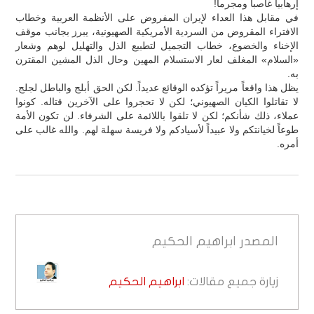
إرهابياً غاصباً ومجرماً!
في مقابل هذا العداء لإيران المفروض على الأنظمة العربية وخطاب
الافتراء المقروض من السردية الأمريكية الصهيونية، يبرز بجانب موقف
الإخناء والخضوع، خطاب التجميل لتطبيع الذل والتهليل لوهم وشعار
«السلام» المغلف لعار الاستسلام المهين وحال الذل المشين المقترن
به.
يظل هذا واقعاً مريراً تؤكده الوقائع عديداً. لكن الحق أبلج والباطل لجلج.
لا تقاتلوا الكيان الصهيوني؛ لكن لا تحجروا على الآخرين قتاله. كونوا
عملاء، ذلك شأنكم؛ لكن لا تلقوا باللائمة على الشرفاء. لن تكون الأمة
طوعاً لخيانتكم ولا عبيداً لأسيادكم ولا فريسة سهلة لهم. والله غالب على
أمره.
المصدر
ابراهيم الحكيم
زيارة جميع مقالات:
ابراهيم الحكيم