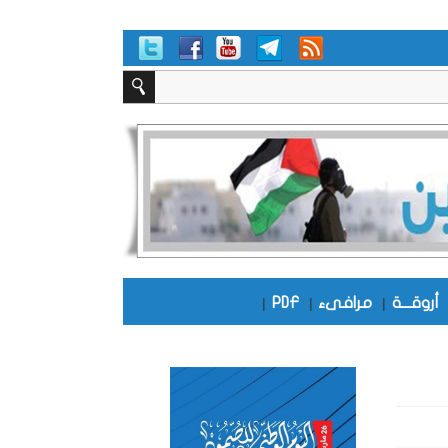
أروقـــة
|
مرافىء
|
PDF
|