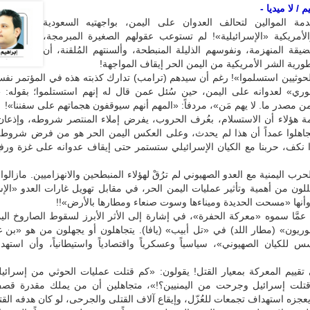
 / لا ميديا -
ة الموالين لتحالف العدوان على اليمن، بواجهتيه السعودية
والأمريكية «الإسرائيلية»! لم تستوعب عقولهم الصغيرة المبرمجة،
قة المنهزمة، ونفوسهم الذليلة المنبطحة، وألسنتهم المُلقنة، أن
رية الشر الأمريكية من اليمن الحر إيقاف المواجهة!
حوثيين استسلموا»! رغم أن سيدهم (ترامب) تدارك كذبته هذه في المؤتمر نفسه
فوري» لعدوانه على اليمن، حين سُئل عمن قال له إنهم استستلموا؛ بقوله: «
مصدر ما. لا يهم مَن»، مردفاً: «المهم أنهم سيوقفون هجماتهم على سفننا»!
 هؤلاء أن الاستسلام، بعُرف الحروب، يفرض إملاء المنتصر شروطه، وإذعان 
 تجاهلوا عمداً أن هذا لم يحدث، وعلى العكس اليمن الحر هو من فرض شروطه 
وا نكف، حربنا مع الكيان الإسرائيلي ستستمر حتى إيقاف عدوانه على غزة ور
حرب اليمنية مع العدو الصهيوني لم ترُقْ لهؤلاء المنبطحين والانهزاميين. مازالوا
لون من أهمية وتأثير عمليات اليمن الحر، في مقابل تهويل غارات العدو «الإ
وأنها «مسحت الحديدة وميناءها وسوت صنعاء ومطارها بالأرض»!!
 عمَّا سموه «معركة الحفرة»، في إشارة إلى الأثر الأبرز لسقوط الصاروخ ال
ريون» (مطار اللد) في «تل أبيب» (يافا). يتجاهلون أو يجهلون من هو «بن غ
س للكيان الصهيوني»، سياسياً وعسكرياً واقتصادياً واستيطانياً، وأن استهد
قييم المعركة بمعيار القتل! يقولون: «كم قتلت عمليات الحوثي من إسرائيل
قتلت إسرائيل وجرحت من اليمنيين؟!»، متجاهلين أن من يملك مقدرة قصف
يعجزه استهداف تجمعات للعُزّل، وإيقاع آلاف القتلى والجرحى، لو كان هدفه القت