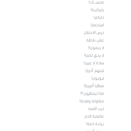
مجســـات!
زمركيـة!
داركم!
استحمار!
درس الاحتلال
على بلاطة
لا ينفون!!
لا يحق لكم!!
سادة لا عبيد!
ليتهم أحرار!
ليويون!
شظايا أمريكا
ماذا ينتظرون؟!
مقاولة وقحة!
درب المجد
عاصمة الدم
بـراءة ذمة!