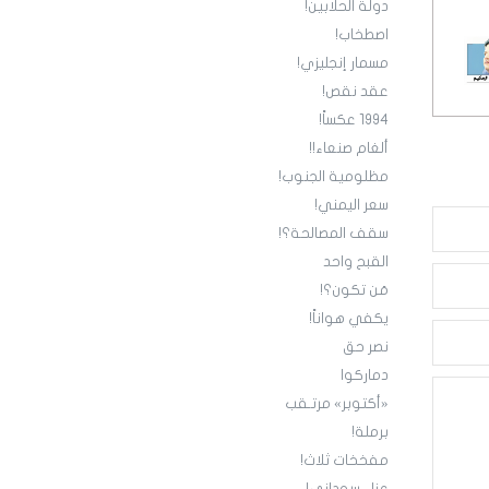
دولة الحلابين!
اصطخاب!
مسمار إنجليزي!
عقد نقص!
1994 عكساً!
ألغام صنعاء!!
مظلومية الجنوب!
سعر اليمني!
سقف المصالحة؟!
القبح واحد
مَن تكون؟!
يكفي هواناً!
نصر حق
دماركوا
«أكتوبر» مرتـقب
برملة!
مفخخات ثلاث!