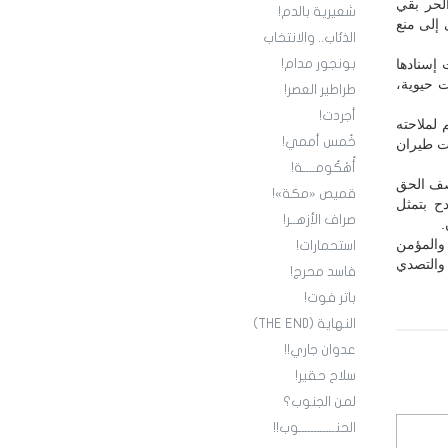
الحر بقي
شعيرية بالدم!
 إلى منع
الذئاب.. والانتخاب
إسنادها
بونجور مدام!
ت حيوية،
طراطير العصر!
أجردت!
 لملاحته
خُمس أممي!
ات طيران
أُهْكُومــــة!
بصف الحق
قميص «مكة»!
ح بتمثل
صراف الأزهــر!
.
 والمؤمن
استحمارات!
والتصدي
فاسد محرج!
باتر فوت!
النهاية (THE END)
عدوان جاري!!
سلاح حقير!
لمن الجنوب؟
الحنــــــــــــوب!!