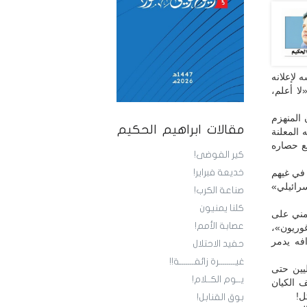
 لإعلانه
لا أعلم،
المنهزم
مقالات ابراهيم الحكيم
المعلنة
فع حصاره
كير الفوضى!
 في غيهم
خديعة فبراير!
سرائيلي»
صناعة الكرب!
كلنا يمنيون
يمني على
عصابة الأمم!
وريون»،
افه يدمر
حفيد الاحتلال
غيــــــــرة زائفـــــــة!!
يين حتى
يــوم الكــلام!
 الكيان
ل!
بوق القنابل!