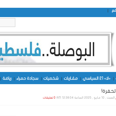
|
قع
|
«لا» 21 السياسي
|
مقـاربات
|
شخصيات
|
سجادة حمراء
|
رياضة
|
حفرة!
السبت , 10 مـايـو , 2025 الساعة 12:38:04 AM
0 تعليقات