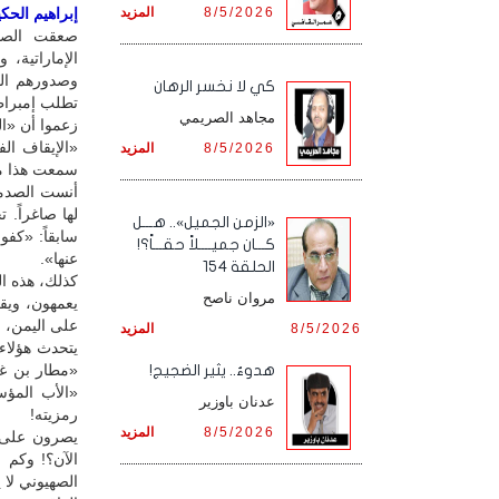
8/5/2026
المزيد
إبراهيم الحكيم
صعقت الصدم
الإماراتية، 
وصدورهم الضي
كي لا نخسر الرهان
تطلب إمبراطو
مجاهد الصريمي
زعموا أن «ال
«الإيقاف ال
8/5/2026
المزيد
سمعت هذا من 
أنست الصدمة
لها صاغراً.
«الزمن الجميل».. هـــل
سابقاً: «كف
كـــان جميــــلاً حقـــاً؟!
عنها».
الحلقة 154
كذلك، هذه ال
مروان ناصح
يعمهون، ويقل
على اليمن، 
8/5/2026
المزيد
يتحدث هؤلاء
«مطار بن غو
هدوءٌ.. يثير الضجيج!
«الأب المؤس
عدنان باوزير
رمزيته!
8/5/2026
المزيد
يصرون على ت
الآن؟! وكم 
الصهيوني لا 