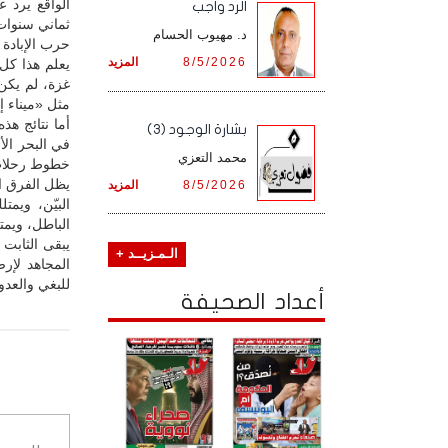
الواقع يرد 
الرد واجب
ثماني سنوات 
د. مهيوب الحسام
حرب الإبادة 
8/5/2026
المزيد
يعلم هذا كل
غزة، لم يكن
مثل «ميناء إ
أما نتائج هذ
بشارة الوجود (3)
في البحر الأ
محمد التعزي
خطوط رحلات، 
يظل الفرق ال
8/5/2026
المزيد
البيّن، ويم
الباطل، ويمت
يبقى الثابت 
الـمـزيــد +
المجاهد لإر
للبغي والعدو
أعداد الصحيفة