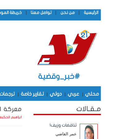
|
|
|
الرئيسية
من نحن
تواصل معنا
خريطة المو
#خبر_وقضية
محلي
|
عربي
|
دولي
|
تقارير خاصة
|
ترجمات
مـقـالات
معركة ال
ابراهيم الحكيم
تناقضات وزيف!
عمر القاضي