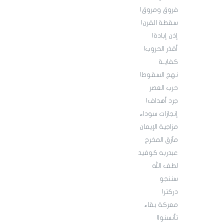
فروق ومروق!
سقطة القرن!
إذن إبادة!
أقذر الحروب!
كفايـة
نهج السقوط!
حرب العصر
جرد أهداف!
إنجازات سوداء
مزاجية الإيمان
مآزق المخرج
عبدربه كوفيد
لطف الله
سننجو
دركتر!
معركة بقاء
تأنسنوا!