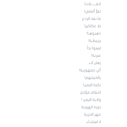
انفــــــلات!
تعرٍّ أممي!
ما بعد الردع
بلا عكاكيز!
دهنوهـا!
برنيطـة!
‏ليسوا نداً
عبرنة!
رهان لاء
أي جمهورية!
يالخيبتهم!
نكبة اليمن!
انتقام مؤجل
ولاية اليمن !
ثورة الهوية
مهر الحرية
لا استثنـاء