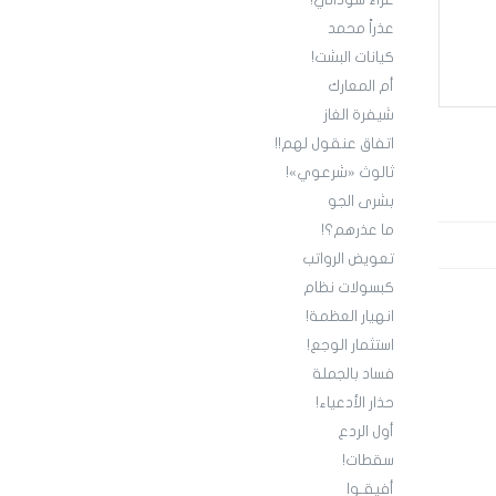
عزاء سوداني!
عذراً محمد
كيانات البشت!
أم المعارك
شيفرة الغاز
اتفاق عنقول لهم!!
ثالوث «شرعوي»!
بشرى الجو
ما عذرهم؟!
تعويض الرواتب
كبسولات نظام
انهيار العظمة!
استثمار الوجع!
فساد بالجملة
حذار الأدعياء!
أول الردع
سقطات!
أفيقـوا