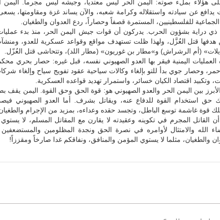
على هؤلاء بملء صوته: اليمن الحر ليس معتدياً، وجيشه ليس مجرماً. اليمن 
يدافع عن سيادته واستقلاله وكرامة شعبه، والآن يساند غزة ومقاومتها، يسعى
الجماعية للفلسطينيين، المستمرة قصفاً وحصاراً، ردع العدوان والطغيان.
 ذي دراية بشؤون الحرب. يدركون أن قوات جيش اليمن الحر، منذ بدء عمليات 
 هدفها قتل العُزَّل، ولهذا ظلت تستهدف مواقع وقواعد عسكرية للعدو، ومنشآ
يلات» (أم الرشراش) و»مطار بن غوريون» (مطار اللد)، وتتحاشى قتل العُزّل.
ه العمليات اليمنية فيقر بها العدو الصهيوني نفسه، قبل غيره: حصار بحري محكم
حمر، وحصار جوي بدأ للتو بإلغاء وكالات سياحية عقود تفويج سياح وإلغاء شرك
وتكبيد اقتصاد الكيان خسائر، واستمرار تهديد قواعده العسكرية.
أبرز بين اليمن الحر والعدو الصهيوني هو: قوة الحق وحق القوة. اليمن يقف 
تلك حق استخدام القوة للدفاع عنه، ويقاتل بشرف. أما العدو الصهيوني فيصد
لك قوة غاشمة توسع الباطل، وتجسد حقده وعداءه، بمزيد من الإجرام والطغيان
أن القاتل المجرم في تكوينه وعقيدته لا يقارن مع المقاتل المسلم، لا يستوي
ضاء الله والامتثال لأوامره في نصرة الحق ونجدة المظلومين والمستضعفين 
ان والطغيان، مثلما لا يستوي المؤمن والمنافق، ونفاقكم غدا صارخاً ومقززاً!