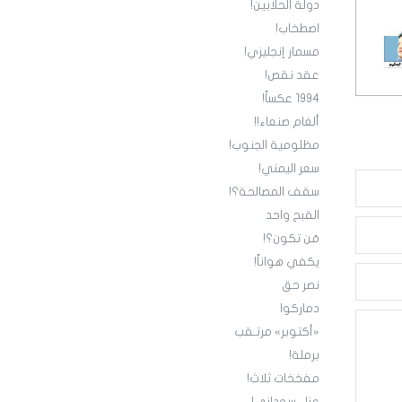
دولة الحلابين!
اصطخاب!
مسمار إنجليزي!
عقد نقص!
1994 عكساً!
ألغام صنعاء!!
مظلومية الجنوب!
سعر اليمني!
سقف المصالحة؟!
القبح واحد
مَن تكون؟!
يكفي هواناً!
نصر حق
دماركوا
«أكتوبر» مرتـقب
برملة!
مفخخات ثلاث!