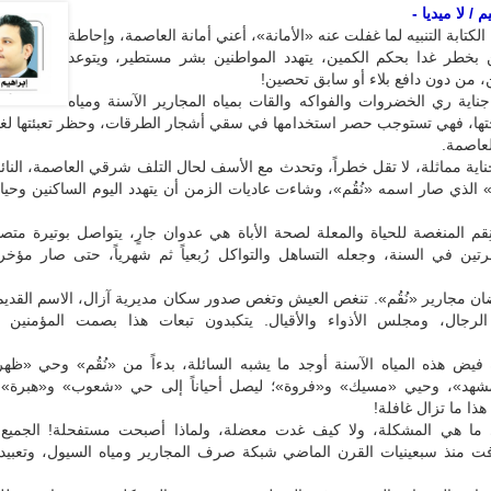
 / لا ميديا -
لكتابة التنبيه لما غفلت عنه «الأمانة»، أعني أمانة العاصمة، وإحاطة
ن بخطر غدا بحكم الكمين، يتهدد المواطنين بشر مستطير، ويتوعد
، من دون دافع بلاء أو سابق تحصين!
جناية ري الخضروات والفواكه والقات بمياه المجارير الآسنة ومياه
ها، فهي تستوجب حصر استخدامها في سقي أشجار الطرقات، وحظر تعبئتها لغير
لعاصمة.
اية مماثلة، لا تقل خطراً، وتحدث مع الأسف لحال التلف شرقي العاصمة، النا
الذي صار اسمه «نُقُم»، وشاءت عاديات الزمن أن يتهدد اليوم الساكنين وحيات
ِقم المنغصة للحياة والمعلة لصحة الأباة هي عدوان جارٍ، يتواصل بوتيرة متصا
رتين في السنة، وجعله التساهل والتواكل رُبعياً ثم شهرياً، حتى صار مؤخراً،
ان مجارير «نُقُم». تنغص العيش وتغص صدور سكان مديرية آزال، الاسم القدي
لرجال، ومجلس الأذواء والأقيال. يتكبدون تبعات هذا بصمت المؤمنين ا
 فيض هذه المياه الآسنة أوجد ما يشبه السائلة، بدءاً من «نُقُم» وحي «ظه
لمشهد»، وحيي «مسيك» و«فروة»؛ ليصل أحياناً إلى حي «شعوب» و«هبرة»...
ذا ما تزال غافلة!
 ما هي المشكلة، ولا كيف غدت معضلة، ولماذا أصبحت مستفحلة! الجميع 
ت منذ سبعينيات القرن الماضي شبكة صرف المجارير ومياه السيول، وتعبيد 