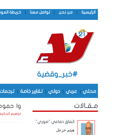
|
|
|
الرئيسية
من نحن
تواصل معنا
خريطة المو
#خبر_وقضية
محلي
|
عربي
|
دولي
|
تقارير خاصة
|
ترجمات
مـقـالات
وا حمودا
ابراهيم الحكيم
اتفاق دفاعي "صوري"
هيثم خزعل