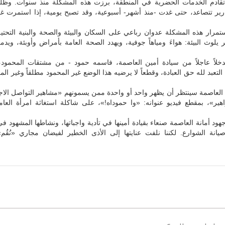
قادم الخدمات الحضرية في المنطقة، برزت هذه المشكلة منذ سنوات. وظل
رير تتصاعد، حتى غدت -منذ أشهر- أسبوعية، وقد تصبح يومية، إذا استمرت غف
تمرار هذه المشكلة عدوان رباعي على السكان والبيئة والصحة والبنية التحتي
ر يلوث البيئة: هواءَ ومياهاً جوفية، ويهدد الصحة العامة بأمراض وأوبئة، ويد
خلاً عاجلاً من سيادة أمين العاصمة، فاسمه حمود - من مشتقات المحمود،
 التعبد لله حق العبادة، وقطعاً لا يرضيه هذا الوضع غير المحمود مطلقاً وغير ال
 العاصمة سينتظر أن يظهر واحد أو واحدة ممن يسمونهم «مشاهير التواصل الا
ير»، بمقطع فيديو عنوانه: «وا حموداه!»، على شاكلة استغاثة امرأة العامر
جهود أمانة العاصمة صنعاء بقيادة أمينها في تأدية واجباتها، ونشاطها المشهود في
يانة الشوارع. لكننا نلفت عنايتها إلى الأذى الخطير لفيضان مجاري «نُقُم