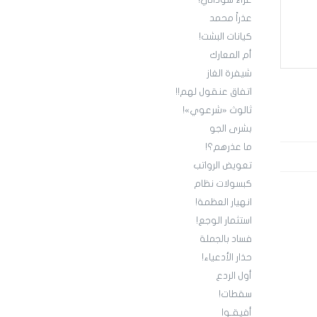
عزاء سوداني!
عذراً محمد
كيانات البشت!
أم المعارك
شيفرة الغاز
اتفاق عنقول لهم!!
ثالوث «شرعوي»!
بشرى الجو
ما عذرهم؟!
تعويض الرواتب
كبسولات نظام
انهيار العظمة!
استثمار الوجع!
فساد بالجملة
حذار الأدعياء!
أول الردع
سقطات!
أفيقـوا