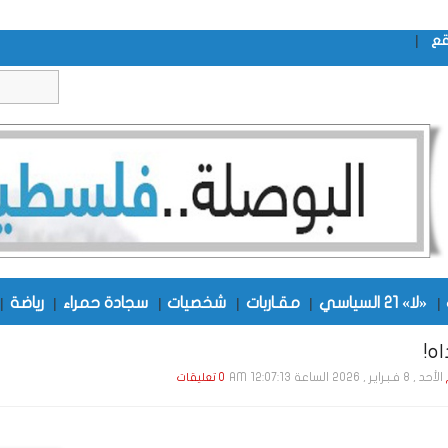
|
قع
|
«لا» 21 السياسي
|
مقـاربات
|
شخصيات
|
سجادة حمراء
|
رياضة
|
ه!
الأحد , 8 فـبـرايـر , 2026 الساعة 12:07:13 AM
0 تعليقات