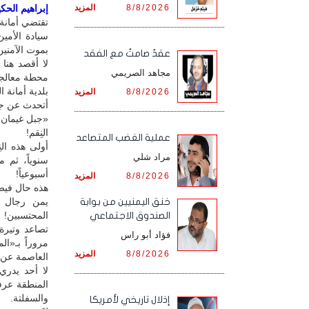
8/8/2026
المزيد
إبراهيم الحكيم
تقتضي أمانة ا
سيادة الأمي
بموت الآمنين
عقدٌ صامتٌ مع الفقد
لا أقصد هنا 
مجاهد الصريمي
محطة معالجت
بلدية أمانة ا
8/8/2026
المزيد
أتحدث عن جن
«جبل غيمان» 
النِقم!
‏عملية الغضب المتصاعد
أولى هذه الن
مراد شلي
سنوياً، ثم م
أسبوعياً!
8/8/2026
المزيد
هذه حال فيض
يمن رجال ا
خنق اليمنيين من بوابة
المحتسبين!
الصندوق الاجتماعي
تصاعد وتيرة
فؤاد أبو راس
مروراً بـ«ا
8/8/2026
المزيد
العاصمة عن ه
لا أحد يدري
المنطقة عرف
والسفلتة.
إذلال تاريخي لأمريكا