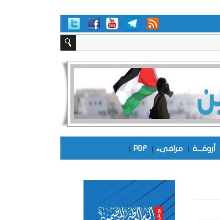
أروقـــة
|
مرافىء
|
PDF
|