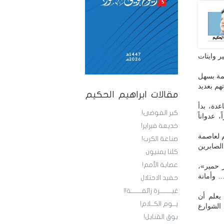
 وايتات
ئمة بسهل
هم بعديد
مقالات ابراهيم الحكيم
عدة، بدأ
كير الفوضى!
 عدواناً
خديعة فبراير!
م لعاصمة
صناعة الكرب!
لصابرين
كلنا يمنيون
عصابة الأمم!
ر حمير»،
 وأمانة
حفيد الاحتلال
غيــــــــرة زائفـــــــة!!
يعلم أن
يــوم الكــلام!
الشوارع
بوق القنابل!