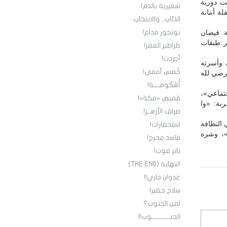
ت دورية
شعيرية بالدم!
لة أمانة
الذئاب.. والانتخاب
ة. فيضان
بونجور مدام!
مر طبقات
طراطير العصر!
أجردت!
 وأسرته
خُمس أممي!
مرضي لله
أُهْكُومــــة!
جتماعي»،
قميص «مكة»!
ية: «وا
صراف الأزهــر!
 النظافة
استحمارات!
»، وشره
فاسد محرج!
باتر فوت!
النهاية (THE END)
عدوان جاري!!
سلاح حقير!
لمن الجنوب؟
الحنــــــــــــوب!!