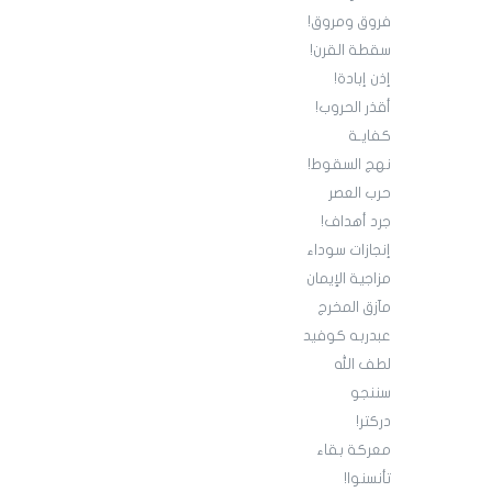
فروق ومروق!
سقطة القرن!
إذن إبادة!
أقذر الحروب!
كفايـة
نهج السقوط!
حرب العصر
جرد أهداف!
إنجازات سوداء
مزاجية الإيمان
مآزق المخرج
عبدربه كوفيد
لطف الله
سننجو
دركتر!
معركة بقاء
تأنسنوا!