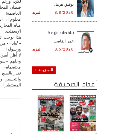
لكن، ورغم ت
توفيق هزمل
فيضان المجا
8/8/2026
المزيد
العاصمة!
معلوم أن اس
مياه المجاري
الإسفلت.
تناقضات وزيف!
هذا يوجب تد
عمر القاضي
«عُباد» - من
ورسوله!
8/5/2026
المزيد
لا أظن أمين
وجلهم «شواه
معتصماه»!
الـمـزيــد +
نقدر بالطبع 
والتحسين وص
أعداد الصحيفة
المستطير!