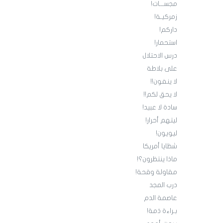
مجســـات!
زمركيـة!
داركم!
استحمار!
درس الاحتلال
على بلاطة
لا ينفون!!
لا يحق لكم!!
سادة لا عبيد!
ليتهم أحرار!
ليويون!
شظايا أمريكا
ماذا ينتظرون؟!
مقاولة وقحة!
درب المجد
عاصمة الدم
بـراءة ذمة!