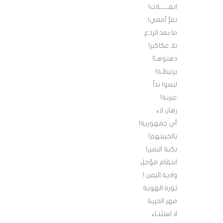
انفــــــلات!
تعرٍّ أممي!
ما بعد الردع
بلا عكاكيز!
دهنوهـا!
برنيطـة!
‏ليسوا نداً
عبرنة!
رهان لاء
أي جمهورية!
يالخيبتهم!
نكبة اليمن!
انتقام مؤجل
ولاية اليمن !
ثورة الهوية
مهر الحرية
لا استثنـاء