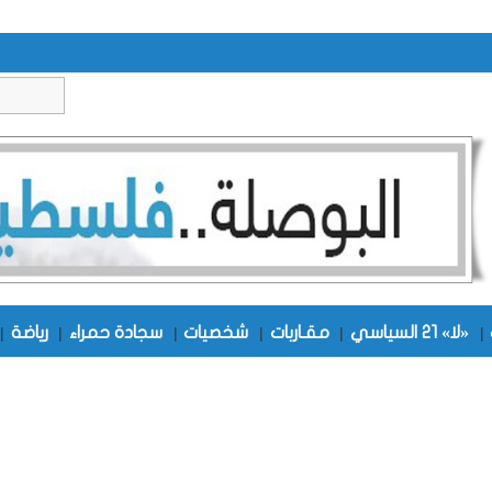
|
«لا» 21 السياسي
|
مقـاربات
|
شخصيات
|
سجادة حمراء
|
رياضة
|