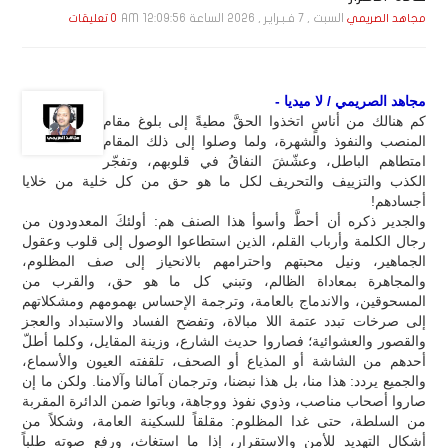
السبت , 7 فـبـرايـر , 2026 الساعة 12:09:56 AM
مجاهد الصريمي
0 تعليقات
مجاهد الصريمي / لا ميديا -
كم هنالك من أناسٍ اتخذوا الحقَّ مطيةً إلى بلوغ مقام
المنصب والنفوذ والشهرة، ولما وصلوا إلى ذلك المقام
امتطاهم الباطل، وعشّشَ النفاقُ في قلوبهم، وتفجّر
الكذب والتزييف والتحريف لكل ما هو حق من كل خلية من خلايا
أجسادهم!
والجدير ذكره أن أحطَّ وأسوأ هذا الصنف هم: أولئكَ المعدودون من
رجال الكلمة وأرباب القلم، الذين استطاعوا الوصول إلى قلوب وعقول
الجماهير، ونيل محبتهم واحترامهم بالانحياز إلى صف المظلوم،
والمجاهرة بمعاداة الظالم، وتبني كل ما هو حق، والقرب من
المسحوقين، والاندماج بالعامة، وترجمة الإحساس بهمومهم ومشكلاتهم
إلى صرخات تبدد عتمة اللا مبالاة، وتفضح الفساد والاستبداد والعجز
والقصور والعشوائية؛ فصاروا حديث الشارع، وزينة المقايل، وكلما أطلّ
أحدهم من الشاشة أو المذياع أو الصحف، تلقفته العيون والأسماع،
والجميع يردد: هذا منا، بل هذا نبضنا، وترجمان آمالنا وآلامنا. ولكن ما إن
صاروا أصحاب مناصب، وذوي نفوذ ووجاهة، وباتوا ضمن الدائرة المقربة
من السلطة، حتى غدا المظلوم: مقلقاً للسكينة العامة، وشكلاً من
أشكال التهديد للأمن والاستقرار، إذا ما استغاث، ورفع صوته طلباً