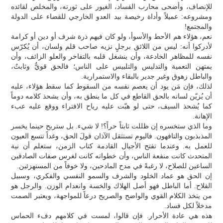
للإنصاف، وأضحى محارب الفساد، الغيور على ثورته، والمخلص لقائده
ومشروعه: عميلاً وأداة رخيصة بيد العدو الخارجي للقضاء على الدولة
والمجتمع!
نعم، هؤلاء هم الأحط والأسوأ، ولو كان فيهم ذرة شرف أو دين أو كرامة
لأدركوا أنه: ليس من اللائق برجلٍ نزيه صاحب قلم ولسان، أن يُكرّس
نفسه للمظاهر الخادعة، وأن ينشغل قلبه بالتفاخر والعلو الزائف، وأن
يمتهن التعمية والتدليس والتلبيس على الناس؛ فالحق قويٌّ وثابتٌ،
والباطل زهوق وغير جدير بالبقاء والاستمرارية.
لذلك، فإن مَن يود أن يعصم نفسه من السقوط كما سقط هؤلاء، عليه
أن يُزيّن لسانه بالحق القاطع في كل ما ينطق به، وأن يشحذ كلامه دوماً
كما يُشحذ السيف، حتى لو هبّت عليه رياح الافتراء ووقع عليه عبء
الإهانة.
وما الذي ستخسره إن ظللت ثابتاً حراً؟! لا شيء. بل ستربح حينما يخسر
المذبذبون والتافهون. فاليوم تستثقل الآذان قولَ الحق، وغداً تتسع العيون
للعمل به. وعندما تفتح الأجيال القادمة كتاب الزمن، ستعلم أن نية
المتحدث كانت منفعة الناس، وأن خطواته كانت لغرس صفات الصادقين
الساعين للصلاح، لا رغبةً في مدح المادحين، ولا خوفاً من المستهزئين.
إن الحق هو عماد الخلود والشرف والسمو النفسي والفكري، وسبيل
الفلاح. أما الباطل فهو أصل الهلاك والخسة وانعدام الوزن. والرجل هو
من يتخذ الكلام القوي والواضح والصريح درعاً للمواجهة، ويعتبر الصمت
مدخلاً لكل فساد.
هذه هي عادة الأحرار. فإن قالوا، لمست في كلامهم دفء الحماس