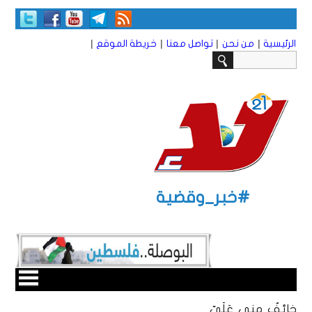
|
|
|
|
الرئيسية
من نحن
تواصل معنا
خريطة الموقع
#خبر_وقضية
خائفٌ مني عَلَيّ