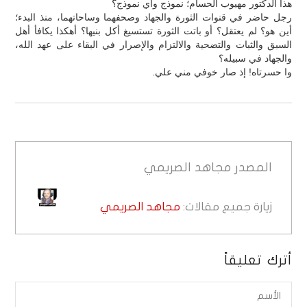
هذا الدكتور مهيوب الحسام؛ نموذج وأي نموذج؟
رجل حاضر في قنوات الثورة والجهاد وصحفهما وساحاتهما، منذ البدء؛
أين هو؟ لم يعتقل؟ أو باتت الثورة تستسيغ أكل بنيها؟ أهكذا يكافأ أهل
السبق والثبات والتضحية والالتزام والإصرار في البقاء على عهد الله،
والجهاد في سبيله؟
وا حسرتاه! إذ صار خوفي مني علي.
المصدر
مجاهد الصريمي
زيارة جميع مقالات:
مجاهد الصريمي
أترك تعليقاً