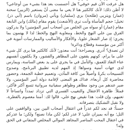
هل عرفت الآن فيم خوفي؟ هل أحسست بعد هذا بشيء من أوجاعي؟
لا أظن ذلك؛ لأنك كالكثير هنا لا يعي ما معنى أنْ يستعير (الزبير) سحنة
(عمار) ويتزيى (طلحة) بزي (سلمان) ويأتي (مروان) باسم (أبي ذر).
تخيل؛ حجم المأساة وأنت ترى (الأشعث) يقوم مقام (مالك) وابن النابغة
مقام (عمار) أو سواه من الخلص من أصحاب أمير المؤمنين! ولا يدركون
الفرق بين علي النهج والخط، ومعاوية النهج والخط؛ لذا لا يهتمون بما
يجري؛ إذ صار الشعار علويا، والأفكار والأساليب والممارسات أموية في
أكثر من مؤسسة وقطاع ودائرة!
لن تصدق؟ أدري. وبصراحة؛ أنت معذور؛ لأنك كالكثير هنا يرى كل شيء
على ما يرام، كونهم يقفون على المظاهر والقشور، ولا يكلفون أنفسهم
عناء النفاذ للعمق، والتأمل في ما يجري على يد بعض الساسة، ويمارس
لدى جهات أمنية وسواها؛ إذ المهم لديه تطبيق البرنامج، وصدوح
التسبيحات بكرةً وأصيلاً من كافة المآذن، وتعميم خطبة الجمعة، وحضور
محاضرة كل أربعاء، فذاك هو المعنى لإقامة دولة أمير المؤمنين، ولا
ضير عندهم من وجود مظاهر وظواهر سفيانية مروانية تتسع أكثر فأكثر،
فمثلاً: ظاهرة الاعتقال والتغييب القسري التي تزداد تمدداً واتساعاً لا
تعنيهم، وإن قلت: هذا نقيض نهج علي، قالوا لك: أمننا معصوم بالفطرة،
ولا نقبل التشكيك بتصرفاته.
حسناً؛ قد نجد لكم عذراً في اعتقال أصحاب البين بين، والواقفين على
التل؛ مع أنه بميزان علي؛ لا عذر لكم؛ لكن ماذا نصنع؟ ولكن؛ ما عذركم
في اعتقال المحب المناصر المجاهد الموالي المخلص المتفاني في الحق
وله؟