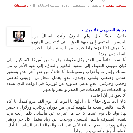
الأربعاء , 10 ديـسـمـبـر , 2025 الساعة 12:08:54 AM
مجاهد الصريمي
0 تعليقات
مجاهد الصريمي / لا ميديا -
خائفٌ أنت؟ أجل. ولِم الخوفُ وأنتَ السالكُ درب
الحسين، المنتمي إلى جبهة الحق، التي لا تخشى المنون،
ولا تعرف إلا العزة؛ وإذا خيرت بين السلة والذلة؛ اخترت
السلة دون تردد؟
أنا لست خائفاً من العدو بكل مكوناته وقواه؛ من أميركا الاستكبار، إلى
كيان صهيون اللقيط، إلى سعود التكفير والنفاق، إلى بقية الأعراب من
ممالك وإمارات وأحزاب وتنظيمات؛ أنا خائفٌ من عدوٍ آخر؛ عدوٍ يستعير
اسمي وصفتي ولوني وجلدي؛ عدوٍ يحمل شعاراتي، ويتبنى ثقافتي
وخطي وحركتي؛ عدوٍ يدعي صدوره عن ثورتي؛ في الوقت الذي يسدد
لها الطعنات تلو الطعنات في الصدر والنحر والظهر.
ألا يحق لي أنْ أخاف؟
لا لا؛ أنت تبالغ. حقاً؟ أنا لا أبالغ؛ أنا أموت كل يومٍ ألف مرةٍ كمداً. أنا أكاد
أتلاشى كالغبار نتيجة ما يشهده كياني من فوران بركاني، وزلازل لا حصر
لها؛ تولد كل يوم عندما لا أجد ما أعبر به عن مأساتي كلما رأيت يزيد
يتقدم الصفوف باسم الحسين، ووجدت ابن زياد يعتقل كل حر وزهير
وهانئ ووهب باسم الخيانة لأبي عبدالله، والعمالة لجند الشام. أنا أدك؛
أقطع، أُحرق وأُنسف وأذر رماداً.