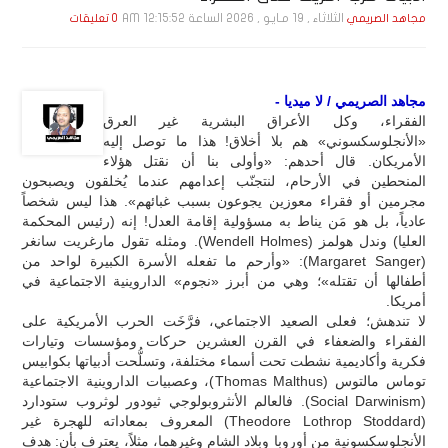
الثلاثاء , 19 مـايـو , 2026 الساعة 12:15:52 AM
مجاهد الصريمي
0 تعليقات
مجاهد الصريمي / لا ميديا -
الفقراء، وكل الأعراق البشرية غير العرق
«الأنجلوسكسوني» هم بلا أخلاق! هذا ما توصل إليه
الأمريكان. قال أحدهم: «وأولى بنا أن نقتل هؤلاء
المنحطين في الأرحام، لنتجنّب إعدامهم عندما يُخلقون ويصبحون
مجرمين أو فقراء معوزين يجوعون بسبب غبائهم». هذا ليس شخصاً
عادياً، بل هو مَن يناط به مسؤولية إقامة العدل! إنه (رئيس المحكمة
العليا) وندل هولمز (Wendell Holmes). ومثله تقول مارغريت سانغر
(Margaret Sanger): «وأرحم ما تفعله الأسرة الكبيرة لواحد من
أطفالها أن تقتله»؛ وهي من أبرز «نجوم» الداروينية الاجتماعية في
أمريكا.
لا تندهش؛ فعلى الصعيد الاجتماعي، فرَّخَت الحرب الأمريكية على
الفقراء والضعفاء في القرن العشرين حركات ومؤسسات وتيارات
فكرية وأكاديمية نشطت تحت أسماء مختلفة، وتسلُّحت أدبياتها بكوابيس
توماس مالتوس (Thomas Malthus)، وعصبيات الداروينية الاجتماعية
(Social Darwinism). فالعالم الأنثروبولوجي ثيودور لوثروب ستودارد
(Theodore Lothrop Stoddard) المعروف بمعاداته للهجرة غير
الأنجلوسكسونية من أوروبا وبلاد الشام وغيرهما، مثلاً، يعترف بأن: هدف