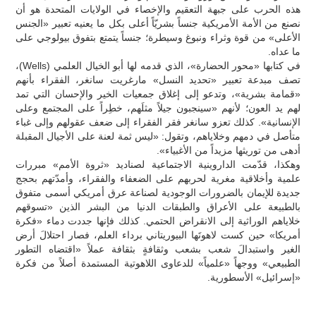
هذه الحرب على جبهة التعقيم والإخصاء في الولايات المتحدة هو أن
نصنع من الأمة الأمريكية جنساً بشريّاً أعلى بكل ما يعنيه تعبير «الجنس
الأعلى» من قوة وثراء ونبوغ وسيطرة؛ جنساً يتمتع بتفوق بيولوجي على
ما عداه.
في كتابها «محور الحضارة»، الذي قدمه لها أبو الخيال العلمي (Wells)،
تصف مبدعة تعبير «تحديد النسل» مارغريت سانغر، الفقراء بأنهم
«قمامة بشرية»، وتدعو إلى إغلاق جمعيات الخير والإحسان التي تمد
لهم يد العون؛ لأنهم «سينجبون جيلاً مثلَهم، خطِراً على المجتمع وعلى
الإنسانية». كذلك تعزو سانغر فقر الفقراء إلى ضعف عقولهم وإلى غباء
متأصل في دمهم وخلاياهم، وتقول: «ليس ثمة لعنة على الأجيال المقبلة
أدهى من توريثها مزيداً من الأغبياء».
وهكذا، قدّمت الداروينية الاجتماعية لصناديد «ثروة الأمم» مبررات
علمية وأخلاقية مغرية لحربهم على الضعفاء والفقراء، وأمدّتهم بحجج
جديدة للإيمان بالضرورات الوجودية لصناعة عرق أمريكي أسمى متفوق
بالطبيعة على الأعراق والطبقات الدنيا من البشر الذين «تسوقهم
خلاياهم الوراثية إلى الانقراض الحتمي. كذلك فإنها جددت دماء «فكرة
أمريكا» حين كست لاهوتَها البيوريتاني برداء العلم، فصار احتلالَ أرض
الغير واستبدالَ شعب بشعب وثقافةٍ بثقافة عملاً «اقتضاه التطور
الطبيعي» ووجهاً «علمياً» للدعاوى اللاهوتية المستمدة أصلاً من فكرة
«إسرائيل» الأسطورية.