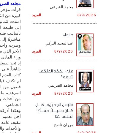
مجاهد الصريمي
محمد القيرعي
قرأت مؤخراً 
8/9/2026
المزيد
كبيرة من ال
امتدت لثماني
إلى طبيعة ا
بأساليب فنية
صنعاء
مباشرةً إلى
عبدالمجيد التركي
وصرت واحداً 
الآخر الذي ي
8/9/2026
المزيد
وراء المادي
إذ تجد نفسك
شاهداً على 
متى يفقد المثقف
كتاب القدم ا
شرفه؟
لم تكتفِ قيا
مجاهد الصريمي
فصيل من الم
المرهف، ما ي
8/9/2026
المزيد
من أحداث وم
الجماعي.
«الزمن الجميل».. هـــل
وهكذا أدركت
كـــان جميــــلاً حقـــاً؟!
أجل تعميم ث
الحلقة 155
تثقيف عامة ا
مروان ناصح
والأحداث وال
8/9/2026
المزيد