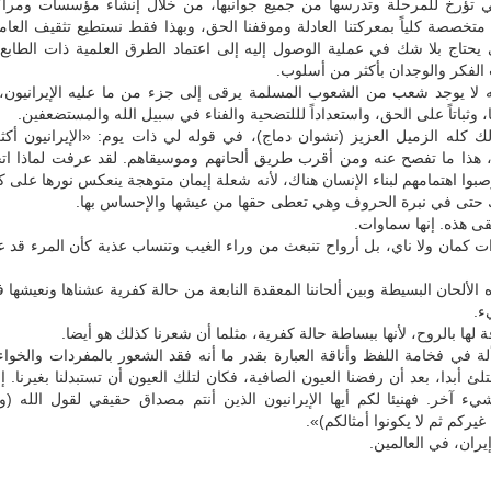
تي تؤرخ للمرحلة وتدرسها من جميع جوانبها، من خلال إنشاء مؤسسات ومراك
متخصصة كلياً بمعركتنا العادلة وموقفنا الحق، وبهذا فقط نستطيع تثقيف العام
 يحتاج بلا شك في عملية الوصول إليه إلى اعتماد الطرق العلمية ذات الطابع
الفكر والوجدان بأكثر من أسلوب.
ه لا يوجد شعب من الشعوب المسلمة يرقى إلى جزء من ما عليه الإيرانيون، فنا
 وثباتاً على الحق، واستعداداً لللتضحية والفناء في سبيل الله والمستضعفين.
 كله الزميل العزيز (نشوان دماج)، في قوله لي ذات يوم: «الإيرانيون أك
ا، هذا ما تفصح عنه ومن أقرب طريق ألحانهم وموسيقاهم. لقد عرفت لماذا اتج
صبوا اهتمامهم لبناء الإنسان هناك، لأنه شعلة إيمان متوهجة ينعكس نورها على
تى في نبرة الحروف وهي تعطى حقها من عيشها والإحساس بها.
 هذه. إنها سماوات.
 كمان ولا ناي، بل أرواح تنبعث من وراء الغيب وتنساب عذبة كأن المرء قد ع
 الألحان البسيطة وبين ألحاننا المعقدة النابعة من حالة كفرية عشناها ونعيشها
.
اقة لها بالروح، لأنها ببساطة حالة كفرية، مثلما أن شعرنا كذلك هو أيضا.
 في فخامة اللفظ وأناقة العبارة بقدر ما أنه فقد الشعور بالمفردات والخواء
لئ أبدا، بعد أن رفضنا العيون الصافية، فكان لتلك العيون أن تستبدلنا بغيرنا. إ
يء آخر. فهنيئا لكم أيها الإيرانيون الذين أنتم مصداق حقيقي لقول الله (وإ
يركم ثم لا يكونوا أمثالكم)».
يران، في العالمين.