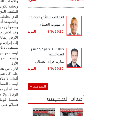
والأبحاث ال
وبحثية تكون 
المثقف الذي
الذي يخاطب 
التحالف الثلاثي الجديد!
والحقيقة؛ أن
د. مهيوب الحسام
وسموا روحيا،
8/9/2026
المزيد
وقد لخص ذلك
الارض إيمان
إلى إيران، و
تستشف ذلك ح
دلالات التصعيد ومسار
ليست موسيقى
المواجهة
وليست أصوات
مبارك حزام العسالي
الأزل.
قارن بين هذه
8/9/2026
المزيد
على كل شيء
ألحاننا لا عل
ليست المسألة
الـمـزيــد +
يعد له أن يمت
الوفاق ولا ش
أعداد الصحيفة
يستبدل قوما غ
فسلامٌ على إ