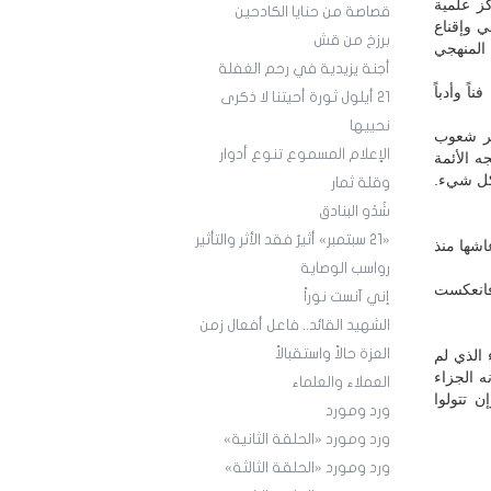
ز علمية
قصاصة من حنايا الكادحين
ي وإقناع
برزخ من قش
 المنهجي
أجنة يزيدية في رحم الغفلة
ً وأدباً
21 أيلول ثورة أحيتنا لا ذكرى
نحييها
ثر شعوب
الإعلام المسموع تنوع أدوار
ه الأئمة
 كل شيء.
وقلة ثمار
شَدْو البنادق
«21 سبتمبر» أثيرٌ فقد الأثر والتأثير
اشها منذ
رواسب الوصاية
 فانعكست
إني آنست نوراً
الشهيد القائد.. فاعل أفعال زمن
العزة حالاً واستقبالاً
 الذي لم
نه الجزاء
العملاء والعلماء
ن تتولوا
ورد ومورد
ورد ومورد «الحلقة الثانية»
ورد ومورد «الحلقة الثالثة»