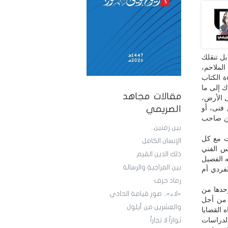
بل تنقلك
لملاحم،
ة الكتاب
ك إلى ما
مقالات مجاهد
ى الأرض،
 فتى، أو
الصريمي
من صاحب
بين زمنين..
رت مع كل
الإنسان الكامل
س الفني
ذلك الدين القيم
ه الفصيل
بين المزاجيةِ والرسالة
لفردي أم
رماد حرف
وحدها من
«لاء».. صور قيامة الحادي
 من أجل
والعشرين من أيلول
 القضايا
الدراسات
ثواراً لا تجاراً