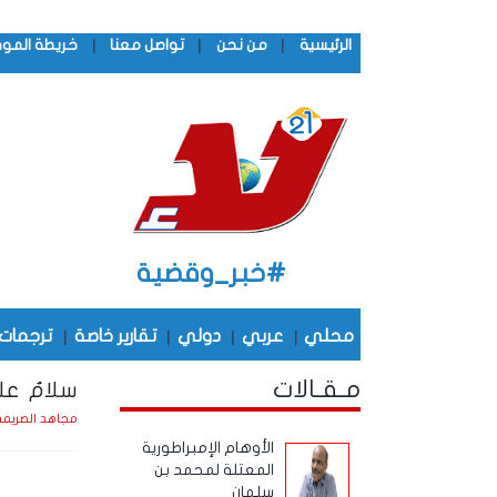
|
|
|
الرئيسية
من نحن
تواصل معنا
خريطة المو
#خبر_وقضية
محلي
|
عربي
|
دولي
|
تقارير خاصة
|
ترجمات
مـقـالات
سلامٌ عل
مجاهد الصريم
الأوهام الإمبراطورية
المعتلة لمحمد بن
سلمان