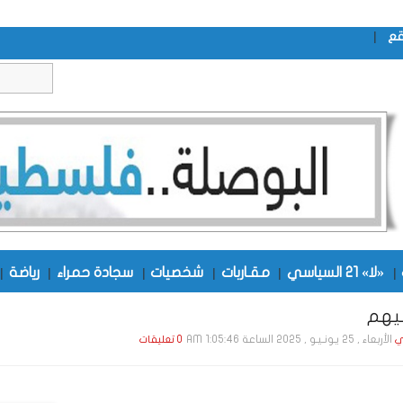
|
قع
|
«لا» 21 السياسي
|
مقـاربات
|
شخصيات
|
سجادة حمراء
|
رياضة
|
يهم
الأربعاء , 25 يـونـيـو , 2025 الساعة 1:05:46 AM
ي
0 تعليقات