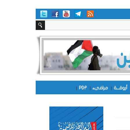
أروقـــة
|
مرافىء
|
PDF
|