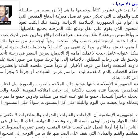
 / لا ميديا -
ما يزيد عن عشرين كتاباً، وجميعها ما هي إلا نزر يسير من سلسلة
كتب والمؤلفات التي تحكي جميع تفاصيل معركة الدفاع المقدس التي
ة أعوام في الجمهورية الإسلامية الإيرانية. وقيمة تلك الكتب تعود
لمحتوى الذي يقوم على نقل وقائع تلك المرحلة بجميع تفاصيلها،
، وبأحاسيس مرهفة لا تقف بك عند معرفة ذلك الواقع وتكوين تصور لديك عنه، 
 تلك الحقبة الزمنية لتجد نفسك وقد أصبحت وجهاً لوجه مع من صنعوا تلك ا
منهم، تعيش معاناتهم. وما إن تنتهي من كتاب إلا وتجد ما يدفعك بقوة لقراء
شكل عنوانه عامل جذب لا تملك أمامه إلا الاندماج بغرض السفر في رحلة تأخذ
 وتحلق بك في رحاب المطلق، بالإضافة إلى أنها تريك صورة من صور الجنة عل
 وقد أصبحت واحداً من فرقة الأخيار، أو فرداً ضمن ملحمة الثلاثة والعشرين
حفلة الخضاب بالدم كمقدمة لبدء مراسم عرس الشهادة، أو جزءاً لا يتجزأ 
لتي كانت هناك.
دة الجمهورية الإسلامية حينها بتوثيق تلك الملاحم بالصوت والصورة، بل اختا
جاهدين شخصاً عنده شغف بالكتابة إلى جانب امتلاكه للموهبة الأدبية والح
جعله حاضراً لتسجيل جميع ما تقع عليه عينه من مشاهد وتدوين جميع ما يمر ب
عاناة وما يعيشه في اليوم والليلة على كل المستويات سواءً على المستوى ا
 الجمهورية الإسلامية أن الإذاعات والقنوات والندوات والمحاضرات لا تكفي 
قافة الجهاد وتعزيز الوعي بقيمة الثورة وعظمة الشهادة، فتلك الوسائل هي
لناس، أما إذا أردنا العمل على كسب قناعة المثقف وتغيير تصوره المغلوط تجاه
مفاهيم والقيم والمبادئ التي يقف على الضد منها فلا بد من التوجه إلى تشجيع 