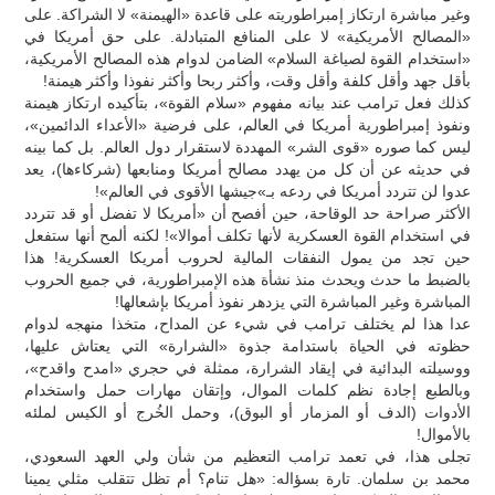
وغير مباشرة ارتكاز إمبراطوريته على قاعدة «الهيمنة» لا الشراكة. على
«المصالح الأمريكية» لا على المنافع المتبادلة. على حق أمريكا في
«استخدام القوة لصياغة السلام» الضامن لدوام هذه المصالح الأمريكية،
بأقل جهد وأقل كلفة وأقل وقت، وأكثر ربحا وأكثر نفوذا وأكثر هيمنة!
كذلك فعل ترامب عند بيانه مفهوم «سلام القوة»، بتأكيده ارتكاز هيمنة
ونفوذ إمبراطورية أمريكا في العالم، على فرضية «الأعداء الدائمين»،
ليس كما صوره «قوى الشر» المهددة لاستقرار دول العالم. بل كما بينه
في حديثه عن أن كل من يهدد مصالح أمريكا ومنابعها (شركاءها)، يعد
عدوا لن تتردد أمريكا في ردعه بـ»جيشها الأقوى في العالم»!
الأكثر صراحة حد الوقاحة، حين أفصح أن «أمريكا لا تفضل أو قد تتردد
في استخدام القوة العسكرية لأنها تكلف أموالا»! لكنه ألمح أنها ستفعل
حين تجد من يمول النفقات المالية لحروب أمريكا العسكرية! هذا
بالضبط ما حدث ويحدث منذ نشأة هذه الإمبراطورية، في جميع الحروب
المباشرة وغير المباشرة التي يزدهر نفوذ أمريكا بإشعالها!
عدا هذا لم يختلف ترامب في شيء عن المداح، متخذا منهجه لدوام
حظوته في الحياة باستدامة جذوة «الشرارة» التي يعتاش عليها،
ووسيلته البدائية في إيقاد الشرارة، ممثلة في حجري «امدح واقدح»،
وبالطبع إجادة نظم كلمات الموال، وإتقان مهارات حمل واستخدام
الأدوات (الدف أو المزمار أو البوق)، وحمل الخُرج أو الكيس لملئه
بالأموال!
تجلى هذا، في تعمد ترامب التعظيم من شأن ولي العهد السعودي،
محمد بن سلمان. تارة بسؤاله: «هل تنام؟ أم تظل تتقلب مثلي يمينا