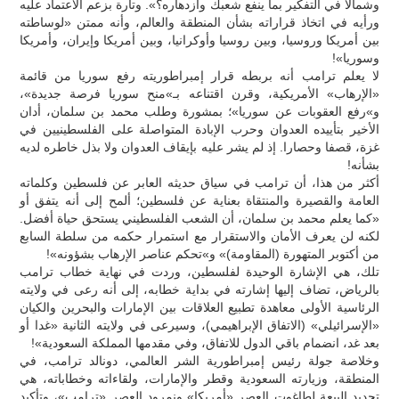
وشمالا في التفكير بما ينفع شعبك وازدهاره؟». وتارة بزعم الاعتماد عليه
ورأيه في اتخاذ قراراته بشأن المنطقة والعالم، وأنه ممتن «لوساطته
بين أمريكا وروسيا، وبين روسيا وأوكرانيا، وبين أمريكا وإيران، وأمريكا
وسوريا»!
لا يعلم ترامب أنه بربطه قرار إمبراطوريته رفع سوريا من قائمة
«الإرهاب» الأمريكية، وقرن اقتناعه بـ»منح سوريا فرصة جديدة»،
و»رفع العقوبات عن سوريا»؛ بمشورة وطلب محمد بن سلمان، أدان
الأخير بتأييده العدوان وحرب الإبادة المتواصلة على الفلسطينيين في
غزة، قصفا وحصارا. إذ لم يشر عليه بإيقاف العدوان ولا بذل خاطره لديه
بشأنه!
أكثر من هذا، أن ترامب في سياق حديثه العابر عن فلسطين وكلماته
العامة والقصيرة والمنتقاة بعناية عن فلسطين؛ ألمح إلى أنه يتفق أو
«كما يعلم محمد بن سلمان، أن الشعب الفلسطيني يستحق حياة أفضل.
لكنه لن يعرف الأمان والاستقرار مع استمرار حكمه من سلطة السابع
من أكتوبر المتهورة (المقاومة)» و»تحكم عناصر الإرهاب بشؤونه»!
تلك، هي الإشارة الوحيدة لفلسطين، وردت في نهاية خطاب ترامب
بالرياض، تضاف إليها إشارته في بداية خطابه، إلى أنه رعى في ولايته
الرئاسية الأولى معاهدة تطبيع العلاقات بين الإمارات والبحرين والكيان
«الإسرائيلي» (الاتفاق الإبراهيمي)، وسيرعى في ولايته الثانية «غدا أو
بعد غد، انضمام باقي الدول للاتفاق، وفي مقدمها المملكة السعودية»!
وخلاصة جولة رئيس إمبراطورية الشر العالمي، دونالد ترامب، في
المنطقة، وزيارته السعودية وقطر والإمارات، ولقاءاته وخطاباته، هي
تجديد البيعة لطاغوت العصر «أمريكا» ونمرود العصر «ترامب»، وتأكيد