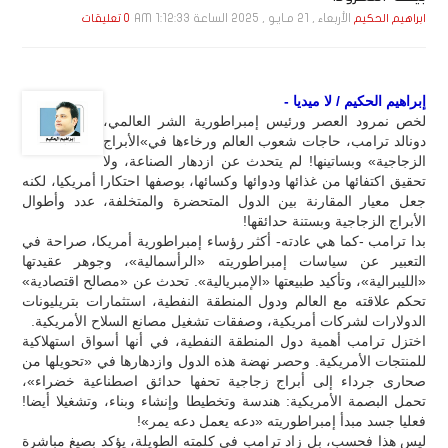
الأربعاء , 21 مـايـو , 2025 الساعة 1:12:33 AM
ابراهيم الحكيم
0 تعليقات
إبراهيم الحكيم / لا ميديا -
لخص نمرود العصر ورئيس إمبراطورية الشر العالمي،
دونالد ترامب، حاجات شعوب العالم ورخاءها في»الأبراج
الزجاجية» وبساتينها! لم يتحدث عن ازدهار الصناعة، ولا
تحقيق اكتفائها من غذائها ودوائها وكسائها، بوصفها احتكارا أمريكيا، لكنه
جعل معيار المقارنة بين الدول المتحضرة والمتخلفة، عدد وأطوال
الأبراج الزجاجية وبستنة حدائقها!
بدا ترامب -كما هي عادته- أكثر رؤساء إمبراطورية أمريكا، صراحة في
التعبير عن سياسات إمبراطوريته «الرأسمالية»، وجوهر عقيدتها
«الليبرالية»، وتأكيد طبيعتها «الإمبريالية». تحدث عن «مصالح اقتصادية»
تحكم علاقته مع العالم ودول المنطقة النفطية، استثمارات بتريليونات
الدولارات لشركات أمريكية، وصفقات تشغيل مصانع السلاح الأمريكية.
اختزل ترامب أهمية دول المنطقة النفطية، في أنها أسواق استهلاكية
للمنتجات الأمريكية. وحصر نهضة هذه الدول وازدهارها في «تحويلها من
صحارى جرداء إلى أبراج زجاجية تحفها حدائق اصطناعية خضراء»،
تحمل البصمة الأمريكية: هندسة وتخطيطا وإنشاء وبناء، وتشغيلا أيضا!
فعليا جسد مبدأ إمبراطوريته «دعه يعمل دعه يمر»!
ليس هذا فحسب، بل زاد ترامب في كلمته الطويلة، يؤكد بصيغ مباشرة