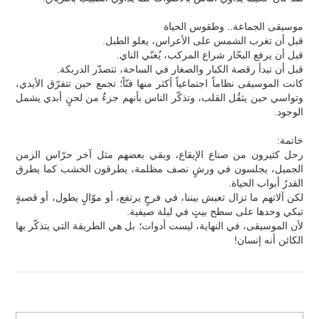
موسيقى الجماعة.. وطقوس الحياة
قبل أن تغرب الشمس على الأعراس، يعلو الطبل.
قبل أن يرفع البحّار شراع المركب، يُغنّي الناي.
قبل أن تبدأ رقصة الكبار والصغار في الساحة، تتصدّر الدربكة.
كانت الموسيقى نظاماً اجتماعياً أكثر منها فنّاً؛ تجمع حين تتفرّق الأيدي،
وتواسي حين يثقُل القلب، وتذكّر الناس بأنهم جزءٌ من لحنٍ أبدي يشمل
الوجود.
خاتمة:
رحل كثيرون من صناع الإيقاع، وبقي بعضهم مثل آخر حرّاس الزمن
الجميل، يجلسون في ورشٍ نصف مظلمة، يطرقون الخشب كما يطرق
القدرُ أبواب الحياة.
لكن آلاتهم ما تزال تعيش بيننا، في فرحٍ يرتفع، أو موّالٍ يطول، أو قصبةٍ
تبكي وحدها على سطح بيتٍ في ليلة صيفية.
لأن الموسيقى، في النهاية، ليست أدوات؛ بل هي الطريقة التي يتذكّر بها
الكائن أنه إنسان!