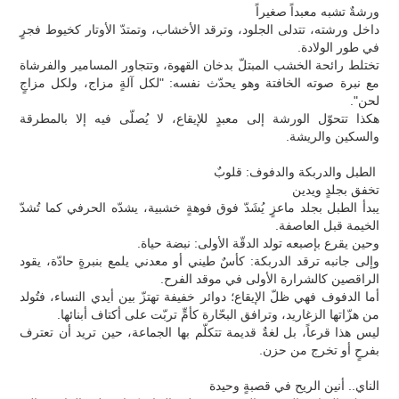
ورشةٌ تشبه معبداً صغيراً
داخل ورشته، تتدلى الجلود، وترقد الأخشاب، وتمتدّ الأوتار كخيوط فجرٍ
في طور الولادة.
تختلط رائحة الخشب المبتلّ بدخان القهوة، وتتجاور المسامير والفرشاة
مع نبرة صوته الخافتة وهو يحدّث نفسه: "لكل آلةٍ مزاج، ولكل مزاجٍ
لحن".
هكذا تتحوّل الورشة إلى معبدٍ للإيقاع، لا يُصلّى فيه إلا بالمطرقة
والسكين والريشة.
الطبل والدربكة والدفوف: قلوبٌ
تخفق بجلدٍ ويدين
يبدأ الطبل بجلد ماعزٍ يُشَدّ فوق فوهةٍ خشبية، يشدّه الحرفي كما تُشدّ
الخيمة قبل العاصفة.
وحين يقرع بإصبعه تولد الدقّة الأولى: نبضة حياة.
وإلى جانبه ترقد الدربكة: كأسٌ طيني أو معدني يلمع بنبرةٍ حادّة، يقود
الراقصين كالشرارة الأولى في موقد الفرح.
أما الدفوف فهي ظلّ الإيقاع؛ دوائر خفيفة تهتزّ بين أيدي النساء، فتُولد
من هزّاتها الزغاريد، وترافق البحّارة كأمٍّ تربّت على أكتاف أبنائها.
ليس هذا قرعاً، بل لغةٌ قديمة تتكلّم بها الجماعة، حين تريد أن تعترف
بفرحٍ أو تخرج من حزن.
الناي.. أنين الريح في قصبةٍ وحيدة