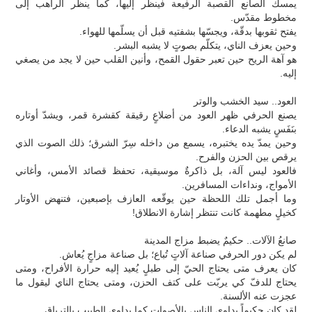
يمسك الصانع القصبة الرفيعة فينظر إليها، كما ينظر الراهب إلى
مخطوط مقدّس.
يفتح ثقوبها بدقّة، ويجسّها بشفتيه قبل أن يسلّمها للهواء.
وحين يعزف الناي، يتكلّم بصوتٍ لا يشبه البشر.
هو آهة الريح حين تعبر حقول القمح، وأنين القلب حين لا يجد من يصغي
إليه.
العود.. سيد الخشب والوتر
يصنع الحرفي ظهر العود من أضلاعٍ رقيقة كقشرة قمر، ويشدّ أوتاره
بنَفَسٍ يشبه الدعاء.
وحين يمدّ يده يختبره، يسمع من داخله سِرّ الشرق؛ ذلك الصوت الذي
يرقص بين الحزن والفرح.
فالعود ليس آلة، بل ذاكرةٌ موسيقية، تحفظ قصائد الأمس، وأغاني
الأمواج، ونداءات المسافرين.
وما أجمل تلك اللحظة حين يوقّعه العازف بإصبعين، فتنهض الأوتار
كخيلٍ مطهمة كانت تنتظر إشارة الانطلاق!
صانعُ الآلات.. حكيمٌ يضبط مزاج المدينة
لم يكن دور الحرفي صناعة آلاتٍ تُباع؛ بل صناعة مزاجٍ يُعاش.
كان يعرف متى يحتاج الحيّ إلى طبلٍ يُعيد إليه حرارة الأفراح، ومتى
يحتاج للدفّ كي يربّت على كتف الحزن، ومتى يحتاج الناي ليقول ما
عجزت عنه الألسنة.
لقد كان حكيماً يداوي الناس بالأصوات كما يداوي الطبيب بالترياق.