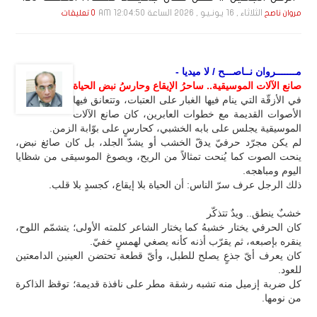
الثلاثاء , 16 يـونـيـو , 2026 الساعة 12:04:50 AM
مروان ناصح
0 تعليقات
مـــــــروان نــاصـــح / لا ميديا -
صانع الآلات الموسيقية.. ساحرُ الإيقاع وحارسُ نبض الحياة
في الأزقّة التي ينام فيها الغبار على العتبات، وتتعانق فيها
الأصوات القديمة مع خطوات العابرين، كان صانع الآلات
الموسيقية يجلس على بابه الخشبي، كحارسٍ على بوّابة الزمن.
لم يكن مجرّد حرفيّ يدقّ الخشب أو يشدّ الجلد، بل كان صائغ نبض،
ينحت الصوت كما يُنحت تمثالاً من الريح، ويصوغ الموسيقى من شظايا
اليوم ومباهجه.
ذلك الرجل عرف سرّ الناس: أن الحياة بلا إيقاع، كجسدٍ بلا قلب.
خشبٌ ينطق.. ويدٌ تتذكّر
كان الحرفي يختار خشبهُ كما يختار الشاعر كلمته الأولى؛ يتشمّم اللوح،
ينقره بإصبعه، ثم يقرّب أذنه كأنه يصغي لهمسٍ خفيّ.
كان يعرف أيّ جذعٍ يصلح للطبل، وأيّ قطعة تحتضن العينين الدامعتين
للعود.
كل ضربة إزميل منه تشبه رشقة مطر على نافذة قديمة؛ توقظ الذاكرة
من نومها.