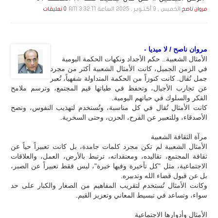
الخميس , 9 أكـتـوبـر , 2025 الساعة 3:32:11 AM
مروان ناصح
0 تعليقات
مروان ناصح / لا ميديا -
الأمثال الشعبية.. حكم الأجداد ونكهات الحكمة اليومية
في الزمن الجميل، كانت الأمثال الشعبية أكثر من مجرد
جمل تُقال. كانت كنوزاً من الحكمة المتداولة شفهياً، تُعبر
عن تجارب الأجيال، وتحفظ في طياتها قيم المجتمع، وترسم ملامح
الفكر والسلوك في حياتهم اليومية.
كانت الأمثال تُقال في كل مناسبة، وتُستخدم لتهذيب النفوس، ونصح
الأصدقاء، وللتعبير عن الفرح، الحزن، وحتى السخرية.
مرآة الثقافة الشعبية
الأمثال الشعبية لم تكن مجرد كلمات جامدة، بل كانت تعبيراً حياً عن
ثقافة المجتمع، تقاليده، ومعتقداته، ترتبط بالأرض، العمل، والعلاقات
الاجتماعية، مثل "كل تأخيرة وفيها خيرة"، ليس فقط تعبيراً عن الصبر،
بل عن قبول قضاء الله وتدبيره.
وكانت الأمثال تُستخدم لتقريب المفاهيم من الصغار والكبار على حد
سواء، وتساعد في تبسيط المعاني وتعزيز القيم.
الأمثال وأدوارها الاجتماعية