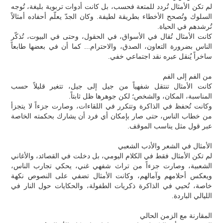
لم تكن الأمثال تُردد للمتعة فحسب، بل كانت أدوات تربوية بليغة، تُوجه
السلوك وتُصحح الأخطاء بطريقة لطيفة. وكان الجدّ يعلّم أحفاده أمثالاً
تُرشدهم في الحياة.
كانت الأمثال تُقال في الأسواق، في الحقول، وحتى في البيوت، تُذكّر
الناس بضرورة التعاون، الصدق، والاحترام... كما أن في بعضها طابعاً
ساخراً يُنقل عبره نقد اجتماعي خفي.
من الفم إلى الفم
كانت الأمثال تنتقل شفهياً من جيل إلى جيل، تتغير قليلاً حسب
المناسبة، المكان، والشخص؛ لكن جوهرها ظل ثابتاً.
وكانت تُحفظ في الذاكرة وتتكرر في اللقاءات، وصارت جزءاً لا يتجزأ
من خطاب الناس، حتى صار بإمكان أي فرد أن يشارك بحكمته الخاصة
عبر قول مثل يناسب الموقف.
الأمثال في الشعر والأدب الشعبي
لم تكن الأمثال فقط في الكلام اليومي، بل دخلت في القصائد، والأغاني
الشعبية، وصارت جزءاً من تراث شفهي غني، يحكي تجارب الناس،
ويعكس أحلامهم وآمالهم، وكانت الأمثال تضفي على النصوص نكهة
خاصة، تُحيي في الذاكرة ذكريات الطفولة، والحكايات حول النار في
الليالي الباردة.
المقارنة مع الزمن الحالي