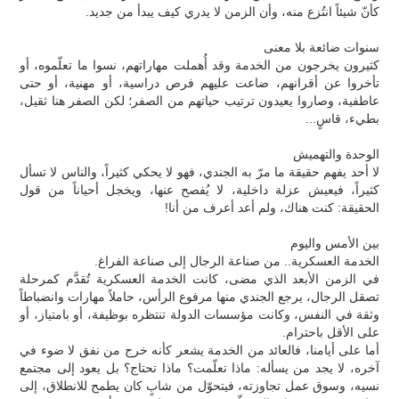
كأنّ شيئاً انتُزع منه، وأن الزمن لا يدري كيف يبدأ من جديد.
سنوات ضائعة بلا معنى
كثيرون يخرجون من الخدمة وقد أُهملت مهاراتهم، نسوا ما تعلّموه، أو
تأخروا عن أقرانهم، ضاعت عليهم فرص دراسية، أو مهنية، أو حتى
عاطفية، وصاروا يعيدون ترتيب حياتهم من الصفر؛ لكن الصفر هنا ثقيل،
بطيء، قاسٍ...
الوحدة والتهميش
لا أحد يفهم حقيقة ما مرّ به الجندي، فهو لا يحكي كثيراً، والناس لا تسأل
كثيراً، فيعيش عزلة داخلية، لا يُفصح عنها، ويخجل أحياناً من قول
الحقيقة: كنت هناك، ولم أعد أعرف من أنا!
بين الأمس واليوم
الخدمة العسكرية.. من صناعة الرجال إلى صناعة الفراغ.
في الزمن الأبعد الذي مضى، كانت الخدمة العسكرية تُقدَّم كمرحلة
تصقل الرجال، يرجع الجندي منها مرفوع الرأس، حاملاً مهارات وانضباطاً
وثقة في النفس، وكانت مؤسسات الدولة تنتظره بوظيفة، أو بامتياز، أو
على الأقل باحترام.
أما على أيامنا، فالعائد من الخدمة يشعر كأنه خرج من نفق لا ضوء في
آخره، لا يجد من يسأله: ماذا تعلّمت؟ ماذا تحتاج؟ بل يعود إلى مجتمع
نسيه، وسوق عمل تجاوزته، فيتحوّل من شابٍ كان يطمح للانطلاق، إلى