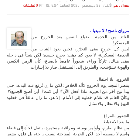
الأثنين , 22 ديـسـمـبـر , 2025 الساعة 12:18:24 AM
مروان ناصح
0 تعليقات
مروان ناصح / لا ميديا -
العائد من الخدمة.. ضياع النفس بعد الخروج من
المعسكر!
ليس كل خروجٍ يعني التحرّر، فحين يعود الشاب من
الخدمة العسكرية، لا يعود كما ذهب: يخرج جسده؛ لكن شيئاً في داخله
يبقى هناك، تاركاً وراءه شعوراً غامضاً بالضياع، كأن الزمن انكسر،
والهوية تشوّشت، والطريق إلى المستقبل صار بلا إشارات.
الخروج.. بلا احتفال
ينتظر المجند يوم الخروج كأنّه الخلاص؛ لكن ما إن تُرفع عنه البدلة، حتى
يبدأ نوع آخر من الحيرة: ماذا أفعل الآن؟! أين كنت؟! أين أصبح الجميع؟!
وكأنّ العالم قد تقدّم خطوة إلى الأمام، إلا هو، ما زال عالقاً في خطوة
التهيؤ والانتظار والامتثال.
الشعور بالفراغ..
ما بعد الانضباط
من نظام صارم، وأوامر يومية، ومراقبة مستمرة، ينتقل فجأة إلى فضاء
واسع لا يضبطه أحد؛ لكن الحرية المفاجئة ليست راحة، بل قلق، يشعر