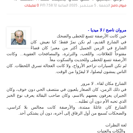
الجمعة , 5 سـبـتـمـبـر , 2025 الساعة 7:58:12 PM
مروان ناصح
0 تعليقات
مروان ناصح / لا ميديا -
حين كانت الأرصفة تتسع للخطى والضحك
في الشارع القديم، لم نكن نمرّ فقط؛ كنا نعيش. كان
الشارع في الزمن الجميل أكثر من معبر؛ كان فضاءً
مفتوحاً للعلاقات، واللعب، والثرثرة، والمصافحات العفوية... وكانت
الأرصفة تتسع للخطى وللحديث والسكوت معاً.
لم تكن السيارات تزاحم الأرواح، ولا كانت العجالة تسرق اللحظات. كان
الناس يمشون ليصلوا، لا ليفرّوا من الوقت.
الشارع مكان لقاء.. لا مرور
في ذلك الزمن، كان الصغار يلعبون في منتصف الحي دون خوف، وكان
الجيران يعرفون بعضهم بالاسم، وكان صاحب البقالة يعرف نوع الخبز
الذي تحبه الأم دون أن تطلبه...
الشارع كان عائلةً ممتدة، والأرصفة كانت مجالس بلا كراسي،
والضحكات تُسمع من أول الزقاق إلى آخره، دون أن يشتكي أحد.
لغة النظرات
والنِّكات والعتبات