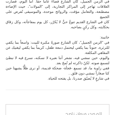
في الزمن الجميل، كان الشارع فضاءً عاماً حقاً. أما اليوم، فصارت
العلاقات تهاجر إلى المراكز التجارية، إلى "المولات"، حيث الإضاءة
مصطنعة، والتعامل مؤقت، والروائح موحدة، والموسيقى تُفرض على
الجميع.
كان في الشارع القديم تنوعٌ حيٌّ لا يُكرّر، كل يوم بمفاجآته، وكل زقاق
بحكايته، وكل ركنٍ بصاحبه.
خاتمة:
في "الزمن الجميل"، كان الشارع صورةً مكبرة للبيت: واسعاً بما يكفي
للثرثرة، حنوناً بما يكفي ليحتمل دمعة طفل، كريماً بما يكفي ليغنيك عن
المقاهي المكلفة.
واليوم، حين نمشي فيه، نشعر أننا نعبره لا نسكنه، نسرع فيه لا نبطئ
لنسمع صوته. لكنّ ذاكرته لم تُمحَ بعد.
ففي زاوية ما، قد نسمع -فجأة- ضحكة قديمة، أو نرى ظلًّاً يشبهنا حين
كنا صغاراً نمشي دون قلق...
في شارعٍ لا يُضيّق صدرنا، بل يفتحه للحياة.
المصدر
مروان ناصح