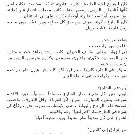
كان للشارع لغته الخاصة: نظرات عابرة، تحيّات مقتضبة، نِكات تُقال
كأنها فُتات الود اليومي، وبعض العتبات كانت محطات انتظار غير مُعلنة،
لبوحٍ سريع، أو نصيحة عابرة، أو طلب كوب شاي دون استئذان...
كان للشارع ذاكرة، يعرف من يمرّ كل صباح، ومن تغيّب دون سبب،
ومن عاد بعد غياب طويل.
مقاعد من حجر..
وقلوب من تراب طيب
في الزوايا، وعلى أطراف الجدران، كانت توجد مقاعد حجرية يجلس
عليها المسنون، يحكون، يراقبون، يبتسمون، وكأنهم يحرسون الزمن من
أن يتسرب خلسة.
لم يكن في الشارع كاميرات مراقبة؛ لكن كانت فيه عيون حانية، وأحلام
متواضعة، وكرامة تمشي منتعلة الغبار.
أين ذهب الشارع؟!
اليوم، تغير كل شيء. صار الشارع مسطحاً إسمنتياً، تعبره الأقدام
بسرعة، وتعبره السيارات أسرع. كثُرَ الغرباء، وقلّ التعارف، واختفت
الملامح خلف الزجاج والهواتف، حتى الابتسامات صارت حذرة، وكأنّ كل
شيء في الخارج صار "افتراضياً"؛ رغم واقعيته.
الشارع الذي كان صديقاً صار محايداً، وربما مخيفاً أحياناً.
من الزقاق إلى "المول"