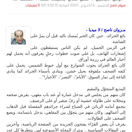
الخميس , 9 أكـتـوبـر , 2025 الساعة 3:32:15 AM
مروان ناصح
0 تعليقات
مـروان ناصح / لا ميديا -
بائع الجرائد.. حين كان الخبر يُمسك باليد قبل أن يمرّ على
الشاشة
في الزمن الجميل، لم يكن الناس يستيقظون على
إشعارات الهاتف، بل على صوت خطوات رجلٍ يعرفون أنه يحمل لهم
أخبار العالم في رزمة أوراق.
كان بائع الجرائد يجوب الشوارع مع أول خيوط الشمس، يحمل على
كتفه الصحف ملفوفة بحبل خشن، وينادي بأسماء الجرائد كما ينادي
الباعة إلى ثمار السوق: "الأيام"، "النصر"، "الأخبار!"...
المذيع المتجوّل والمقيم
كان منهم من يجلس في مدخل عمارة أو عند باب مقهى، يفرش صحفه
ومجلاته على طاولة خشبية أو رفّ صغير أو على الرصيف.
يتجمع أمامه الزبائن في الصباح لشراء جرائدهم المفضلة قبل الذهاب
إلى أعمالهم، وكان منهم من يتجوّل بين المقاهي، يدخل بابتسامة، ويضع
الصحف على الطاولات.
يعرف أن بعض القرّاء يفتحون الجريدة من الصفحة الرياضية، وآخرين
من المقالات السياسية... ويترك المجلة الأسبوعية لمن ينتظرها كل عدد