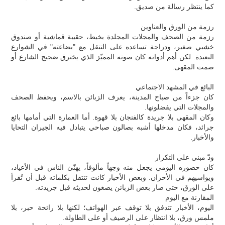
كما ينتظر رسالة من صديق.
رزمة من الورق والعناوين
رزمة من الصحف والمجلات المجلدة بخيط، حقيبة قماشية أو صندوق
خشبي صغير، ودراجة تساعده على التنقل مع "بضاعته" في الشوارع
البعيدة. لكن أهم أدواته كان صوته المميّز الذي يخترق ضجيج الشارع أو
صمت المقهى.
البائع في المشهد الاجتماعي
كان جزءاً من صباح المدينة، يعرف الزبائن بالاسم، ويحفظ الصحف
والمجلات التي يفضلونها.
وكان المقهى بلا جريدة كالفنجان بلا قهوة. أما العمارة التي أمامها بائع
جرائد، فكان مدخلها أشبه بصالون صباحي يتبادل فيه الجيران التحايا
والأخبار.
ودّ مبني على التكرار
كان حضوره اليومي يجعل منه وجهاً مألوفاً، يهنّئ الناس في الأعياد،
ويواسيهم في الأحزان. وبعض الأخبار كانت تنتقل بكلماته قبل أن تُقرأ
على الورق، حتى صار بعض الزبائن يصغون لحديثه قبل جريدته.
المقارنة مع اليوم
اليوم، الأخبار تتدفق بلا توقف عبر الهواتف؛ لكنها بلا رائحة حبر، بلا
ملمس ورق، بلا انتظار على الرصيف أو على الطاولة.