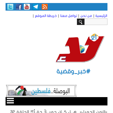
|
|
|
|
الرئيسية
من نحن
تواصل معنا
خريطة الموقع
#خبر_وقضية
«الزمن الجميل».. هـــل كـــان جميـــلاً حقــاً؟! الحلقة ٣٢