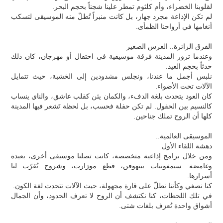
لقلوبنا الخضراء، وأم كلثوم تمطر علينا شجناً بحجم البحر.
لم تكن الإذاعة مجرد جهاز، بل كانت منبراً تُطلّ منه الموسيقى لتسكب
أنغامها في أرواحنا الظمأى.
الفرق الزائرة.. العرس الصغير
وعندما تزور المدينة فرقة موسيقية في احتفال أو مهرجان، كان ذلك
حدثاً بحجم العيد.
نلبس أجمل ما عندنا، ونجلس مشدودين إلى الخشبة، حيث تتمايل
الآلات تحت الأضواء.
كان العود يتحدث بلغة الدفء، والكمان يئن كقلب عاشق، والناي ينساب
كالنسيم بين الحقول. لم تكن حفلة فحسب، بل لحظة تَشعر فيها المدينة
كلها أن الروح تملك جناحين.
الموسيقى العالمية..
دهشة اللقاء الأول
ومن خلال برامج إذاعية متخصصة، كانت تصلنا موسيقى أخرى، بعيدة
وغامضة: سيمفونيات بيتهوفن، قطع موزارت، وشروح تُقرّب لنا
أسرارها.
كنا نصغي وكأننا نطلّ على قارة مجهولة، حيث الآلات تتحدث لغة الكون.
في تلك اللحظات، كنا نكتشف أن الروح لا تعرف الحدود، وأن الجمال
أشواق واحدة تُعزف بلغات شتى.