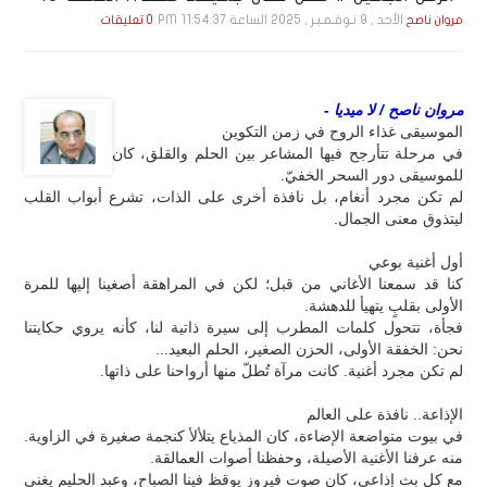
الأحد , 9 نـوفـمـبـر , 2025 الساعة 11:54:37 PM
مروان ناصح
0 تعليقات
مروان ناصح / لا ميديا -
الموسيقى غذاء الروح في زمن التكوين
في مرحلة تتأرجح فيها المشاعر بين الحلم والقلق، كان
للموسيقى دور السحر الخفيّ.
لم تكن مجرد أنغام، بل نافذة أخرى على الذات، تشرع أبواب القلب
ليتذوق معنى الجمال.
أول أغنية بوعي
كنا قد سمعنا الأغاني من قبل؛ لكن في المراهقة أصغينا إليها للمرة
الأولى بقلبٍ يتهيأ للدهشة.
فجأة، تتحول كلمات المطرب إلى سيرة ذاتية لنا، كأنه يروي حكايتنا
نحن: الخفقة الأولى، الحزن الصغير، الحلم البعيد...
لم تكن مجرد أغنية. كانت مرآة تُطلّ منها أرواحنا على ذاتها.
الإذاعة.. نافذة على العالم
في بيوت متواضعة الإضاءة، كان المذياع يتلألأ كنجمة صغيرة في الزاوية.
منه عرفنا الأغنية الأصيلة، وحفظنا أصوات العمالقة.
مع كل بث إذاعي، كان صوت فيروز يوقظ فينا الصباح، وعبد الحليم يغني