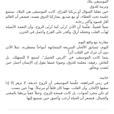
الموسيقى ملاذ
وتربية للذوق
حين يثقلنا السؤال أو يربكنا الفراغ، كانت الموسيقى هي الملاذ. نستمع
خلسة تحت الغطاء، أو مع صديق يشاركنا الذوق نفسه، فنشعر أن العالم
أقل قسوة وأكثر رحابة.
شيئاً فشيئاً، تعلّمنا أن الأذن تُربّى كما تُربّى الروح، وأن النغمة الأصيلة
تُهذّب القلب وتجعله أرقّ، وأقدر على الفرح وأجمل في الحزن.
مقارنة مع واقع اليوم
اليوم، تتسابق الألحان السريعة المتشابهة أمواجاً مضطربة، تملأ الأذن
دون أن تترك في القلب أثراً.
بينما كانت الموسيقى في "الزمن الجميل"، تُسمع لا لتُستهلك، بل
لتُعاش: رفيقة، معلمة للذوق، وصوتا عميقا يقول إن الإنسان أجمل حين
يُنصت ويحلّق.
خاتمة:
في زمن المراهقة، علّمتنا الموسيقى أن الروح حديقة، لا تزهر إلا إذا
سقتها الألحان. وأن القلب، مهما كان قلقاً أو مرتبكاً، يهدأ حين ينصت.
لم تكن مجرد أصوات، بل كانت فسحة للروح، وحبلاً خفياً يربطنا بالمعنى
والجمال، فنشعر أن الحياة أرحب وأعمق حين نستمع إليها.