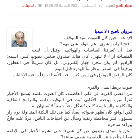
السبت , 30 أغـسـطـس , 2025 الساعة 12:36:20 AM
مروان ناصح
0 تعليقات
مروان ناصح / لا ميديا -
الإذاعة.. حين كان الصوت سيد الموقف
"افتح الراديو شوي.. عم يقولوا شي مهم!".
قبل أن تُغرقنا الشاشات والهواتف، وقبل أن تُنبت
المنصاتُ آراءَ لا تنتهي، كان هناك صندوق صغير، بصوتٍ كبير، اسمه:
الراديو. لم يكن مجرد جهاز إلكتروني، بل كان شريكاً في الفطور،
ورفيقاً في السفر، وحارساً للهدوء قبل النوم...
كان الرفيق الموثوق في زمن كثرت فيه الأسئلة، وقلّت فيه الإجابات.
صوت يربط المدن والقرى
من أقصى القرية إلى قلب العاصمة، كان الصوت نفسه يُسمع: الأخبار
تُقرأ بنبرة موحدة، الأغاني تُبث في التوقيت ذاته، والبرامج الثقافية
والفكاهية والسياسية كانت تُشكّل وعياً جمعياً لا يُستهان به.
لكن الواقع كان يُظهر فجواته أيضاً، كما في تلك النكتة المتداولة يوم زار
مسؤول كبير محافظة ريفية وسأل عن احتياجات الناس، فردّ عليه فلاحٌ
ببراءة ساخرة:
"نحن يا سيدي بعيدون عن كل شيء؛ حتى نشرة الأخبار في الإذاعة
تصلنا متأخرة عن العاصمة بنصف ساعة!".