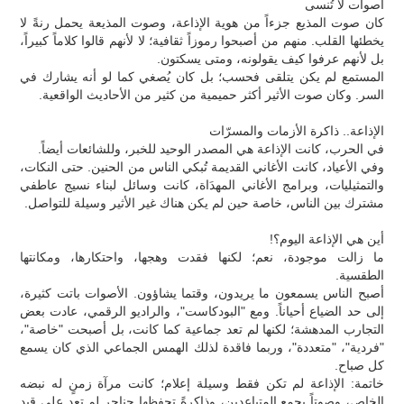
أصوات لا تُنسى
كان صوت المذيع جزءاً من هوية الإذاعة، وصوت المذيعة يحمل رنةً لا
يخطئها القلب. منهم من أصبحوا رموزاً ثقافية؛ لا لأنهم قالوا كلاماً كبيراً،
بل لأنهم عرفوا كيف يقولونه، ومتى يسكتون.
المستمع لم يكن يتلقى فحسب؛ بل كان يُصغي كما لو أنه يشارك في
السر. وكان صوت الأثير أكثر حميمية من كثير من الأحاديث الواقعية.
الإذاعة.. ذاكرة الأزمات والمسرّات
في الحرب، كانت الإذاعة هي المصدر الوحيد للخبر، وللشائعات أيضاً.
وفي الأعياد، كانت الأغاني القديمة تُبكي الناس من الحنين. حتى النكات،
والتمثيليات، وبرامج الأغاني المهدَاة، كانت وسائل لبناء نسيج عاطفي
مشترك بين الناس، خاصة حين لم يكن هناك غير الأثير وسيلة للتواصل.
أين هي الإذاعة اليوم؟!
ما زالت موجودة، نعم؛ لكنها فقدت وهجها، واحتكارها، ومكانتها
الطقسية.
أصبح الناس يسمعون ما يريدون، وقتما يشاؤون. الأصوات باتت كثيرة،
إلى حد الضياع أحياناً. ومع "البودكاست"، والراديو الرقمي، عادت بعض
التجارب المدهشة؛ لكنها لم تعد جماعية كما كانت، بل أصبحت "خاصة"،
"فردية"، "متعددة"، وربما فاقدة لذلك الهمس الجماعي الذي كان يسمع
كل صباح.
خاتمة: الإذاعة لم تكن فقط وسيلة إعلام؛ كانت مرآة زمنٍ له نبضه
الخاص، وصوتاً يجمع المتباعدين، وذاكرةً تحفظها حناجر لم تعد على قيد