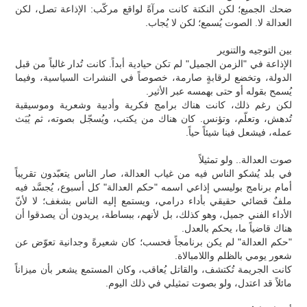
ضحك الجميع؛ لكن النكتة كانت مرآةً لواقع مركّب: الإذاعة تصل، لكن
العدالة لا. الصوت يُسمع؛ لكن لا يُجاب.
بين التوجيه والتنوير
الإذاعة في "الزمن الجميل" لم تكن حيادية أبداً. كانت تُدار غالباً من قبل
الدولة، وتخضع لرقابةٍ صارمة، خصوصاً في النشرات السياسية، وفيما
يُسمح بقوله أو حتى بهمسه عبر الأثير.
لكن رغم ذلك، كانت هناك برامج فكرية وأدبية وشعرية وموسيقية
تُدهش، وتعلّم، وتؤنس. كان هناك من يكتب، ويُسجّل بصوته، ثم يُبَث
عمله، فيشعل فينا شيئاً حياً.
صوت العدالة.. ولو تمثيلاً
في بلد يُشكو الناس فيه من غياب العدالة، صار الناس يتعبّدون تقريباً
أمام برنامج بوليسي إذاعي اسمه "حكم العدالة" كل أسبوع، يُجسَّد فيه
ملفٌ قضائي حقيقي بأداء درامي، ويستمع إليه الناس بشغف؛ لا لأنّ
الأداء الفني جميل، وهو كذلك، بل لأنهم، ببساطة، يريدون أن يصدقوا أن
هناك قاضياً ما، يحكم بالعدل.
"حكم العدالة" لم يكن برنامجاً فحسب؛ كان شعيرةً وجدانية تعوّض عن
شعور يومي بالظلم واللامبالاة.
كانت الجريمة تُكتشف، والقاتل يُعاقب، وكان المستمع يشعر بأن ميزاناً
مائلاً قد اعتدل، ولو بصوت تمثيلي في ذلك اليوم.