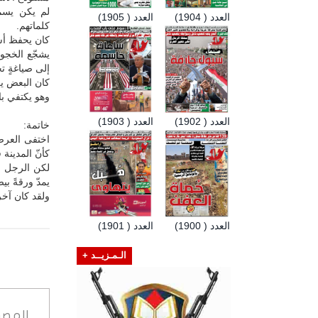
لم يكن يسم
العدد ( 1904)
العدد ( 1905)
كلماتهم.
كان يحفظ أس
يشجّع الخجو
إلى صياغةٍ ت
كان البعض يعو
وهو يكتفي ب
العدد ( 1902)
العدد ( 1903)
خاتمة:
اختفى العرضح
كأنّ المدينة
لكن الرجل ا
يمدّ ورقةً بي
ولقد كان آخر 
العدد ( 1900)
العدد ( 1901)
الـمـزيــد +
المصد