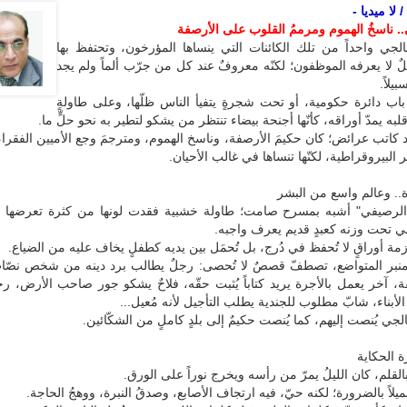
لا ميديا -
 ناسخُ الهموم ومرممُ القلوب على الأرصفة
لجي واحداً من تلك الكائنات التي ينساها المؤرخون، وتحتفظ بها
ٌ لا يعرفه الموظفون؛ لكنّه معروفٌ عند كل من جرّب ألماً ولم يجد
يلاً.
ب دائرة حكومية، أو تحت شجرةٍ يتفيأ الناس ظلّها، وعلى طاولةٍ
به يمدّ أوراقه، كأنّها أجنحة بيضاء تنتظر من يشكو لتطير به نحو حلٍّ ما.
 كاتب عرائض؛ كان حكيمَ الأرصفة، وناسخ الهموم، ومترجمَ وجع الأميين الفقراء 
ر البيروقراطية، لكنّها تنساها في غالب الأحيان.
.. وعالم واسع من البشر
 الرصيفي" أشبه بمسرح صامت؛ طاولة خشبية فقدت لونها من كثرة تعرضها
ي تحت وزنه كعبدٍ قديم يعرف واجبه.
مة أوراقٍ لا تُحفظ في دُرج، بل تُحمَل بين يديه كطفلٍ يخاف عليه من الضياع.
لمنبر المتواضع، تصطفّ قصصٌ لا تُحصى: رجلٌ يطالب برد دينه من شخص نصّاب
ة، آخر يعمل بالأجرة يريد كتاباً يُثبت حقّه، فلاحٌ يشكو جور صاحب الأرض، 
أبناء، شابّ مطلوب للجندية يطلب التأجيل لأنه مُعيل...
جي يُنصت إليهم، كما يُنصت حكيمٌ إلى بلدٍ كاملٍ من الشكّائين.
ة الحكاية
قلم، كان الليلُ يمرّ من رأسه ويخرج نوراً على الورق.
لاً بالضرورة؛ لكنه حيّ، فيه ارتجاف الأصابع، وصدقُ النبرة، ووهجُ الحاجة.