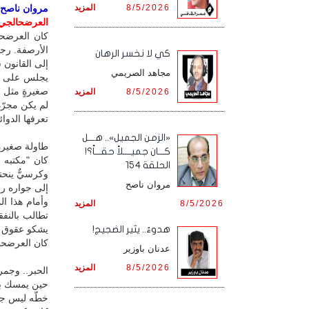
8/5/2026
المزيد
مروان ناصح / 
العرضحالجي..
كان العرضحا
الأرصفة. رجل
كي لا نخسر الرهان
إلى القانون سب
مجاهد الصريمي
يجلس على با
صغيرةٍ مثل قل
8/5/2026
المزيد
لم يكن مجرّد
تعرفها الدوائ
«الزمن الجميل».. هـــل
طاولة صغيرة
كـــان جميــــلاً حقـــاً؟!
كان "مكتبه
الحلقة 154
وكرسيٌّ ينحن
مروان ناصح
إلى جواره رز
وأمام هذا ا
8/5/2026
المزيد
تطالب بالنفق
يشكو عقوق ال
هدوءٌ.. يثير الضجيج!
كان العرضحال
عدنان باوزير
8/5/2026
المزيد
الحبر.. وجمر
حين يمسك بال
خطّه ليس جمي