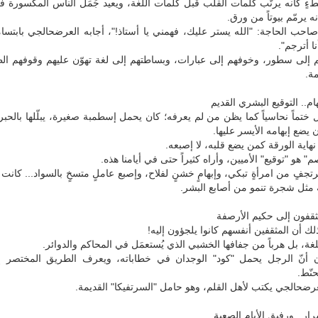
ءٍ كأنه يرتّب كلمات القلب قبل كلمات اللغة، ويعيد جُمَل الناس المكسورة 
 يرمّم بيوتاً من ورق.
صاحب الحاجة: "الله يستر عليك، فهمني يا أستاذ!"، أجابه العرضحالجي بابتسامة
أنا أترجم".
هم إلى سطور، وخوفهم إلى عبارات، وبساطتهم إلى لغة تهوّن عليهم وقوفهم ال
ة.
م.. التوقيع البشري القديم
ختماً نحاسياً كما يظن من لم يعرفه؛ كان يحمل إسطمبة صغيرة، يبلّلها بالحب
 يضع إبهامه الأيسر عليها.
هاية الورقة كمن يضع قلبه، لا إصبعه.
م" هو "توقيع" الأميين، وأراه كثيراً حتى في أيامنا هذه.
رتجفٍ من امرأةٍ تبكي، وإبهامٍ خشنٍ لفلاح، وإصبع عاملٍ متسخٍ بالسواد... كانت 
 مثل شجرة تنمو من أصابع البشر.
ثقفون إلى حكيم الأرصفة
ك أن المثقفين أنفسهم كانوا يلجؤون إليه!
لغة، بل هرباً من جفافها الخشبي الذي يُستعمَل في المحاكم والدوائر.
ن أنّ الرجل يحمل "كود" الوجدان في خطاباته، ويعرف الطريق المختصر 
نّط.
رضحالجي يكتب لأهل القلم، وهو حامل "السرتفيكا" القديمة.
ار.. ورفيق الأيام الصعبة