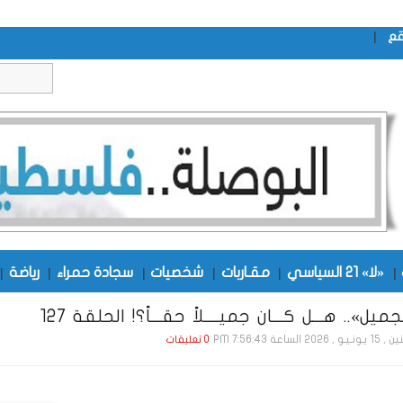
|
قع
|
«لا» 21 السياسي
|
مقـاربات
|
شخصيات
|
سجادة حمراء
|
رياضة
|
ميل».. هـــل كـــان جميــــلاً حقـــاً؟! الحلقة 127
و , 2026 الساعة 7:56:43 PM
0 تعليقات