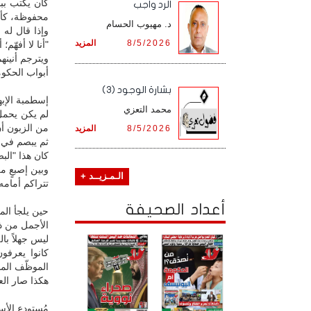
كان يكتب ببط
الرد واجب
محفوظة، كأنه
د. مهيوب الحسام
وإذا قال له 
8/5/2026
المزيد
"أنا لا أفهّم؛ 
ويترجم أنين
أبواب الحكوم
بشارة الوجود (3)
إسطمبة الإبها
محمد التعزي
لم يكن يحمل 
من الزبون أن
8/5/2026
المزيد
ثم يبصم في ن
كان هذا "البص
وبين إصبعٍ م
الـمـزيــد +
تتراكم أمامه
أعداد الصحيفة
حين يلجأ الم
الأجمل من ذل
ليس جهلاً بال
كانوا يعرفو
الموظّف المح
هكذا صار الع
مُستودع الأسر