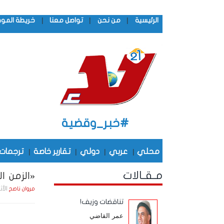
|
|
|
الرئيسية
من نحن
تواصل معنا
خريطة المو
#خبر_وقضية
محلي
|
عربي
|
دولي
|
تقارير خاصة
|
ترجمات
مـقـالات
«الزمن الج
الأثنين , 15 يـونـيـ
مروان ناصح
تناقضات وزيف!
عمر القاضي