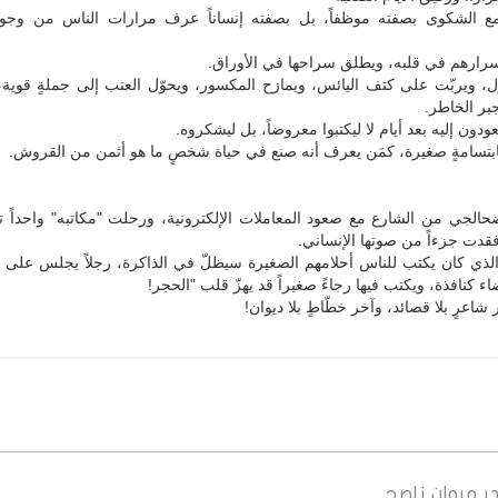
ع الشكوى بصفته موظفاً، بل بصفته إنساناً عرف مرارات الناس من وجو
رارهم في قلبه، ويطلق سراحها في الأوراق.
ل، ويربّت على كتف اليائس، ويمازح المكسور، ويحوّل العتب إلى جملةٍ قوية
جبر الخاطر.
دون إليه بعد أيام لا ليكتبوا معروضاً، بل ليشكروه.
ابتسامةٍ صغيرة، كمَن يعرف أنه صنع في حياة شخصٍ ما هو أثمن من القروش.
الجي من الشارع مع صعود المعاملات الإلكترونية، ورحلت "مكاتبه" واحداً تل
 فقدت جزءاً من صوتها الإنساني.
لذي كان يكتب للناس أحلامهم الصغيرة سيظلّ في الذاكرة، رجلاً يجلس على 
ضاء كنافذة، ويكتب فيها رجاءً صغيراً قد يهزّ قلب "الحجر!
شاعرٍ بلا قصائد، وآخر خطّاطٍ بلا ديوان!
ر
مروان ناصح