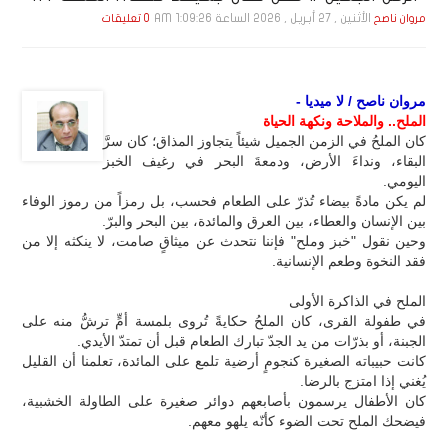
الأثنين , 27 أبـريـل , 2026 الساعة 1:09:26 AM
مروان ناصح
0 تعليقات
مروان ناصح / لا ميديا -
الملح.. والملاحة ونكهة الحياة
كان الملحُ في الزمن الجميل شيئاً يتجاوز المذاق؛ كان سرَّ
البقاء، ونداءَ الأرض، ودمعةَ البحر في رغيف الخبز
اليومي.
لم يكن مادةً بيضاء تُذرّ على الطعام فحسب، بل رمزاً من رموز الوفاء
بين الإنسان والعطاء، بين العرق والمائدة، بين البحر والبرّ.
وحين نقول "خبز وملح" فإننا نتحدث عن ميثاقٍ صامت، لا ينكثه إلا من
فقد النخوة وطعم الإنسانية.
الملح في الذاكرة الأولى
في طفولة القرى، كان الملحُ حكايةً تُروى بلمسة أمٍّ ترشُّ منه على
الجبنة، أو بذرّات من يد الجدّ تبارك الطعام قبل أن تمتدّ الأيدي.
كانت حبيباته الصغيرة كنجومٍ أرضية تلمع على المائدة، تعلمنا أن القليل
يُغني إذا امتزج بالرضا.
كان الأطفال يرسمون بأصابعهم دوائر صغيرة على الطاولة الخشبية،
فيضحك الملح تحت الضوء كأنّه يلهو معهم.