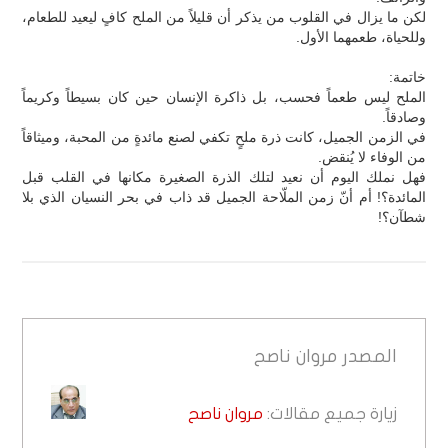
لكن ما يزال في القلوب من يذكر أن قليلاً من الملح كافٍ ليعيد للطعام،
وللحياة، طعمهما الأول.
خاتمة:
الملح ليس طعماً فحسب، بل ذاكرة الإنسان حين كان بسيطاً وكريماً
وصادقاً.
في الزمن الجميل، كانت ذرة ملحٍ تكفي لصنع مائدةٍ من المحبة، وميثاقاً
من الوفاء لا يُنقض.
فهل نملك اليوم أن نعيد لتلك الذرة الصغيرة مكانها في القلب قبل
المائدة؟! أم أنّ زمن الملّاحة الجميل قد ذاب في بحر النسيان الذي بلا
شطآن؟!
المصدر
مروان ناصح
زيارة جميع مقالات:
مروان ناصح