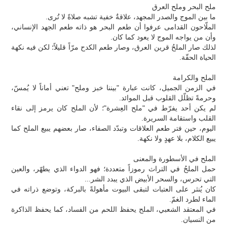
ملح البحر وملح العرق
ما بين الموج والصدر المجهد، علاقةٌ خفية تشبه صلاةً لا تُرى.
الملّاحون القدامى عرفوا أن طعم البحر هو ذاته طعم الجهد الإنساني،
وأن من يواجه الموج لا يعود كما كان.
لذلك صار الملحُ قرين العرق، وصار طعم الكدح مرّاً قليلاً؛ لكن فيه نكهة
الحياة الحقّة.
الملح والكرامة
في الزمن الجميل، كانت عبارة "بيننا خبز وملح" تعني أماناً لا يُمسّ،
وحرمةً تظلّل القلوب قبل الموائد.
لم يكن أحد يفرّط في "ملح العِشرة"؛ لأن الملح كان يرمز إلى نقاء
القلب واستقامة السريرة.
اليوم، حين فتر طعم العلاقات وتبدّد الصفاء، صار بعضهم يبيع الملح كما
يبيع الكلام، بلا عهدٍ ولا نكهة.
الملح في الأسطورة والمعنى
حمل الملحُ في التراث رموزاً متعددة؛ فهو الدواء الذي يطهّر، والعين
التي تحرس، والسحر الأبيض الذي يبدد الشر...
كان يُنثر على العتبات لتبقى البيوت مأهولةً بالبركة، وتوضع ذراته في
الماء لطرد الغمّ.
في المعتقد الشعبي، الملح يحفظ اللحم من الفساد، كما يحفظ الذاكرة
من النسيان.