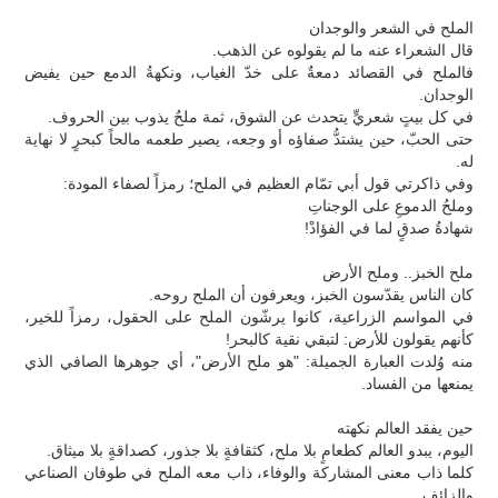
الملح في الشعر والوجدان
قال الشعراء عنه ما لم يقولوه عن الذهب.
فالملح في القصائد دمعةٌ على خدّ الغياب، ونكهةُ الدمع حين يفيض
الوجدان.
في كل بيتٍ شعريٍّ يتحدث عن الشوق، ثمة ملحٌ يذوب بين الحروف.
حتى الحبّ، حين يشتدُّ صفاؤه أو وجعه، يصير طعمه مالحاً كبحرٍ لا نهاية
له.
وفي ذاكرتي قول أبي تمّام العظيم في الملح؛ رمزاً لصفاء المودة:
وملحُ الدموعِ على الوجناتِ
شهادةُ صدقٍ لما في الفؤادْ!
ملح الخبز.. وملح الأرض
كان الناس يقدّسون الخبز، ويعرفون أن الملح روحه.
في المواسم الزراعية، كانوا يرشّون الملح على الحقول، رمزاً للخير،
كأنهم يقولون للأرض: لتبقي نقية كالبحر!
منه وُلدت العبارة الجميلة: "هو ملح الأرض"، أي جوهرها الصافي الذي
يمنعها من الفساد.
حين يفقد العالم نكهته
اليوم، يبدو العالم كطعامٍ بلا ملح، كثقافةٍ بلا جذور، كصداقةٍ بلا ميثاق.
كلما ذاب معنى المشاركة والوفاء، ذاب معه الملح في طوفان الصناعي
والزائف.