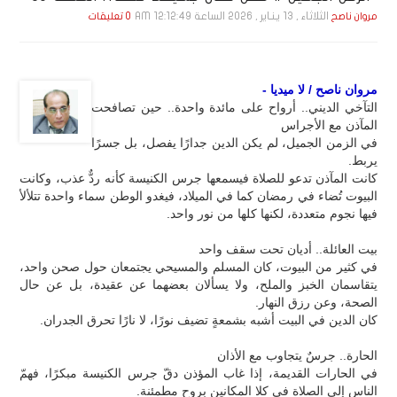
الثلاثاء , 13 يـنـاير , 2026 الساعة 12:12:49 AM
مروان ناصح
0 تعليقات
مروان ناصح / لا ميديا -
التآخي الديني.. أرواح على مائدة واحدة.. حين تصافحت
المآذن مع الأجراس
في الزمن الجميل، لم يكن الدين جدارًا يفصل، بل جسرًا
يربط.
كانت المآذن تدعو للصلاة فيسمعها جرس الكنيسة كأنه ردٌّ عذب، وكانت
البيوت تُضاء في رمضان كما في الميلاد، فيغدو الوطن سماء واحدة تتلألأ
فيها نجوم متعددة، لكنها كلها من نور واحد.
بيت العائلة.. أديان تحت سقف واحد
في كثير من البيوت، كان المسلم والمسيحي يجتمعان حول صحن واحد،
يتقاسمان الخبز والملح، ولا يسألان بعضهما عن عقيدة، بل عن حال
الصحة، وعن رزق النهار.
كان الدين في البيت أشبه بشمعةٍ تضيف نورًا، لا نارًا تحرق الجدران.
الحارة.. جرسٌ يتجاوب مع الأذان
في الحارات القديمة، إذا غاب المؤذن دقّ جرس الكنيسة مبكرًا، فهمّ
الناس إلى الصلاة في كلا المكانين بروح مطمئنة.