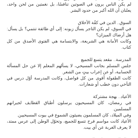
لم يكن الناس يرون في الصوتين تنافسًا، بل نغمتين من لحن واحد،
يعلنان أن الله أكبر من حدود البشر.
السوق.. الدين في كفّة الأخلاق
في السوق، لم يكن التاجر يسأل زبونه: إلى أي طائفة تنتمي؟ بل يسأل:
هل أرضاك الميزان؟
وكانت الأمانة هي الشريعة، والابتسامة هي الفتوى الأصدق من كل
كتاب.
المدرسة.. مقعد يتسع للجميع
جلس المسلم بجانب المسيحي، لا يسألهم المعلم إلا عن حل المسألة
الحسابية، أو عن إعراب بيتٍ من الشعر.
كانت الطفولة أقوى من كل فواصل، وكانت المدرسة أوّل درس في
التآخي دون خطب أو شعارات.
الأعياد.. بهجة مشتركة
في رمضان، كان المسيحيون يرسلون أطباق القطايف لجيرانهم
المسلمين.
وفي الميلاد، كان المسلمون يضيئون الشموع في بيوت المسيحيين.
الأعياد كانت مواسم فرح تتسع للجميع، وتحوّل الوطن إلى عرس ممتد،
لا يعرف الغربة عن أي بيت.