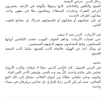
رجال الدين.. حراس المحبة
الشيخ والكاهن والحاخام، كانوا وجوهًا مألوفة في الأزقة، يحضرون
أعراس الفقراء وجنازات البسطاء، ويجلسون معًا في مقهى واحد،
يتبادلون أطراف الحديث.
لم تكن عمائمهم أو صلبانهم أو قلنسواتهم جدرانًا، بل مفاتيح لقلوب
الناس.
في الأزمات.. الدين سند لا سيف
حين اشتدّت الأزمات، وداهم الخوف البيوت، فتحت الكنائس أبوابها
للمسلمين، وفتح المسلمون بيوتهم لإخوتهم المسيحيين.
لم يسأل أحد عن الهويّة، فالنجاة كانت للجميع، مثلما كانت المحنة
للجميع.
خاتمة
في الزمن الجميل، كان التآخي الديني حياةً لا شعارًا، وكانت الأرواح
تجلس على مائدة واحدة، كلٌّ يمد يده بالخبز، ويُسقي الآخر كأس الماء.
واليوم، ونحن نتلمّس خطانا بين أمواج الخلاف، نشتاق إلى ذلك النبع
الصافي، حيث لم يكن الدين رايةً للتنازع، بل جناحين يرفرفان في سماء
واحدة.