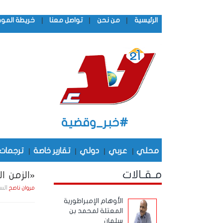
|
|
|
الرئيسية
من نحن
تواصل معنا
خريطة المو
#خبر_وقضية
محلي
|
عربي
|
دولي
|
تقارير خاصة
|
ترجمات
مـقـالات
«الزمن الج
السبت , 6 سـبـتـمـبـ
مروان ناصح
الأوهام الإمبراطورية
المعتلة لمحمد بن
سلمان