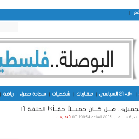
|
قع
|
«لا» 21 السياسي
|
مقـاربات
|
شخصيات
|
سجادة حمراء
|
رياضة
|
ميل».. هـــل كـــان جميـــلاً حقــاً؟! الحلقة ١1
ر , 2025 الساعة 1:08:54 AM
0 تعليقات