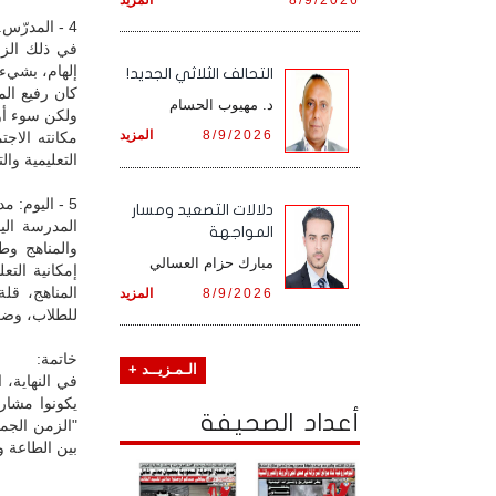
4 - المدرّس.. بين الحارس والمُلهم
في ذلك الزم
إلهام، بشيء 
التحالف الثلاثي الجديد!
كان رفيع الم
د. مهيوب الحسام
ولكن سوء أوض
8/9/2026
المزيد
مكانته الاج
التعليمية وا
5 - اليوم: مدرسة أكثر انفتاحاً.. وأدوات أكثر؛ ولكن...!
دلالات التصعيد ومسار
المدرسة الي
المواجهة
والمناهج وط
مبارك حزام العسالي
إمكانية الت
المناهج، قل
8/9/2026
المزيد
للطلاب، وضغو
خاتمة:
الـمـزيــد +
في النهاية، 
يكونوا مشار
أعداد الصحيفة
"الزمن الجم
بين الطاعة و