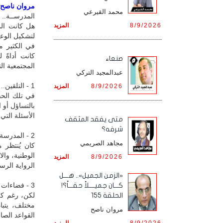
مروان ناصح / 
محمد القيرعي
المدرســة.. ب
8/9/2026
المزيد
هل كانت الم
لتشكيل الوعي
في الكثير م
كانت أداةً ل
صنعاء
المجتمعية ال
عبدالمجيد التركي
1 - التلقين.. لا التعليم الحر
8/9/2026
المزيد
في تلك الحقب
بالتساؤل أو 
الأسئلة التي
متى يفقد المثقف
شرفه؟
2 - المدرسة كآلة تطبيع
مجاهد الصريمي
كان يُنتظر م
الوطنية، وال
8/9/2026
المزيد
الرواية الرسم
«الزمن الجميل».. هـــل
3 - فضاءات التمرد
كـــان جميــــلاً حقـــاً؟!
لكن، رغم كل
الحلقة 155
مختلف، يتبا
مروان ناصح
القواعد الصا
8/9/2026
المزيد