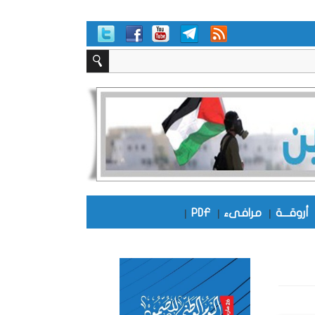
أروقـــة
|
مرافىء
|
PDF
|