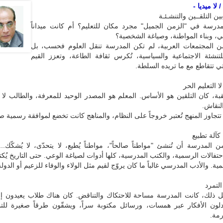
لا ميديا -
ين التلقــين والتنشـئـة
درسة في "الزمن الجميل" مجرد مكان للتعليم؟ أم كانت ميداناً
، وبناء المواطنة، وصياغة الشخصية؟
ن المجتمعات العربية، لم تكن المدرسة تنقل العلوم فحسب، بل
لتنشئة الاجتماعية والسياسية، تُكرس ثقافة الطاعة، وتعزز القيم
تي تتقاطع مع ما تريده السلطة.
ة، كان التلقين هو الأساس. المعلم هو المصدر الوحيد للمعرفة، والطالب لا 
النقاش.
 تتجاوز المنهج تُعتبر خروجاً على النظام، والمناهج كانت تخضع لموافقة رسمية ص
ن المدرسة أن تُنشئ "مواطناً صالحاً"، مواطناً يُطيع، لا يتحدّى، لا يُشكّك... 
احتفالات الرسمية، والكتب المدرسية، كلها أدوات لصياغة الوعي. حتى التاريخ يُك
ية. والأدب المدرسي غالباً ما كان يروّج لقيم مثل الولاء والوفاء للزعيم أو الدولة
 ذلك، كانت المدرسة مساحة للاحتكاك والتناقض. كان هناك طلاب يعيدون إن
دلون الأفكار عبر همسات، ورسائل مكتوبة سراً، ويشقّون طرقاً صغيرة للت
رمة.