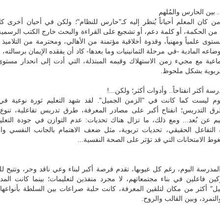
ن كان المعلم أحياناً يُنظر إليه كـ"حارس للنظام"؛ ولكن في أحيان أخرى ك
من الحكمة، أو كلمة دعم، أو تشجيع على القراءة والبحث خارج الكتب الرسمية.
ستوى علمياً ومهنياً، وقدوة أخلاقية مؤتمنة من الأهالي، ومحترمة من التلاميذ 
اعه المادية -في مرحلة الثمانينيات وما بعدها- كاد أن يفقده الإيمان برسالته،
تماعية مع مجيء زمن الاستهلاك وقيمه المبتذلة، التي أدت إلى انحدار مستوى
لتربوية بشكل ملحوظ.
وم ليست كما كانت في "الزمن الجميل". لقد شهد التعليم ثورة نوعية في 
رق التدريس؛ انفتاح أكبر على مصادر المعرفة، طرق تدريس تفاعلية، تنوع ا
عليم عن بُعد... ومع ذلك، ما تزال هناك تحديات: عدم التوازن في جودة التع
ة التفاعل الحقيقي، تحديات تربوية، مثل ضعف الاهتمام بالجانب النفسي وال
ط الامتحانات التي قد تؤثر على الصحة النفسية...
المدرسة اليوم، رغم كل عيوبها، تقدم فرصة أكبر لبناء وعي ناقد وحر، وتتيح ل
كين فاعلين في بناء مجتمعاتهم، لا مجرد منفذين لتعليمات؛ بينما كانت الم
يل" أكثر من مكان لتلقين المعرفة، كانت حلبة صراعات بين السلطة بأنواعها
التمرد، وبين القالب والروح.