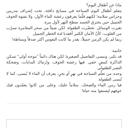
ماذا عن أطفال اليوم؟
يتعلم أطفال اليوم السباحة في مسابح دافئة، تحت إشراف مدربين
وحراس سلامة؛ لكنهم قلّما يعرفون رعشة الماء الأول، ولا نشوة الخوف
الجميل حين يخترق الجسد سطح النهر لأول مرة.
تغيرت الوسائل. تحضّرت الطفولة. لكن شيئاً من سحر المغامرة تسرّب
من القلوب، كأنّ الأمان الكثير أفقدنا لذة الخطر الجميل.
ربما لم يكن الزمن جميلاً، بقدر ما كانت النفوس أكثر صدقاً وبساطة!
خاتمة:
قد نكبر، وننسى التفاصيل الصغيرة؛ لكن هناك دائماً "موجة أولى" تسكن
الذاكرة كنبضٍ خفي. فيها رعشة الخوف، وارتباك البدايات، وضحكة
النصر الطفولي.
وحده من تعلّم السباحة في نهرٍ أو بحرٍ، يعرف أن الماء لا يُنسى، كما لا
تُنسى الطفولة.
فيا زمن الماء والضحك، سلاماً عليك، وعلى من كانوا يعمّدون فيك
خوفهم ليصنعوا منه حياة!