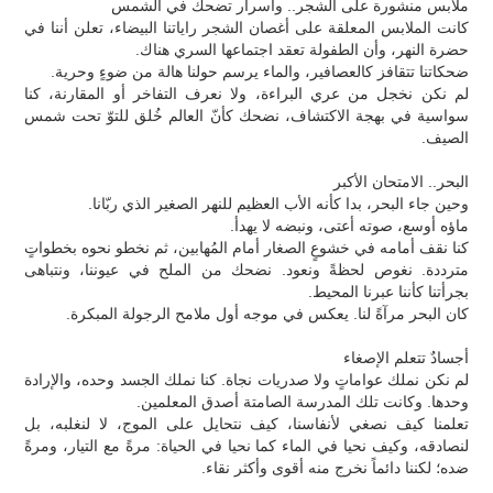
ملابس منشورة على الشجر.. وأسرار تضحك في الشمس
كانت الملابس المعلقة على أغصان الشجر راياتنا البيضاء، تعلن أننا في
حضرة النهر، وأن الطفولة تعقد اجتماعها السري هناك.
ضحكاتنا تتقافز كالعصافير، والماء يرسم حولنا هالة من ضوءٍ وحرية.
لم نكن نخجل من عري البراءة، ولا نعرف التفاخر أو المقارنة، كنا
سواسية في بهجة الاكتشاف، نضحك كأنّ العالم خُلق للتوّ تحت شمس
الصيف.
البحر.. الامتحان الأكبر
وحين جاء البحر، بدا كأنه الأب العظيم للنهر الصغير الذي ربّانا.
ماؤه أوسع، صوته أعتى، ونبضه لا يهدأ.
كنا نقف أمامه في خشوعٍ الصغار أمام المُهابين، ثم نخطو نحوه بخطواتٍ
مترددة. نغوص لحظةً ونعود. نضحك من الملح في عيوننا، ونتباهى
بجرأتنا كأننا عبرنا المحيط.
كان البحر مرآةً لنا. يعكس في موجه أول ملامح الرجولة المبكرة.
أجسادٌ تتعلم الإصغاء
لم نكن نملك عواماتٍ ولا صدريات نجاة. كنا نملك الجسد وحده، والإرادة
وحدها. وكانت تلك المدرسة الصامتة أصدق المعلمين.
تعلمنا كيف نصغي لأنفاسنا، كيف نتحايل على الموج، لا لنغلبه، بل
لنصادقه، وكيف نحيا في الماء كما نحيا في الحياة: مرةً مع التيار، ومرةً
ضده؛ لكننا دائماً نخرج منه أقوى وأكثر نقاء.