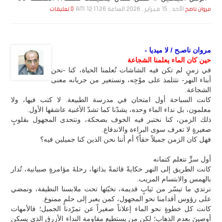
الأحد , 15 فـبـرايـر , 2026 الساعة 12:11:26 AM
مروان ناصح
0 تعليقات
مروان ناصـح / لا ميديا -
حين كان الماء يعلمنا الشجاعة
في زمنٍ لم تكن فيه الشاشات تُعلمنا الحياة، كنا -نحن
أبناء النهر- نتتلمذ على موْجِه، ونستعير من جريانه معنى
الشجاعة.
كانت السباحة أول امتحان في مدرسة الطبيعة. لا كتب فيها، ولا
معلمون، بل نداء الماء وحده، يشدّنا كما تشدّ الأغنية عاشقها الأول.
ذلك الزمن، كنا نختبر فيه الخوف بضحكة، ونتحدى المجهول بقلوبٍ
صغيرةٍ لا تعرف سوى البراءة والاندفاع.
فهل كان الزمن جميلاً حقاً؟ أم أننا نحن الذين كنا جميلين فيه؟
أول سرٍّ نتعلم كتمانه
كانت الطريق إلى النهر حكايةً قائمةً بذاتها، رحلةَ مؤامرةٍ صبيانية، تُدار
بالهمس والابتسام المريب.
نرتدي ما تيسّر من ثيابٍ قديمة، نخبّئها تحت ملابسنا النظيفة، ونمضي
على رؤوس أقدامنا نحو المجهول، كمن يعبر إلى حلمٍ ممنوع.
كانت كل خطوةٍ نحو الماء إعلاناً صغيراً عن تمرّدنا الجميل؛ فالأمهات
أوصينَ بعدم الذهاب؛ لكن من يستطيع مقاومة النداء الأزرق الذي يسكن