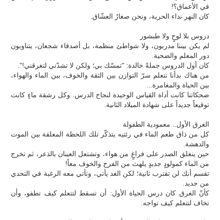
في الأعماق؟!
كان النهر نداء الحرية، ونحن صغارُ العشّاق.
دروس بلا لوحٍ ولا طبشور
لم يكن بيننا مدربون، ولا شواطئ منظمة، بل أصدقاء شجعان، يتناوبون
دور المعلم والضحية.
كان أول الدروس جملةً خالدة: "تمسّك بي؛ ولكن لا تشدّني لتغرقني!".
من هناك بدأنا نتعلم سرّ التوازن بين الثقة والخوف، بين الماء والهواء،
بين الحياة والمغامرة...
ضحكاتنا كانت أداة القياس الوحيدة لنجاح الدرس. وكل رشقة ماءٍ كانت
توقيعاً جديداً على شهادة الميلاد الثانية.
الغرق الأول.. معمودية الطفولة
كل من ذاق طعم الماء في رئتيه يتذكّر تلك اللحظة المعلقة بين الموت
والدهشة.
حين ينغلق الصدر على فراغٍ من هواء، وتشتعل العينان بالذعر، ثم تخرج
من الماء كمولودٍ جديدٍ يلهث من الفرح والخوف معاً!
تقسم أنك لن تقترب ثانية؛ لكن الغد يأتي، وتأتي معه الرغبة في التحدي
من جديد.
كأنّ الغرق كان درس الحياة الأول: أن تسقط لتتعلم كيف تطفو، وأن
تخاف لتتعلم كيف تواجه.