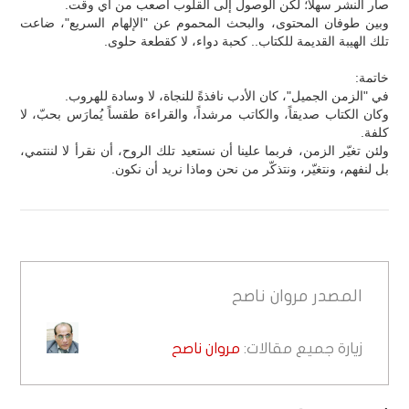
صار النشر سهلاً؛ لكن الوصول إلى القلوب أصعب من أي وقت.
وبين طوفان المحتوى، والبحث المحموم عن "الإلهام السريع"، ضاعت
تلك الهيبة القديمة للكتاب.. كحبة دواء، لا كقطعة حلوى.
خاتمة:
في "الزمن الجميل"، كان الأدب نافذةً للنجاة، لا وسادة للهروب.
وكان الكتاب صديقاً، والكاتب مرشداً، والقراءة طقساً يُمارَس بحبّ، لا
كلفة.
ولئن تغيّر الزمن، فربما علينا أن نستعيد تلك الروح، أن نقرأ لا لننتمي،
بل لنفهم، ونتغيّر، ونتذكّر من نحن وماذا نريد أن نكون.
المصدر
مروان ناصح
زيارة جميع مقالات:
مروان ناصح