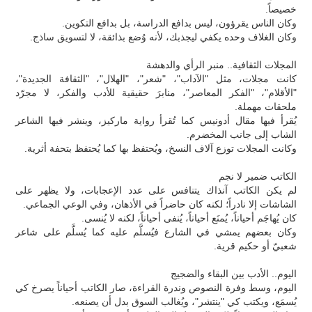
خصيصاً.
وكان الناس يقرؤون، ليس بدافع الدراسة، بل بدافع التكوين.
وكان الغلاف وحده يكفي ليجذبك، لأنه وُضع بذائقة، لا لتسويق ساذج.
المجلات الثقافية.. منبر الرأي والدهشة
كانت مجلات، مثل "الآداب"، "شعر"، "الهلال"، "الثقافة الجديدة"،
"الأقلام"، "الفكر المعاصر"، منابرَ حقيقية للأدب والفكر، لا مجرّد
ملحقات مهملة.
يُقرأ فيها مقال أدونيس كما تُقرأ رواية ماركيز، وينشر فيها الشاعر
الشاب إلى جانب المخضرم.
وكانت المجلات توزع آلاف النسخ، ويُحتفظ بها كما يُحتفظ بتحفة أثرية.
الكاتب ضمير لا نجم
لم يكن الكاتب آنذاك يتنافس على عدد الإعجابات، ولا يظهر على
الشاشات إلا نادراً؛ لكنه كان حاضراً في الأذهان، وفي الوعي الجماعي.
كان يُهاجَم أحياناً، يُمنَع أحياناً، يُنفى أحياناً، لكنه لا يُنسى.
وكان بعضهم يمشي في الشارع فيُسلَّم عليه كما يُسلَّم على شاعر
شعبيّ أو حكيم قرية.
اليوم.. الأدب بين البقاء والضجيج
اليوم، وسط وفرة النصوص وندرة القراءة، صار الكاتب أحياناً يصرخ كي
يُسمَع، ويكتب كي "ينتشر"، ويُغالب السوق بدل أن يصنعه.