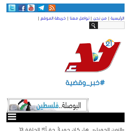
|
|
|
|
الرئيسية
من نحن
تواصل معنا
خريطة الموقع
#خبر_وقضية
«الزمن الجميل».. هل كـان جميـلاً حقــاً؟! الحلقة ١3