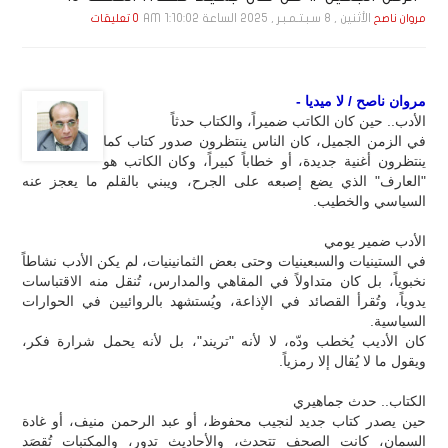
الأثنين , 8 سـبـتـمـبـر , 2025 الساعة 1:10:02 AM
مروان ناصح
0 تعليقات
مروان ناصح / لا ميديا -
الأدب.. حين كان الكاتب ضميراً، والكتاب حدثاً
في الزمن الجميل، كان الناس ينتظرون صدور كتاب كما
ينتظرون أغنية جديدة، أو خطاباً كبيراً، وكان الكاتب هو
"العارف" الذي يضع إصبعه على الجرح، ويبني بالقلم ما يعجز عنه
السياسي والخطيب.
الأدب ضمير يومي
في الستينيات والسبعينيات وحتى بعض الثمانينيات، لم يكن الأدب نشاطاً
نخبوياً، بل كان متداولاً في المقاهي والمدارس، تُنقل منه الاقتباسات
يدوياً، وتُقرأ القصائد في الإذاعة، ويُستشهد بالروائيين في الحوارات
السياسية.
كان الأديب يُخطب ودّه، لا لأنه "تريند"، بل لأنه يحمل شرارة فكر،
ويقول ما لا يُقال إلا رمزياً.
الكتاب.. حدث جماهيري
حين يصدر كتاب جديد لنجيب محفوظ، أو عبد الرحمن منيف، أو غادة
السمان، كانت الصحف تتحدث، والأحاديث تدور، والمكتبات تُقصَد