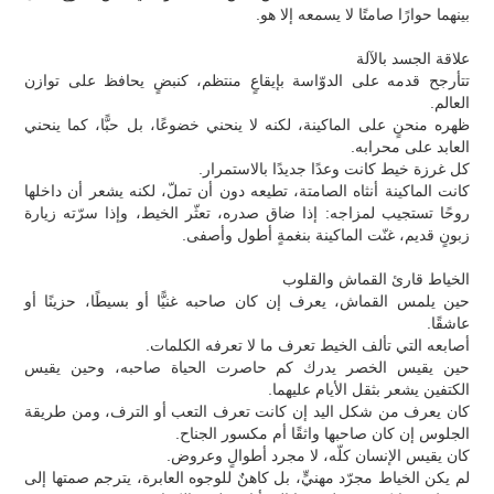
بينهما حوارًا صامتًا لا يسمعه إلا هو.
علاقة الجسد بالآلة
تتأرجح قدمه على الدوّاسة بإيقاعٍ منتظم، كنبضٍ يحافظ على توازن
العالم.
ظهره منحنٍ على الماكينة، لكنه لا ينحني خضوعًا، بل حبًّا، كما ينحني
العابد على محرابه.
كل غرزة خيط كانت وعدًا جديدًا بالاستمرار.
كانت الماكينة أنثاه الصامتة، تطيعه دون أن تملّ، لكنه يشعر أن داخلها
روحًا تستجيب لمزاجه: إذا ضاق صدره، تعثّر الخيط، وإذا سرّته زيارة
زبونٍ قديم، غنّت الماكينة بنغمةٍ أطول وأصفى.
الخياط قارئ القماش والقلوب
حين يلمس القماش، يعرف إن كان صاحبه غنيًّا أو بسيطًا، حزينًا أو
عاشقًا.
أصابعه التي تألف الخيط تعرف ما لا تعرفه الكلمات.
حين يقيس الخصر يدرك كم حاصرت الحياة صاحبه، وحين يقيس
الكتفين يشعر بثقل الأيام عليهما.
كان يعرف من شكل اليد إن كانت تعرف التعب أو الترف، ومن طريقة
الجلوس إن كان صاحبها واثقًا أم مكسور الجناح.
كان يقيس الإنسان كلّه، لا مجرد أطوالٍ وعروض.
لم يكن الخياط مجرّد مهنيٍّ، بل كاهنٌ للوجوه العابرة، يترجم صمتها إلى