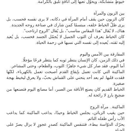
خيوطٍ متشابكة، ويحوّل تعبها إلى أناقةٍ تليق بالكرامة.
بين الزبون والمرآة
كان الزبون حين يقف أمام المرآة في دكانه، لا يرى نفسه فحسب، بل
يرى ظلّ الخياط خلفه، مبتسمًا كمن شارك في صناعة روحه الجديدة.
هناك، لا يُقال "هذا المقاس مناسب"، بل يُقال "الروح ارتاحت".
كان الخياط يعرف أن الثوب الجميل لا يُجمّل الجسد فحسب، بل يُعيد
إليه ثقته، يُعيده إلى نفسه التي نسيها في زحمة الحياة.
المفارقة بين الأمس واليوم
في ذلك الزمن، كان الإنسان ينتظر ثوبه كما ينتظر فرحًا مؤجلًا.
أما اليوم، فقد صار كل شيء جاهزًا: الثوب، والطعام، وحتى المشاعر.
الماكينة التي كانت تعمل بإيقاع القدم أصبحت تعمل بالكهرباء، لكنّها
فقدت قلبها. لم يعد أحد ينحني على القماش بحبّ، ولا يعرق ليخيط بهجة
صغيرة.
الخياط القديم كان يصنع الأناقة من الصبر، أما مصانع اليوم فتصنعها من
ضجيجٍ باردٍ لا رائحة له.
الماكينة.. مرآة الروح
حين يغيب الزبائن، يجلس الخياط وحيدًا، يداعب الماكينة كما يداعب
الأب رأس طفله النائم.
يحرّك الدوّاسة ببطء، فتتنفس الماكينة كصدرٍ عجوزٍ لا يزال يصرّ على
الحياة.