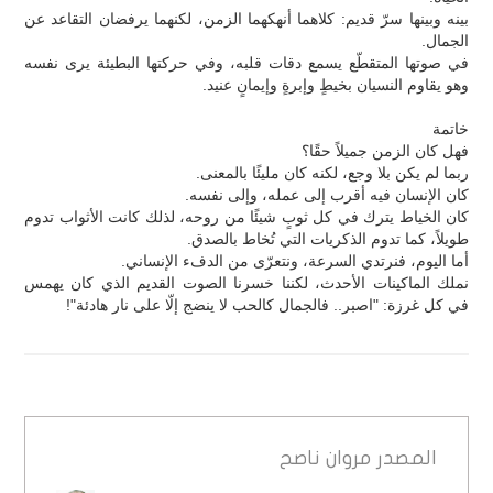
بينه وبينها سرّ قديم: كلاهما أنهكهما الزمن، لكنهما يرفضان التقاعد عن
الجمال.
في صوتها المتقطّع يسمع دقات قلبه، وفي حركتها البطيئة يرى نفسه
وهو يقاوم النسيان بخيطٍ وإبرةٍ وإيمانٍ عنيد.
خاتمة
فهل كان الزمن جميلاً حقًا؟
ربما لم يكن بلا وجع، لكنه كان مليئًا بالمعنى.
كان الإنسان فيه أقرب إلى عمله، وإلى نفسه.
كان الخياط يترك في كل ثوبٍ شيئًا من روحه، لذلك كانت الأثواب تدوم
طويلاً، كما تدوم الذكريات التي تُخاط بالصدق.
أما اليوم، فنرتدي السرعة، ونتعرّى من الدفء الإنساني.
نملك الماكينات الأحدث، لكننا خسرنا الصوت القديم الذي كان يهمس
في كل غرزة: "اصبر.. فالجمال كالحب لا ينضج إلّا على نار هادئة"!
المصدر
مروان ناصح