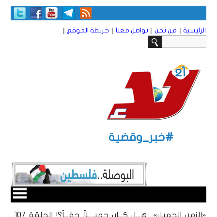
|
|
|
|
الرئيسية
من نحن
تواصل معنا
خريطة الموقع
#خبر_وقضية
«الزمن الجميل».. هـــل كـــان جميــــلاً حقـــاً؟! الحلقة ١٠7