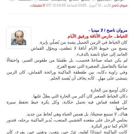
الأحد , 12 أبـريـل , 2026 الساعة 12:04:06 AM
مروان ناصح
0 تعليقات
مروان ناصح / لا ميديا -
الخياط.. حارس الأناقة ورفيق الأيام
كان الخياط في الزمن الجميل يشبه من يُصلّي بإبرة.
ينسج من خيوط الأيام أناقةً لا تنطفئ، ويحوّل القماش
الجامد إلى حياةٍ نابضة بالدفء.
لم يكن عمله صناعةً فحسب، بل طقسًا من طقوس الصبر، واحتفالًا
صامتًا بالتفاصيل الصغيرة التي تصنع الفرح.
وفي زاوية دكانه، بين طقطقة الماكينة ورائحة القماش، كان الزمن
يتمشى على مهلٍ.. كأنه يخاف أن يُفسد الحلم.
دكان أوسع من الحارة
دكان الخياط الصغير كان أكبر من الحارة التي يطلّ عليها.
كل قطعة قماش فيه تحمل حكاية، وكل بكرة خيط تحفظ سيرة
صاحبها.
هناك، لا تسمع ضجيجًا، بل همس الحياة وهي تُخاط من جديد.
يجلس الرجل على مقعده الخشبي المتعب، يُدير الماكينة برجله، فتدور
الأيام كما تدور البكرة.
كانت الماكينة امتدادًا لقلبه، تئنّ حين يتعب، وتغني حين يفرح، كأن