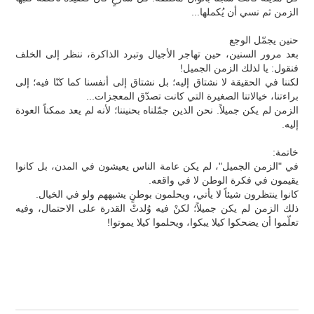
الزمن ثم نسي أن يُكملها...
حنين يجمّل الوجع
بعد مرور السنين، حين تهاجر الأجيال وتبرد الذاكرة، ننظر إلى الخلف
فنقول: يا لذلك الزمن الجميل!
لكننا في الحقيقة لا نشتاق إليه؛ بل نشتاق إلى أنفسنا كما كنّا فيه؛ إلى
براءتنا، خيالاتنا الصغيرة التي كانت تصدّق المعجزات...
الزمن لم يكن جميلاً. نحن الذين جمّلناه بحنيننا؛ لأنه لم يعد ممكناً العودة
إليه.
خاتمة:
في "الزمن الجميل"، لم يكن عامة الناس يعيشون في المدن، بل كانوا
يقيمون في فكرة الوطن لا في واقعه.
كانوا ينتظرون شيئاً لا يأتي، ويحلمون بوطنٍ يشبههم ولو في الخيال.
ذلك الزمن لم يكن جميلاً؛ لكنْ فيه وُلدتْ القدرة على الاحتمال، وفيه
تعلّموا أن يضحكوا كيلا يبكوا، ويحلموا كيلا يموتوا!