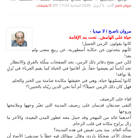
الأحد , 5 أبـريـل , 2026 الساعة 1:11:23 AM
مروان ناصح
0 تعليقات
مروان ناصـح / لا ميديا -
حياة على الهامش.. تحت بند الإقامة
كانوا يقولون: الزمن الجميل!
كأنهم يتحدثون عن حكاية أسطورية، عن ربيعٍ مضى ولم
يعد!
لكن حين نفتح دفاتر ذلك الزمن، نجد الصفحات مبلّلة بالعرق والانتظار.
نجد أناساً لم يعيشوا حقاً، بل أقاموا في الحياة كما يقيم الغرباء في نُزلٍ
بلا نوافذ!
كانوا يُسمّونها حياة، وهي في حقيقتها مكابدة صامتة بين الخبز والحلم.
فهل كان ذلك الزمن جميلاً؟! أم أننا نحن الذين زيّناه بالحنين؟!
لقاء على الرصيف
التقى صديقان قديمان على رصيف المدينة التي تغيّر وجهها وملامحها
وروحها.
أحدهما عائد من المهجر وقد حمل معه عطور المدن البعيدة، والآخر ما
زال يراوح مكانه في قلب الزحام.
سأله العائد: منذ متى تعيش في هذه المدينة؟
ضحك الآخر ضحكةً باردة، وقال: سؤالك فيه خطأ يا صديقي؛ الأصح أن