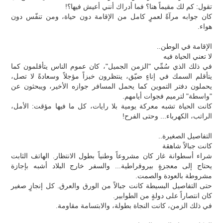
تقول: كم لك مقيماً هنا؟ فما أدراك أنني أعيش فيها؟!
كان جوابه مرآةً لعمرٍ كامل من الإقامة دون حياة، ومن تنفّس دون
هواء.
الإقامة في الوطن..
لا تعني الحياة فيه
في ذلك الذي سُمِّي "الزمن الجميل"، كان عموم الناس يتأقلمون كما
يتأقلم السمك في إناءٍ ضيّق، ينتظرون خبزاً مؤجلاً وسعادةً لا تصل،
يحملون دفتر التموين كما يحمل المسافر جوازه الأخير، ويبحثون عن
"واسطة" لترميم فجوات أيامهم.
كانت الحياة تشبه معركة يومية بلا رايات، كل ما فيها مؤقت: الأمل،
الراتب، الكهرباء... وحتى الفرح!
التفاصيل الصغيرة..
كانت جبالاً شاهقة
شراء أسطوانة غاز كان مشروعاً وطنياً بطول الانتظار. الهاتف الثابت
يحتاج إلى معجزةٍ بيروقراطية... والسفر خارج البلاد أشبه بإجازة
مشروطة بالعودة والصمت.
حتى التفاصيل البسيطة كانت جبالاً من الورق والعرق. كل إنجازٍ صغير
كان انتصاراً على دولةٍ من الطوابير.
في ذلك الزمن، كانت النجاة بطولة، والابتسامة مقاومة.