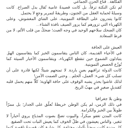
الفكاهة.. قناع الحزن الجماعي
لم تكن النكتة ترفاً، بل كانت قصيدةً عامية تُقال بدل الصراخ. كانت
وسيلةً لحماية العقل من الجنون، وطريقةً لتمرير وجعٍ لا يحتمل.
كانوا يتندرون على البطاقة التموينية، على الشاي المغشوش، وعلى
الكهرباء التي تزورهم كما يزور الصيف نافذة الشتاء...
كان الضحك سلاحهم الوحيد في وجه العبث؛ ضحكٌ من قلب الألم، لا من
فرط السعادة.
العيش على الحافة
في الأحياء القديمة، كان الناس يتقاسمون الخبز كما يتقاسمون الهمّ.
يتبادلون الشموع حين تنقطع الكهرباء، ويتقاسمون الأخبار السيئة كما
تُوزّع الحصص التموينية.
كانت الدولة تراقبهم بعينٍ باردة. لا تمنحهم شيئاً؛ لكنها قادرة على أن
تسلب كل شيء: العمل، الحلم... وحتى الصمت الآمن!
لذلك عاشوا بحذرٍ يشبه الوقوف على حافة الهاوية؛ كلّاً منهم يحمل قلبه
كقنديلٍ صغيرٍ في مهبّ الريح.
وطن بلا جغرافيا
في ذلك الزمن، لم يكن الوطن خريطةً تُعلّق على الجدار؛ بل ممرّاً
طويلاً بين الخبز والكرامة.
كانت المدن تغفو مبكراً، والبيوت تضجّ بصوت المذياع يروي أخباراً لا
تتغير، والناس يعيشون في ظلّ الخوف كما يعيش النبات تحت الصقيع.
كل مدينة كانت سجناً بألوان مختلفة. كل شارعٍ كان قصيدةً ناقصة كتبها