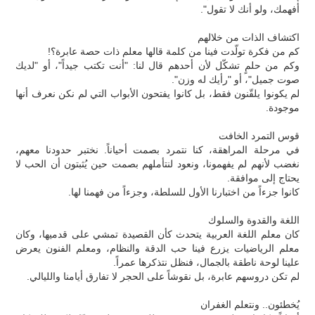
أفهمك، ولو أنك لا تقول".
اكتشاف الذات من خلالهم
كم من فكرة تولّدت فينا من كلمة قالها معلم ذات حصة عابرة؟!
وكم من حلمٍ تشكّل لأن أحدهم قال لنا: "أنت تكتب جيداً"، أو "لديك
صوت جميل"، أو "رأيك له وزن".
لم يكونوا يلقّنون فقط، بل كانوا يفتحون الأبواب التي لم نكن نعرف أنها
موجودة.
قوس التمرد الخافت
في مرحلة المراهقة، كنا نتمرد بصمت أحياناً. نختبر حدودنا معهم،
نغضب لأنهم لم يفهمونا، ونعود لنتأملهم بصمت حين يُثبتون أن الحب لا
يحتاج إلى موافقة.
كانوا جزءاً من اختبارنا الأول للسلطة، وجزءاً من فهمنا لها.
اللغة والقدوة والسلوك
كان معلم اللغة العربية يتحدث كأن القصيدة تمشي على قدميها، وكان
معلم الرياضيات يزرع فينا حب الدقة والنظام، ومعلم الفنون يعرض
علينا لوحة ناطقة بالجمال، فنظل نتذكرها عمراً.
لم تكن دروسهم عابرة، بل نقوشاً على الحجر لا تفارق أيامنا والليالي.
يُخطئون.. ونتعلم الغفران