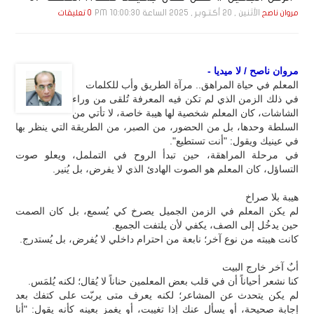
الأثنين , 20 أكـتـوبـر , 2025 الساعة 10:00:30 PM
مروان ناصح
0 تعليقات
مروان ناصح / لا ميديا -
المعلم في حياة المراهق.. مرآة الطريق وأب للكلمات
في ذلك الزمن الذي لم تكن فيه المعرفة تُلقى من وراء
الشاشات، كان المعلم شخصية لها هيبة خاصة، لا تأتي من
السلطة وحدها، بل من الحضور، من الصبر، من الطريقة التي ينظر بها
في عينيك ويقول: "أنت تستطيع".
في مرحلة المراهقة، حين تبدأ الروح في التململ، ويعلو صوت
التساؤل، كان المعلم هو الصوت الهادئ الذي لا يفرض، بل يُنير.
هيبة بلا صراخ
لم يكن المعلم في الزمن الجميل يصرخ كي يُسمع، بل كان الصمت
حين يدخُل إلى الصف، يكفي لأن يلتفت الجميع.
كانت هيبته من نوع آخر؛ نابعة من احترام داخلي لا يُفرض، بل يُستدرج.
أبٌ آخر خارج البيت
كنا نشعر أحياناً أن في قلب بعض المعلمين حناناً لا يُقال؛ لكنه يُلمَس.
لم يكن يتحدث عن المشاعر؛ لكنه يعرف متى يربّت على كتفك بعد
إجابة صحيحة، أو يسأل عنك إذا تغيبت، أو يغمز بعينه كأنه يقول: "أنا