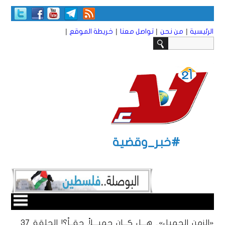
|
|
|
|
الرئيسية
من نحن
تواصل معنا
خريطة الموقع
#خبر_وقضية
«الزمن الجميل».. هـــل كـــان جميـــلاً حقــاً؟! الحلقة 3٧