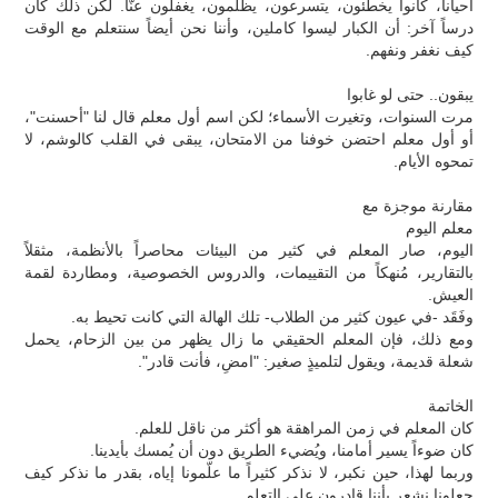
أحياناً، كانوا يخطئون، يتسرعون، يظلمون، يغفلون عنّا. لكن ذلك كان
درساً آخر: أن الكبار ليسوا كاملين، وأننا نحن أيضاً سنتعلم مع الوقت
كيف نغفر ونفهم.
يبقون.. حتى لو غابوا
مرت السنوات، وتغيرت الأسماء؛ لكن اسم أول معلم قال لنا "أحسنت"،
أو أول معلم احتضن خوفنا من الامتحان، يبقى في القلب كالوشم، لا
تمحوه الأيام.
مقارنة موجزة مع
معلم اليوم
اليوم، صار المعلم في كثير من البيئات محاصراً بالأنظمة، مثقلاً
بالتقارير، مُنهكاً من التقييمات، والدروس الخصوصية، ومطاردة لقمة
العيش.
وفَقَد -في عيون كثير من الطلاب- تلك الهالة التي كانت تحيط به.
ومع ذلك، فإن المعلم الحقيقي ما زال يظهر من بين الزحام، يحمل
شعلة قديمة، ويقول لتلميذٍ صغير: "امضِ، فأنت قادر".
الخاتمة
كان المعلم في زمن المراهقة هو أكثر من ناقل للعلم.
كان ضوءاً يسير أمامنا، ويُضيء الطريق دون أن يُمسك بأيدينا.
وربما لهذا، حين نكبر، لا نذكر كثيراً ما علّمونا إياه، بقدر ما نذكر كيف
جعلونا نشعر بأننا قادرون على التعلم.