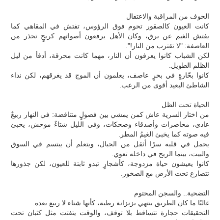
الخوف من المراقبة والاعتقال
كانت العيون كالصقور تحوم فوق الرؤوس، تفتش في المقاهي كما
يفتش الغيم عن برق، وكان الأهل يرفعون أصواتهم كريحٍ تحذر من
العاصفة: "لا تقترب من النار!".
لكن الشباب كانوا يعرفون أن النار، مهما كانت محرقة، أدفأ من ليل
الظلم الطويل.
كانوا بحّارةٍ في بحرٍ عاصف، يعلمون أن الموج قد يغرقهم، لكن نداء
الشاطئ البعيد أقوى من الرعب.
الحياة تحت الظل
من اختار السرية عاش كمن يمشي بين فصولٍ متناقضة: في النهار ربيعٌ
عادي، محاضرات وأصدقاء وضحكات، وفي الليل شتاءٌ موحش، يخبئ
فيه صوته كما يخبئ الغيمُ المطر.
يحمل في قلبه سرًا أثقل من الجبال، ويتعلم أن يبتسم في السوق
والبيت، بينما الريح في داخله تعوي.
كانوا يعيشون حياة مزدوجة، كأشجارٍ تبدو ثابتة للعيون، لكن جذورها
تتصارع تحت الأرض مع الصخور.
التضحية.. والسجن المحتوم
غالبًا ما كان الطريق ينتهي بزنزانة رطبة، كأنها شتاء لا ربيع بعده.
التحقيقات حجارة تتساقط بلا توقف، والوقت يتفتت مثل كثبان تحت