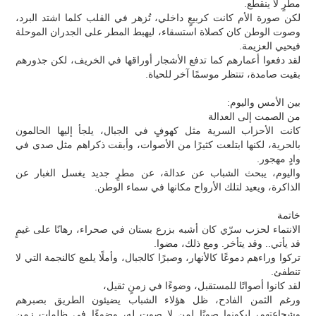
مطرٍ لا ينقطع.
لكن صورة الأم كانت كربيعٍ داخلي، تُزهر في القلب كلما اشتد البرد،
وصوت الوطن كان كصلاة استسقاء، ليهبط المطر على الجدران الموحلة
فيحيي العزيمة.
لقد دفعوا أعمارهم كما تدفع الأشجار أوراقها في الخريف، لكن جذورهم
بقيت صامدة، تنتظر موسمًا آخر للحياة.
بين الأمس واليوم:
من الصمت إلى العدالة
كانت الأحزاب السرية مثل كهوفٍ في الجبال، يلجأ إليها الحالمون
بالحرية، لكنها ابتلعت كثيرًا من الأصوات، وأبقت ذكراهم مثل صدى في
وادٍ مهجور.
واليوم، يبحث الشباب عن عدالة، عن مطرٍ جديد يغسل الغبار عن
الذاكرة، ويعيد لتلك الأرواح مكانها في سماء الوطن.
خاتمة
الانتماء لحزب سرّي كان أشبه بزرع بستان في صحراء، رهانًا على غيمٍ
قد يأتي.. وقد يتأخر. ومع ذلك، مضوا.
تركوا وراءهم دموعًا كالأنهار، وصبرًا كالجبال، وأملًا يلمع كالنجمة التي لا
تنطفئ.
لقد كانوا أصواتًا للمستقبل، وضوءًا في زمنٍ ثقيل،
ورغم الثمن الفادح، ظل هؤلاء الشباب يضيئون الطريق بصبرهم
وشجاعتهم، ليكونوا صوتًا لمن لا صوت له، وضوءًا في ظلمات زمن