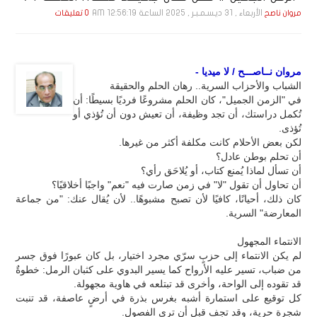
الأربعاء , 31 ديـسـمـبـر , 2025 الساعة 12:56:19 AM
مروان ناصح
0 تعليقات
مروان نــاصـــح / لا ميديا -
الشباب والأحزاب السرية.. رهان الحلم والحقيقة
في "الزمن الجميل"، كان الحلم مشروعًا فرديًا بسيطًا: أن
تُكمل دراستك، أن تجد وظيفة، أن تعيش دون أن تُؤذي أو
تُؤذى.
لكن بعض الأحلام كانت مكلفة أكثر من غيرها.
أن تحلم بوطن عادل؟
أن تسأل لماذا يُمنع كتاب، أو يُلاحَق رأي؟
أن تحاول أن تقول "لا" في زمن صارت فيه "نعم" واجبًا أخلاقيًا؟
كان ذلك، أحيانًا، كافيًا لأن تصبح مشبوهًا.. لأن يُقال عنك: "من جماعة
المعارضة" السرية.
الانتماء المجهول
لم يكن الانتماء إلى حزبٍ سرّي مجرد اختيار، بل كان عبورًا فوق جسر
من ضباب، تسير عليه الأرواح كما يسير البدوي على كثبان الرمل: خطوةٌ
قد تقوده إلى الواحة، وأخرى قد تبتلعه في هاوية مجهولة.
كل توقيع على استمارة أشبه بغرس بذرة في أرضٍ عاصفة، قد تنبت
شجرة حرية، وقد تجف قبل أن ترى الفصول.