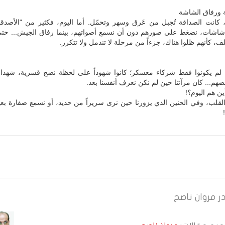
ة ورفاق الشاشة
كانت الصداقة تُجبل من عَرق وسهر وتحمّل. أما اليوم، فكثير من "الأصدقا
اشات، نضغط على صورهم دون أن نسمع أصواتهم، بينما رفاق الجيش... حت
ف، كأنهم ظلوا هناك، جزءاً من مرحلة لا تندمل ولا تتكرر.
 لم يكونوا فقط شركاء معسكر؛ كانوا شهوداً على لحظة نضج قسرية، شهداء ل
ضهم... كان مرآتنا حين لم نكن نعرف أنفسنا بعد.
ين هم اليوم؟!
لقلب، وفي الحنين الذي يزورنا حين نرى سريراً من حديد، أو نسمع صفارة بعي
ر
مروان ناصح