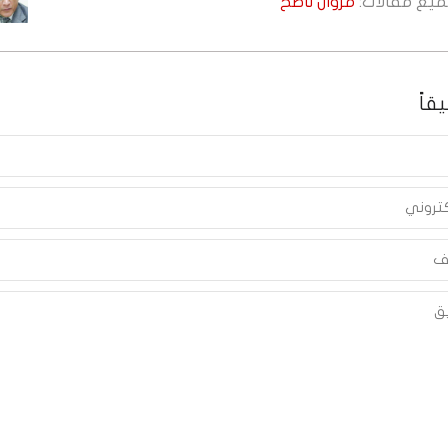
جميع مقالات:
مروان ناصح
قاً