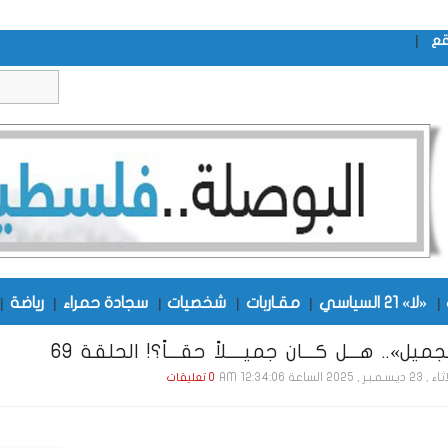
|
قع
|
«لا» 21 السياسي
|
مقـاربات
|
شخصيات
|
سجادة حمراء
|
رياضة
|
ميل».. هـــل كـــان جميــــلاً حقـــاً؟! الحلقة 69
ـر , 2025 الساعة 12:34:06 AM
0 تعليقات