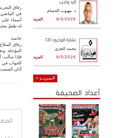
الرد واجب
رفاق التجرب
د. مهيوب الحسام
في الماضي، 
8/5/2026
المزيد
أسماء على ش
له طعمٌ مختل
خاتمة:
بشارة الوجود (3)
رفاق السلاح
محمد التعزي
المؤجلة. وبع
فإذا سألت: أ
8/5/2026
المزيد
الجواب في ا
آذان الصمت!
الـمـزيــد +
أعداد الصحيفة
المصد