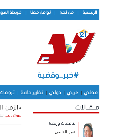
|
|
|
الرئيسية
من نحن
تواصل معنا
خريطة المو
#خبر_وقضية
محلي
|
عربي
|
دولي
|
تقارير خاصة
|
ترجمات
مـقـالات
«الزمن الج
الثلاثاء , 23 ديـسـمـب
مروان ناصح
تناقضات وزيف!
عمر القاضي