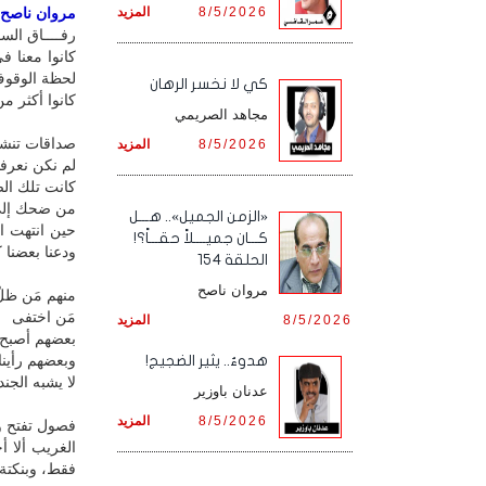
8/5/2026
المزيد
مروان ناصح / 
رفــــاق الســ
كانوا معنا ف
لحظة الوقوف 
كي لا نخسر الرهان
كانوا أكثر من
مجاهد الصريمي
صداقات تنشأ
8/5/2026
المزيد
لم نكن نعرفهم
كانت تلك الص
من ضحك إلى
«الزمن الجميل».. هـــل
حين انتهت ال
كـــان جميــــلاً حقـــاً؟!
ودعنا بعضنا ك
الحلقة 154
مروان ناصح
منهم مَن ظل
مَن اختفى
8/5/2026
المزيد
بعضهم أصبح صد
وبعضهم رأينا
هدوءٌ.. يثير الضجيج!
لا يشبه الجند
عدنان باوزير
8/5/2026
المزيد
فصول تفتح و
الغريب ألا أ
فقط، وبنكتة 