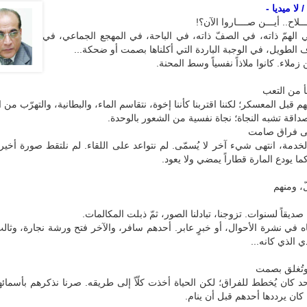
لا ميديا -
ـلاح.. أيـــن صــــاروا الآن؟!
ي الهمّ ذاته، في الصفّ ذاته، في الباحة، في المهجع الجماعي، في
الطويل، في الوجبة الباردة التي أكلناها بصمت أو ضحكة...
 زملاء. كانوا ملاذاً نفسياً وسط المحنة.
 من التعب
 قبل المعسكر؛ لكننا اقتربنا كأننا إخوة، نتقاسم الماء، والبطانية، والتهرّب من ال
داقة تشبه النجاة؛ نجاة نفسية من الشعور بالوحدة.
 فراق صامت
خدمة، انتهى شيء آخر لا يُسمّى. لم نتواعد على اللقاء. لم نلتقط صورة أخير
ما يودع المارة قطاراً يمضي ولا يعود.
ّ، ومنهم
يقاً لسنوات. تزوجنا، تبادلنا الصور، ثمّ ذبلت المكالمات.
ه في نشرة الأحوال، أو خبرٍ عابر. أحدهم سافر، والآخر فتح ورشة نجارة، وثالث 
ي الذي كانه...
تُغلق بصمت
حد كان يُخطط للفراق؛ لكن الحياة أخذت كلّاً إلى طريقه. صرنا نذكرهم بأسمائه
كان يرددها أحدهم قبل أن ينام.