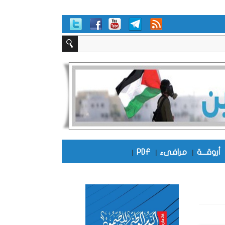
أروقـــة
|
مرافىء
|
PDF
|