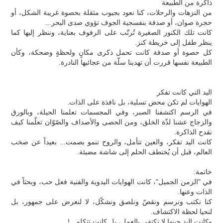
ذاكرة من الطبيعة
من النزهات والرحلات، كنا نعود بجيوب مثقلة بحصوة غريبة الشكل، أو
حجرة صوان، أو صدفة بنفسجية الجوف تؤوي صدى البحر...
كانت تلك الكنوز الصغيرة تُرتّب على الرفوف بعناية، وننظر إليها كما
ينظر طفل إلى خريطة كنز.
كل حصوة أو صدفة كانت تحمل ذكرى مكانٍ ولحظةٍ وضحكة، وكأن
الطبيعة نفسها قررت أن تهدينا سلّة من عجائبها النادرة.
اليد التي كانت تفكر
الهوايات لم تكن محض تسلية، بل نافذة على الذات.
في الرسم اكتشفنا الصبر، وفي المجسمات تعلمنا الحيلة، وبالورق
والزجاج عشنا لذّة الخلق، ومن الحصى والأصداف والصّوّان تعلّمنا كيف
نقدح الذاكرة.
كانت اليد تفكر، والعين تتأمل، والروح تنمو بصمت... بعيداً عن صخب
العالم، قبل أن يُختطف الحلم إلى شاشة مضيئة.
خاتمة:
في "الزمن الجميل"، كانت الهوايات اليدوية والفنية فعل حب، وبحثاً في
الذات وعنها.
كنا نكتب ونرسم ونقصّ ونلصق ونشكّل، لا لنعرض على جمهور، بل
لنحيا لحظة الاكتشاف.
وكانت اليد حينها لا تكتفي بالعمل، بل كانت تتكلم...!