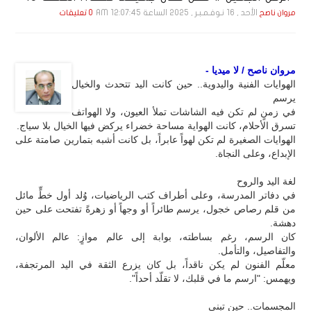
الأحد , 16 نـوفـمـبـر , 2025 الساعة 12:07:45 AM
مروان ناصح
0 تعليقات
مروان ناصح / لا ميديا -
الهوايات الفنية واليدوية.. حين كانت اليد تتحدث والخيال
يرسم
في زمنٍ لم تكن فيه الشاشات تملأ العيون، ولا الهواتف
تسرق الأحلام، كانت الهواية مساحة خضراء يركض فيها الخيال بلا سياج.
الهوايات الصغيرة لم تكن لهواً عابراً، بل كانت أشبه بتمارين صامتة على
الإبداع، وعلى النجاة.
لغة اليد والروح
في دفاتر المدرسة، وعلى أطراف كتب الرياضيات، وُلد أول خطٍّ مائل
من قلم رصاص خجول، يرسم طائراً أو وجهاً أو زهرةً تفتحت على حين
دهشة.
كان الرسم، رغم بساطته، بوابة إلى عالم موازٍ: عالم الألوان،
والتفاصيل، والتأمل.
معلّم الفنون لم يكن ناقداً، بل كان يزرع الثقة في اليد المرتجفة،
ويهمس: "ارسم ما في قلبك، لا تقلّد أحداً".
المجسمات.. حين تبني