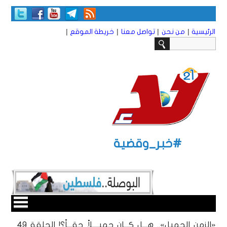
|
|
|
|
الرئيسية
من نحن
تواصل معنا
خريطة الموقع
#خبر_وقضية
«الزمن الجميل».. هـــل كـــان جميــــلاً حقـــاً؟! الحلقة ٤9