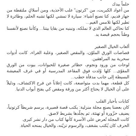
حلماً بيدك
من أعواد الكبريت، من "كرتون" علب الأحذية، ومن أسلاكٍ ملتقطة من
جهاز قديم، كنا نصنع أشياء: سيارة لا تمشي لكنها تشبه الحلم، وطائرة لا
تطير لكنها تلامس الغيم...
كنا نحاكي العالم الذي لا نملكه، ونبنيه من بقايا بيتنا... وكأننا نصنع لأنفسنا
وطناً بحجم قبضة يد.
ألعاب الخيال الصغير
قصاصات الورق الملوّن، والمقص الصغير، وعلبة الغراء، كانت أدوات
سحرية بيد المراهقين.
لوحات من ورود ونجوم، حظائر صغيرة للحيوانات، بيوت من الورق
المقوّى... كلها وُلدت فوق المقاعد المدرسية أو في غرف المعيشة
البسيطة إلى جانب مدفأة حطب...
كل قطعة، مهما بدت متواضعة، كانت إعلاناً عن فرح الاكتشاف، ودليلاً
على أن الخيال لا يحتاج أكثر من ورقة ومقص كي يفتح أبواب الدنيا.
كتابات بأحبار القلب
كان بعضنا يصنع مجلة منزلية: يكتب قصة قصيرة، يرسم شريطاً كرتونياً،
يضيف حزّورة أو تهنئة، ثم يجلّدها بشريط لاصق.
كانت المجلة تُعرض على الأسرة كأنها كتاب من دار نشر كبرى.
الحرف كان يُكتب بشغف، والرسوم تزيّنه، والخيال يمنحه الحياة.