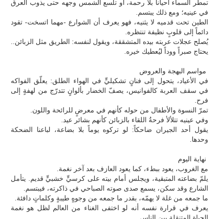
تمطر السماء أحياناً بلا رحمة، أو تلسع الشمس وجهه حتى يذوب العرق
في عينيه؛ ومع ذلك يبتسم.
الطين تحت قدميه لا يثنيه، فهو يعرف أن الشوارع -مهما اتسخت- تقود
دائماً إلى قلوبٍ نظيفة تنتظره.
يُصلح عجلات عربته بيده المتشققة، ويقول لنفسه: الطريق مثل الزبائن..
يحتاج صبراً ووداً ليُعطيك خيره.
مواسم البهجة والعروض
في الأعياد، يتحول إلى فنانٍ تشكيليٍّ في الهواء الطلق: يعلّق الفواكه
في سقف العربة كالفوانيس، يصفّ الخضار بألوانٍ تتدرّج من لهفةٍ إلى
فرح.
تمرّ النسوة والأطفال من حوله كأنهم في معرضٍ للرائحة واللون.
وفي عينيه تتلألأ فرحةُ اللقاء بالزبائن كأنهم بشائر عيد.
يقول أحد الجيران ضاحكاً: لو تركوه يوماً بلا بضاعة، لباعنا الضحكة
وحدها.
نهاية اليوم
مع الغروب، يعود ببطء، كما يعود العازف بعد آخر نغمة.
يلمّ بضاعته المتبقية، ويجلس أمام بيته على كرسيٍّ خشبيٍّ قديم. يتأمل
الشارع وقد سكن، يسمع صدى صوته الصباحي في ذاكرته، فيبتسم.
ما جمعه من غلة لا يهمّه، بقدر ما جمعه من وجوهٍ طيبةٍ وكلماتٍ دافئة.
يعرف في قرارة نفسه أنه لو اختفى الغناء من العالم لظل هو نغمة
الحياة المتنقلة بين الناس.