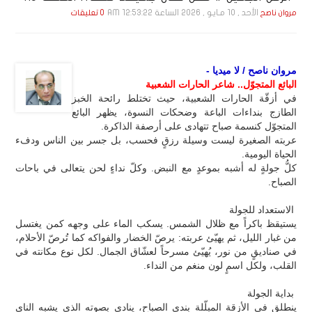
الأحد , 10 مـايـو , 2026 الساعة 12:53:22 AM
مروان ناصح
0 تعليقات
مروان ناصح / لا ميديا -
البائع المتجوّل.. شاعر الحارات الشعبية
في أزقّة الحارات الشعبية، حيث تختلط رائحة الخبز
الطازج بنداءات الباعة وضحكات النسوة، يظهر البائع
المتجوّل كنسمة صباح تتهادى على أرصفة الذاكرة.
عربته الصغيرة ليست وسيلة رزقٍ فحسب، بل جسر بين الناس ودفء
الحياة اليومية.
كلُّ جولةٍ له أشبه بموعدٍ مع النبض. وكلّ نداءٍ لحن يتعالى في باحات
الصباح.
الاستعداد للجولة
يستيقظ باكراً مع ظلال الشمس. يسكب الماء على وجهه كمن يغتسل
من غبار الليل، ثم يهيّئ عربته: يرصّ الخضار والفواكه كما تُرصّ الأحلام،
في صناديقٍ من نور، يُهيّئ مسرحاً لعشّاق الجمال. لكل نوع مكانته في
القلب، ولكل اسمٍ لون منغم من النداء.
بداية الجولة
ينطلق في الأزقة المبلّلة بندى الصباح، ينادي بصوته الذي يشبه الناي