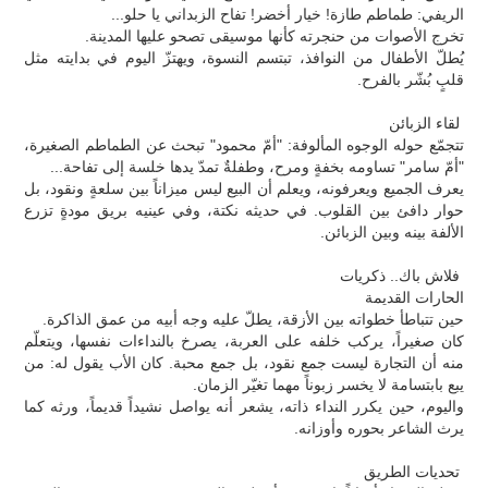
الريفي: طماطم طازة! خيار أخضر! تفاح الزبداني يا حلو...
تخرج الأصوات من حنجرته كأنها موسيقى تصحو عليها المدينة.
يُطلّ الأطفال من النوافذ، تبتسم النسوة، ويهتزّ اليوم في بدايته مثل
قلبٍ بُشّر بالفرح.
لقاء الزبائن
تتجمّع حوله الوجوه المألوفة: "أمّ محمود" تبحث عن الطماطم الصغيرة،
"أمّ سامر" تساومه بخفةٍ ومرح، وطفلةٌ تمدّ يدها خلسة إلى تفاحة...
يعرف الجميع ويعرفونه، ويعلم أن البيع ليس ميزاناً بين سلعةٍ ونقود، بل
حوار دافئ بين القلوب. في حديثه نكتة، وفي عينيه بريق مودةٍ تزرع
الألفة بينه وبين الزبائن.
فلاش باك.. ذكريات
الحارات القديمة
حين تتباطأ خطواته بين الأزقة، يطلّ عليه وجه أبيه من عمق الذاكرة.
كان صغيراً، يركب خلفه على العربة، يصرخ بالنداءات نفسها، ويتعلّم
منه أن التجارة ليست جمع نقود، بل جمع محبة. كان الأب يقول له: من
يبع بابتسامة لا يخسر زبوناً مهما تغيّر الزمان.
واليوم، حين يكرر النداء ذاته، يشعر أنه يواصل نشيداً قديماً، ورثه كما
يرث الشاعر بحوره وأوزانه.
تحديات الطريق