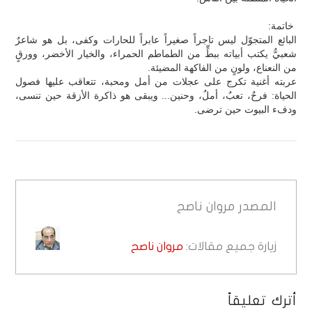
خاتمة:
البائع المتجوّل ليس تاجراً صغيراً عابراً للحارات وكفى، بل هو شاعرٌ
شعبيٌّ يكتب أبياته ببطٍّ من الطماطم الحمراء، والخيار الأخضر، وورقٍ
من النعناع، ولونٍ من الفاكهة المضيئة.
عربته أغنية تكرج على عجلات من أمل ومحبة، تتعاقب عليها فصول
الحياة: فرحٌ، تعبٌ، أملٌ، وحنين... ويبقى هو ذاكرة الأزقة حين تنسى،
ودفء البيوت حين ترضى.
المصدر
مروان ناصح
زيارة جميع مقالات:
مروان ناصح
أترك تعليقاً