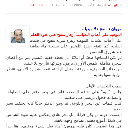
الأربعاء , 1 أبـريـل , 2026 الساعة 1:04:23 AM
مروان ناصح
0 تعليقات
مروان نــاصح / لا ميديا -
الموهبة على أعتاب الشباب.. أزهار تتفتح على ضوء الحلم
على أعتاب الشباب، الموهبة زهرة سرية تتفتح في صمت
القلب، كما تتفتح زهرة اللوتس على صفحة ماء صافية
عند شروق الشمس.
لم يكن اكتشافها صخبًا أو إعلانًا، بل لحظة خفية، كنسيم يمر بين أغصان
شجرة متأملة، يلمس الأوراق برفق، ويتركها تتأرجح بلا عنف.
بين دفاتر الصفوف، وأروقة المنزل الهادئة، تنمو الشرارة الأولى، تنتظر
من يلمسها بعناية.
صمت اللحظات الأولى
جلس "ميم" على حافة المقعد، قلم في يده، دفتر على الطاولة،
وابتسامة خجول ترتسم على شفتيه.
كتب كلمات عن البحر واللوعة، ثم وضع الدفتر جانبًا كأنه يحتفظ بسر
صغير.
الصمت حوله لم يكن فراغًا، بل بحر هادئ ينعكس عليه ضوء الشمس
في شكل أمواج ذهبية، تصافح وجهه بخفة.
في هذا الصمت، كان قلبه يهمس: "هنا، فيك شيء مختلف.. هنا يبدأ