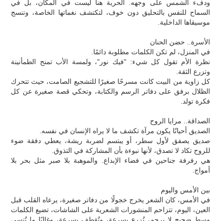
ودفء الشمس على وجهه. الحرية هنا ليست في المكان، بل في
السماح للنفس بالتحليق دون خوف، لتكتشف نغماتها الخاصة، وتنسج
موسيقاها الداخلية.
الأسرة.. حضن الحنان
في المنزل، لم تكن الكلمات مطلوبة دائمًا.
نظرة الأم تقول كل شيء: "فيك نور"، ولمسة الأب تمنح الطمأنينة
وتزرع الثقة.
كل زاوية من البيت كانت مسرحًا صغيرًا للتشجيع الصامت، حيث تتحرك
الظلال برفق على دفاتر الرسم والكتابة، وتحكي قصة صغيرة عن كل
فكرة تولد.
الصداقة.. مرايا الروح
الصديق أحيانًا يكون مرآة تكشف ما لا يراه الإنسان في نفسه.
صديق يصفق لأول سطر، أو يبتسم لضربة ريشة، يعطي دفقة ضوء
للروح تكاد لا تصدق، لأنها نبوءة بأن المشاركة في التذوق.
هي رفرفة جناحين في فضاء الإبداع. والموهبة بلا صبر مثل بحر بلا
أمواج.
بين الأمس واليوم
في الأمس، كان الشعر يخرج خجولًا من دفاتر صغيرة، يرعاه القلب قبل
العين، اليوم، تتزاحم المنشورات الشعرية على الشاشات، تضيع الكلمات
وسط ضجيج لا يرحم، تُزرع بسرعة، وتُقطف بسرعة، وغالبًا ما تُنسى