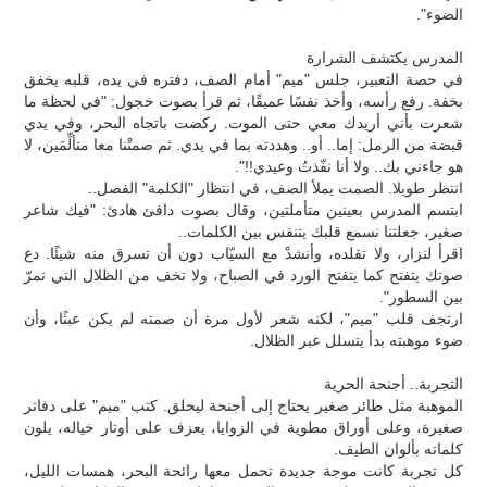
الضوء".
المدرس يكتشف الشرارة
في حصة التعبير، جلس "ميم" أمام الصف، دفتره في يده، قلبه يخفق
بخفة. رفع رأسه، وأخذ نفسًا عميقًا، ثم قرأ بصوت خجول: "في لحظة ما
شعرت بأني أريدك معي حتى الموت. ركضت باتجاه البحر، وفي يدي
قبضة من الرمل: إما.. أو.. وهددته بما في يدي. ثم صمتْنا معا متألِّمَين، لا
هو جاءني بك.. ولا أنا نفّذتُ وعيدي!!".
انتظر طويلا. الصمت يملأ الصف، في انتظار "الكلمة" الفصل..
ابتسم المدرس بعينين متأملتين، وقال بصوت دافئ هادئ: "فيك شاعر
صغير، جعلتنا نسمع قلبك يتنفس بين الكلمات..
اقرأ لنزار، ولا تقلده، وأنشدْ مع السيّاب دون أن تسرق منه شيئًا. دع
صوتك يتفتح كما يتفتح الورد في الصباح، ولا تخف من الظلال التي تمرّ
بين السطور".
ارتجف قلب "ميم"، لكنه شعر لأول مرة أن صمته لم يكن عبثًا، وأن
ضوء موهبته بدأ يتسلل عبر الظلال.
التجربة.. أجنحة الحرية
الموهبة مثل طائر صغير يحتاج إلى أجنحة ليحلق. كتب "ميم" على دفاتر
صغيرة، وعلى أوراق مطوية في الزوايا، يعزف على أوتار خياله، يلون
كلماته بألوان الطيف.
كل تجربة كانت موجة جديدة تحمل معها رائحة البحر، همسات الليل،