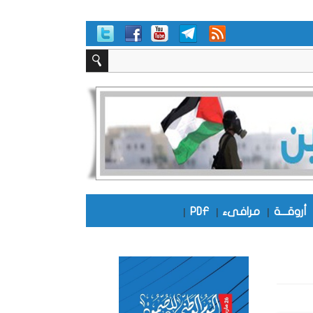
أروقـــة
|
مرافىء
|
PDF
|