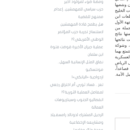
ومضة ضوء لمولود أخير
ن وشعبها
حزب سياسي للمهمشين..إعدام
ت الخليج
لعات ابن
ممنهج للقضية
هة الأول
هل يطمح قادة المهمشين
 جملة من
لاستنساخ تجربة حزب المؤتمر
ها نتائج
نتائجها
الوطني الأفريقي؟!
، وشوكة
عملية جيزان الأخيرة قوضت فتوة
متع بهما
ابن سلمان
لعسكرية
نفاق المثل الإنسانية السهل..
ى الرياض
فصاعداً،
مونتسكيو
 الأمة.
ازدواجية «اليانكي»!
تعز .. فساد ثوري أم اختراق رجعي
لمفاصل العملية الثورية؟!
انفصاليو الجنوب وسيناريوهات
العمالة
الرحيل المشترك لدونالد رامسفـيلد
ومشاريعه الإخضاعية