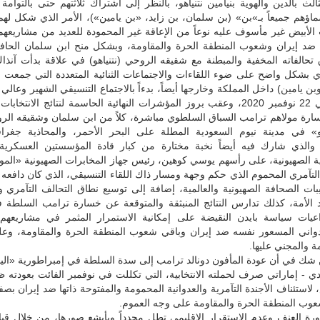
الث بالدين والهوية بنيامين نتنياهو، بالنظر إلى اشتراك ثلاثتهم حتى بالتوأمة 
اؤهم جميعاً بـ»بن» (بن سلمان، بن زايد، «بن يامين»)، الأمر الذي شكل لهم
الأبيض غير مأسوف عليه نوعاً من الإعاقة غير المحمودة للعديد من مشاريعهم 
ة ضد إيران وشعوب المنطقة الحرة والمقاومة، وبشكل منح ابن سلمان الحافز
تحالفاته المخفية والمبطنة مع شقيقه الروحي (نتنياهو) في علاقة بدأت آنذا
ي بشكل واضح على ضوء اللقاءات والاجتماعات الثنائية المتعددة التي جمعت 
ن يامين) داخل المملكة وخارجها أيضاً، بدءاً بالاجتماع التنسيقي الشهير وعالي
الذي ضم في 22 نوفمبر 2020، وعقب بروز المؤشرات النهائية الحاسمة لنتائج الانتخاب
سارة مولاهم ترامب السباق السلطوي مباشرة، كلاً من ابن سلمان وشقيقه الر
هو» في مدينة نيوم السعودية المطلة على البحر الأحمر، والمحاذية جغرافيا
والذي شارك فيه أيضاً نخبة مختارة من كبار قادة المؤسستين العسكرية و
ية الصهيونية، على رأسهم يوسي كوهين، رئيس جهاز المخابرات الصهيونية «المو
التآمري المحموم الذي حكم وجهة ومسار ذاك اللقاء التنسيقي، الذي كان دافعه
ت الصحافة الصهيونية والعالمية، إضافة إلى توسيع نطاق التحالف التآمري و
الأمة، كذلك تدارس النتائج المنبثقة والمتوقعة عن خسارة ترامب السلطة ف
اعيات سياسة بايدن النقيضة على إمكانية الاستمرار المثمر في مشاريعهم ا
دواني المسعور نفسه ضد إيران وباقي شعوب المنطقة الحرة والمقاومة، وعل
مة والمجني عليها.
ن شك في أن عودة المأفون دونالد ترامب إلى سدة السلطة في إمبراطورية «الي
 - إماراتي صرف لحملته الانتخابية، التي تكللت في نوفمبر الفائت بعودته ظا
، لاستئناف الأجندة التآمرية والعدوانية المحمومة والمفتوحة ذاتها ضد إيران بص
وب المنطقة الحرة والمقاومة على وجه العموم.
ورة العنف وعدم الاستقرار الإقليمي تطل مجدداً وبأبشع صورها، من خلال قيام