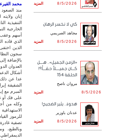
8/5/2026
المزيد
محمد القيرعي 
منذ الصعود 
التنفيذية ال
كي لا نخسر الرهان
مجاهد الصريمي
أسهم وعقب و
الذي قاده ال
8/5/2026
المزيد
الذين اختفى
سجون النظام،
بالإضافة إل
«الزمن الجميل».. هـــل
العدوان الدو
كـــان جميــــلاً حقـــاً؟!
أشكال الدعم 
الحلقة 154
عدا عن ذلك،
مروان ناصح
الشقيقة إيرا
المبرم مع إي
8/5/2026
المزيد
على فك أو تخ
وكله من أجل 
هدوءٌ.. يثير الضجيج!
الاستهدافية 
عدنان باوزير
للرموز القيا
8/5/2026
المزيد
تصفية غادرة 
الديمقراطي 