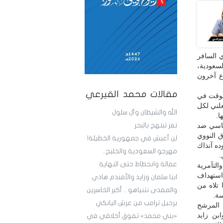
 السافر
لسعودية،
ع آخرون
مقالات محمد القيرعي
الوقت في
علني لكل
الله والشيطان وآل سلول
ا.
وماسي ضد
تعز تبتهج بالبحر
ق النووي
لن أعيش في جمهورية الخطيئة!
ده آنذاك
مهرجو السعودية والخليج..
.
عمالة وانحطاط حتى النهاية
التآمرية
 استهداف
ابنا سلمان وزايد والأفندم هادي
 تلاه من
والمفدى نتنياهو .. أكبر الخاسرين
سة.
برحيل ترامب من عرش اليانكي
نتخابات الرئاسية الأمريكية عام 2020 أمام المرشح
بن زايد
«بني محمد» تفوق أخلاقي في