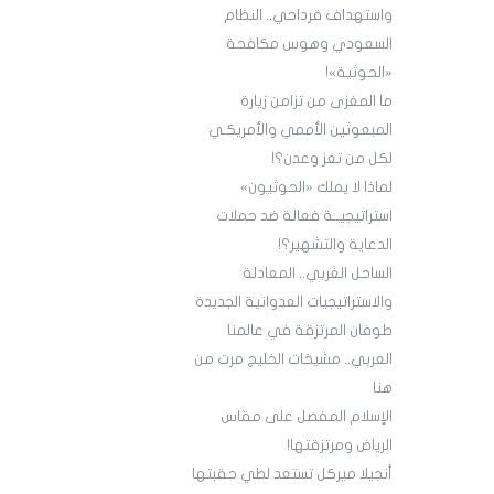
واستهداف قرداحي.. النظام
السعودي وهوس مكافحة
«الحوثية»!
ما المغزى من تزامن زيارة
المبعوثين الأممي والأمريكـي
لكل من تعز وعدن؟!
لماذا لا يملك «الحوثيون»
استراتيجيــة فعالة ضد حملات
الدعاية والتشهير؟!
الساحل الغربي.. المعادلة
والاستراتيجيات العدوانية الجديدة
طوفان المرتزقة في عالمنا
العربي.. مشيخات الخليج مرت من
هنا
الإسلام المفصل على مقاس
الرياض ومرتزقتها!
أنجيلا ميركل تستعد لطي حقبتها