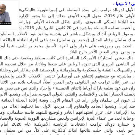
/ لا ميديا -
الأول لدونالد ترامب إلى سدة السلطة في إمبراطورية «اليانكي»
إبان ولايته الأولى عام 2016، تحول البيت الأبيض مذاك إلى ما يشبه الإدارة
تابعة للبلاط الملكي السعودي، والذي شكل المحطة الأولى لزياراته
الخارجية التي أعقبت تسلمه السلطة مباشرة في 20 كانون الثاني/ يناير 2016، إذ
صوله الرياض آنذاك وبشكل مباشر في هندسة وتنفيذ بنود الانقلاب السلطوي
ملك سلمان وفتاه المدلل (محمد بن سلمان) ضد باقي أفراد العائلة المالكة ا
 العديد من رموزهم، على غرار ولي العهد الأسبق محمد بن نايف، فيما أود
 ونفي أو فر البعض الآخر خارج البلاد.
ى ذلك، دشن المشاركة الأمريكية السافرة التي كانت مبطنة ومخفية حتى ذلك 
لي الفاشي البربري الذي تقوده الرياض على شعبنا وبلادنا، من خلال تقديمه ال
والتسهيلات التقنية والعسكرية والمعلوماتية واللوجستية الحربية للرياض وحلفائه
 مباشرته مع صنيعتهم (نتنياهو في أورشليم) تدشين الانقلاب الأمني والدبل
ن، عبر إعلان ترامب غير القانوني وغير المبرر أصلاً، انسحاب بلاده من الاتفا
ران في عهد سلفه باراك أوباما (اتفاق الخمسة + واحد)، والذي نص في بعض بنو
فيف الحصار المالي والاقتصادي والتقني الدولي الموجه ضد إيران وشعبها الأبي
عيون ابن سلمان وابن زايد في المقام الأول، وبغية إعادة العجلة العدائية و
ضد إيران وشعبها الصامد والمقاوم إلى مربعها الأول، بما تخللهما آنذاك من
دية الإيرانية، على غرار استهدافهم الغادر والوضيع للشهيد قاسم سليماني، وما
وجبانة لعدد من علماء الذرة الإيرانيين ولبعض مشاريعها النووية الحيوية والحسا
وبالطبع، ومع خسارة دونالد ترامب الا
جو بايدن، والتي حلت نتائجها آنذاك كالكارثة على كلٍّ من ابن سلمان وا