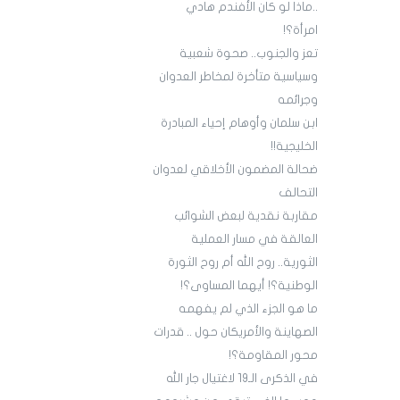
..ماذا لو كان الأفندم هادي
امرأة؟!
تعز والجنوب.. صحوة شعبية
وسياسية متأخرة لمخاطر العدوان
وجرائمه
ابن سلمان وأوهام إحياء المبادرة
الخليجية!!
ضحالة المضمون الأخلاقي لعدوان
التحالف
مقاربة نقدية لبعض الشوائب
العالقة في مسار العملية
الثورية.. روح الله أم روح الثورة
الوطنية؟! أيهما المساوى؟!
ما هو الجزء الذي لم يفهمه
الصهاينة والأمريكان حول .. قدرات
محور المقاومة؟!
في الذكرى الـ19 لاغتيال جار الله