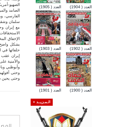
الصهيو-أمريك
العدد ( 1904)
العدد ( 1905)
الصامد والمر
الفارسي، وبع
سلمان وشقيقي
مع إيران وحل
الاستحقاقات 
الإخفاق الم
بشكل واضح 
العدد ( 1902)
العدد ( 1903)
حلفائها في ا
إيران عقب ا
والأمنية عل
وأبوظبي وباق
وحتى أفولهم
وحتى يحين ذل
العدد ( 1900)
العدد ( 1901)
الـمـزيــد +
المصد