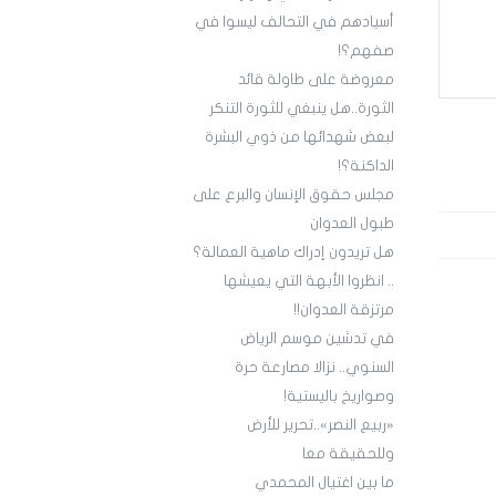
أسيادهم في التحالف ليسوا في
صفهم؟!
معروضة على طاولة قائد
الثورة..هل ينبغي للثورة التنكر
لبعض شهدائها من ذوي البشرة
الداكنة؟!
مجلس حقوق الإنسان والبرع على
طبول العدوان
هل تريدون إدراك ماهية العمالة؟
.. انظروا الأبهة التي يعيشها
مرتزقة العدوان!!
في تدشين موسم الرياض
السنوي.. نزالا مصارعة حرة
وصواريخ باليستية!
«ربيع النصر»..تحرير للأرض
وللحقيقة معا
ما بين اغتيال المحمدي