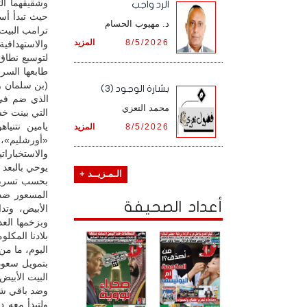
وشقيقهما الث
الرد واجب
حيث تبدأ أسم
د. مهيوب الحسام
ترامب البيت 
8/5/2026
المزيد
والاستهدافي
لتوسيع نطاق 
طابعها السر
(بن سلمان وب
بشارة الوجود (3)
محمد التعزي
التي بينت خ
يامين نتنيا
8/5/2026
المزيد
«أورشليم»، 
والاستخبارات
يوحي بالبعد 
الـمـزيــد +
بحسب تسريبا
المسعور ضد 
أعداد الصحيفة
الأبيض، وتد
وبزخمها الع
بلادنا المكلو
اليوم، ما م
بتمويل سعودي
البيت الأبيض
وضد باقي شع
ولتبدأ معه د