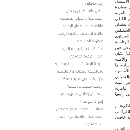
الاسمية،
زمن جاهلي
 بمغادرة
الأمن «الماركييزي» في
التآمرية
 الكافي
الشمايتين .. الذراع القمعية
ك بفقدان
واللصوصية لإخوان الرذيلة
الشقيقين
جائحة ابن سلمان تضرب ترامب
 المستوى
وإدارته المترنحة
ات الرئاسية
وحي «بن
طاغية الشمايتين عبدالعزيز
ً لكيان
ردمان..مهرج إخونجي
الأمنية
الأزمة اليمنية..أسبابها وجذورها
ساد»، ما
 الأساس،
وبواعثها المحلية والإقليمية
العدواني
«ترويكا» ولي عهد مملكة
ي البيت
الرذيلة محمد بن سلمان
لتآمرية
ى رأسها
بـ«مارش وطني ديني» نفير
إتاوات خونجي
انكي» تم
عصابات الخطف والجريمة في
فراً إلى
الشمايتين.. «الجستابو» الأمني
فة خاصة،
لـ«الخونج»
 الثنائي