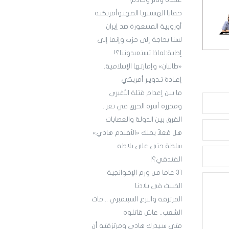
عمدة وثائر وخادم!
خفايا الهستيريا الصهيوأمريكية
أوروبية المسعورة ضد إيران
لسنا بحاجة إلى حزب وإنما إلى
إجابة:لماذا تستعبدوننا؟!
«طالبان» وإمارتها الإسلامية..
إعـادة تـدويـر أمريكي
ما بين إعدام قتلة الأغبري
ومجزرة أسرة الحرق في تعز..
الفرق بين الدولة والعصابات
هل فعلاً يملك «الأفندم هادي»
سلطة حتى على بلاطه
الفندقي؟!
3١ عاما من ورم الإخوانجية
الخبيث في بلادنا
المرتزقة والبرع السبتمبري .. مات
الشعب.. عاش قاتلوه
متى سـيدرك هادي ومرتزقته أن