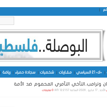
|
قع
|
«لا» 21 السياسي
|
مقـاربات
|
شخصيات
|
سجادة حمراء
|
رياضة
|
ن وترامب..التآخي التآمري المحموم ضد الأمة
الأحد , 17 مـايـو , 2026 الساعة 12:21:57 AM
0 تعليقات