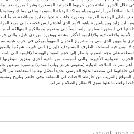
ي خلال الأشهر الفائتة بشن حربهما العدوانية المسعورة وغير المبررة ضد إيرا
ابط، انطلاقاً من أراضي ومياه مملكة الرذيلة السعودية وباقي ممالك ومشيخيا
ض بلدان الرجعية العربية، وبصورة جاءت نتائجها مغايرة ومناقضة تماماً لتط
ه ابن زايد وبن يامين نتنياهو، الأمر الذي أعادهم ليس فحسب إلى مربع المواج
فائها في المحور المقاوم، وإنما أيضاً إلى وضعهم وممالكهم المتهالكة أمام
الأمنية والاقتصادية والإقليمية الأكثر مشقة ووعورة من ذي قبل، والتي فرضت
خزي والمهين الذي مني به مشروع العدوان الصهيوأمريكي في حرب عبثية صبت 
لا لبس فيه لمصلحة الطرف المستهدف (إيران) التي قويت شوكتها بالطبع
لمنطقة على وجه العموم، بالنظر إلى حجم النفوذ والهيمنة الإقليمية التي باتت تت
لحرب العدوانية الأخيرة، والتي أسهمت من ناحية أخرى بتعزيز سيطرتها ا
ى أهم ممرات الملاحة الدولية (مضيقي هرمز وباب المندب) وبصورة سيتعين عل
ي حلفائهما في منطقة الخليج الفارسي تحديداً تحمّل تبعاتها المضاعفة من الآن 
 المتوقع والقريب من خارطة الأحداث في المنطقة وفي حاضر وتاريخ ومستقبل
ك الوقت ما علينا سوى الانتظار والصلاة والترقب.
ر
محمد القيرعي