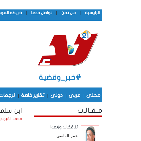
|
|
|
الرئيسية
من نحن
تواصل معنا
خريطة المو
#خبر_وقضية
محلي
|
عربي
|
دولي
|
تقارير خاصة
|
ترجمات
مـقـالات
ابن سلما
محمد القيرعي
تناقضات وزيف!
عمر القاضي