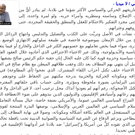
/ لا ميديا -
اريخهم الحركي والسياسي الأكثر شؤما في بلادنا، لم يبادر أيٌّ من
الإصلاح وساسته ومنظريه وأمراء حربه، ولو لمرة واحدة، إلى
حتى مجرد التفكير بالاحتكام للعقل والمنطق والحقيقة المجردة، حتى
فهم وعثراتهم.
 نشأت في الأصل وتربَّت على الكذب والتضليل والتدليس وانتهاج الرذائل ال
وح من خلال الإمعان بموضوعية فاحصة في طبيعة سلوكهم الانتهازي الوضيع و
لقذرة، سواء فيما يخص تعاملهم مع خصومهم الكثر في الداخل والخارج أو فيما يتعل
اسية والأيديولوجية، وذلك عبر الاختباء الاحترافي الذي أجادوه خلال العقود الف
 سياسية وحزبية قوية كما كان عليه الحال إبان حقبة حكم الرئيس صالح بشقيه
 الاختباء خلف تكتل أحزاب اللقاء المشترك، الذي نجحوا (أي المطاوعة) في 
فه ومكوناته الحركية والحزبية بدرجة مكنتهم من الحفاظ على وجودهم 
ى البرلماني بصورة ملحوظة ومؤثرة، وعلى حساب باقي حلفائهم المفترضي
كتل الأضحوكة، رغم أنهم لم يعودوا آنذاك محل ترحيب أحد، لا في الداخل ولا ف
هم رعاتهم وأسيادهم الإقليميون والدوليون الذين نبذوهم على ضوء الانعطافة الح
المزاج السياسي العالمي عموما، والأمريكي بصفة خاصة، حيال مسألة التعامل
لام السياسي في العالمين العربي والإسلامي، بوصفها البذرة المنتجة لقوى
ني المستفحل في العالم بكافة أشكاله ومكوناته، وصولا في نهاية المطاف إلى 
بطاحي وبزعم الدفاع عن الشرعية السياسية والصوابية الدينية تحت يافطة تحا
لي الذي تقوده كلٌّ من أمريكا و"إسرائيل" ضد بلادنا عبر أدواتهما الإقليمية في 
بي تحديدا.