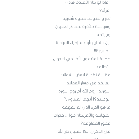
..ماذا لو كان الأفندم هادي
امرأة؟!
تعز والجنوب.. صحوة شعبية
وسياسية متأخرة لمخاطر العدوان
وجرائمه
ابن سلمان وأوهام إحياء المبادرة
الخليجية!!
ضحالة المضمون الأخلاقي لعدوان
التحالف
مقاربة نقدية لبعض الشوائب
العالقة في مسار العملية
الثورية.. روح الله أم روح الثورة
الوطنية؟! أيهما المساوى؟!
ما هو الجزء الذي لم يفهمه
الصهاينة والأمريكان حول .. قدرات
محور المقاومة؟!
في الذكرى الـ19 لاغتيال جار الله