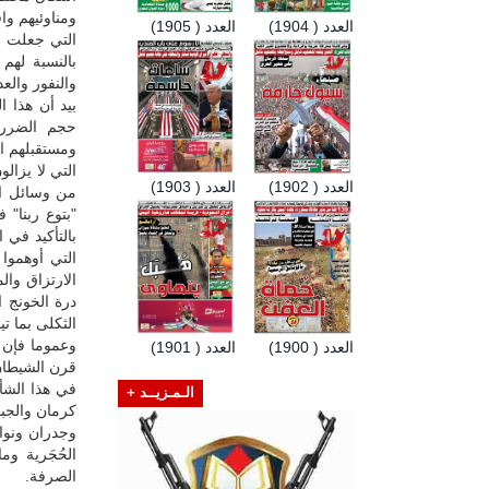
ومناوئيهم وا
العدد ( 1904)
العدد ( 1905)
التي جعلت م
بالنسبة لهم
والنفور والع
بيد أن هذا ا
حجم الضرر 
ومستقبلهم ا
التي لا يزالو
العدد ( 1902)
العدد ( 1903)
من وسائل ال
"بتوع ربنا" 
بالتأكيد في ا
التي أوهموا 
الارتزاق وال
درة الخونج 
الثكلى بما ت
وعموما فإن 
العدد ( 1900)
العدد ( 1901)
قرن الشيطان
في هذا الشأ
الـمـزيــد +
كرمان والجب
وجدران ونواف
الحُجَرية و
الصرفة.