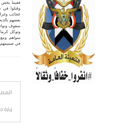
ففيما يخص م
وقتلوا في ص
عجائب وغرائ
بعضهم بالذب
سقوف ونوافذ
وتوكل كرمان
سواهم. ومع 
في صميمهم ا
المصد
زيارة 