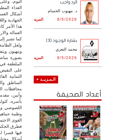
اليوم، وعلى
الرد واجب
العداء المط
د. مهيوب الحسام
أشكال العسف
8/5/2026
المزيد
الجهادية واللا
هذا الأمر كا
العمالة والا
كما تشير إلى
بشارة الوجود (3)
ولعل الطامة 
محمد التعزي
وينهبون ويت
بصورة مباش
8/5/2026
المزيد
الملطفة في ن
على النقيض 
الثمانية ال
الـمـزيــد +
المناطق وا
محافظات الح
أعداد الصحيفة
وأبين، مقدم
بأسره، كثوا
اللصوصي وا
وطنية جماهي
القوى الاجتم
فطرق الحكم ا
فيها قسرا ل
أشكال مختلف