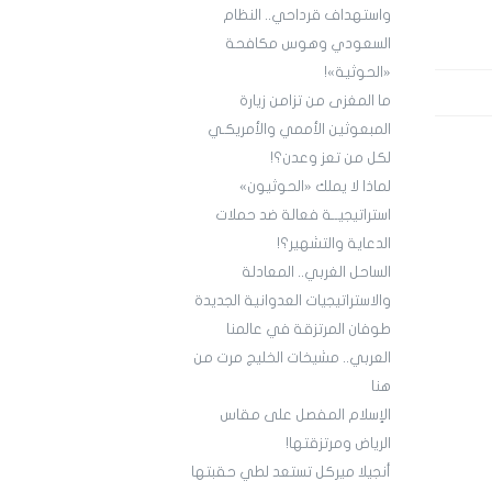
واستهداف قرداحي.. النظام
السعودي وهوس مكافحة
«الحوثية»!
ما المغزى من تزامن زيارة
المبعوثين الأممي والأمريكـي
لكل من تعز وعدن؟!
لماذا لا يملك «الحوثيون»
استراتيجيــة فعالة ضد حملات
الدعاية والتشهير؟!
الساحل الغربي.. المعادلة
والاستراتيجيات العدوانية الجديدة
طوفان المرتزقة في عالمنا
العربي.. مشيخات الخليج مرت من
هنا
الإسلام المفصل على مقاس
الرياض ومرتزقتها!
أنجيلا ميركل تستعد لطي حقبتها