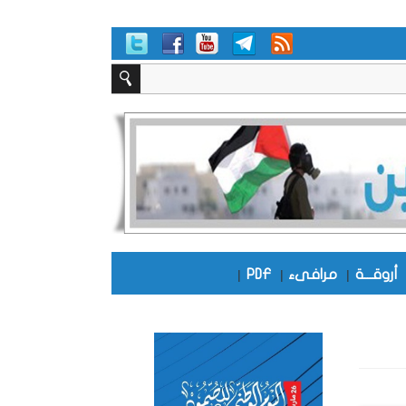
أروقـــة
|
مرافىء
|
PDF
|