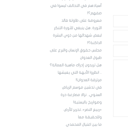
أسيادهم في التحالف ليسوا في
صفهم؟!
معروضة على طاولة قائد
الثورة..هل ينبغي للثورة التنكر
لبعض شهدائها من ذوي البشرة
الداكنة؟!
مجلس حقوق الإنسان والبرع على
طبول العدوان
هل تريدون إدراك ماهية العمالة؟
.. انظروا الأبهة التي يعيشها
مرتزقة العدوان!!
في تدشين موسم الرياض
السنوي.. نزالا مصارعة حرة
وصواريخ باليستية!
«ربيع النصر»..تحرير للأرض
وللحقيقة معا
ما بين اغتيال المحمدي