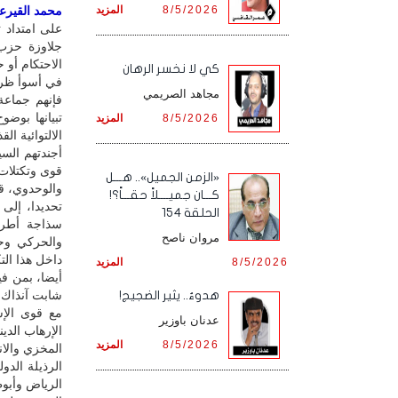
8/5/2026
المزيد
محمد القيرعي 
على امتداد ت
جلاوزة حزب 
الاحتكام أو 
كي لا نخسر الرهان
في أسوأ ظرو
مجاهد الصريمي
فإنهم جماعة
تبيانها بوض
8/5/2026
المزيد
الالتوائية ا
أجندتهم السي
قوى وتكتلات
«الزمن الجميل».. هـــل
كـــان جميــــلاً حقـــاً؟!
تحديدا، إلى
الحلقة 154
سذاجة أطرا
مروان ناصح
والحركي وحت
داخل هذا الت
8/5/2026
المزيد
أيضا، بمن في
شابت آنذاك 
هدوءٌ.. يثير الضجيج!
مع قوى الإس
عدنان باوزير
الإرهاب الدي
8/5/2026
المزيد
المخزي والان
الرذيلة الدو
الرياض وأبوظ