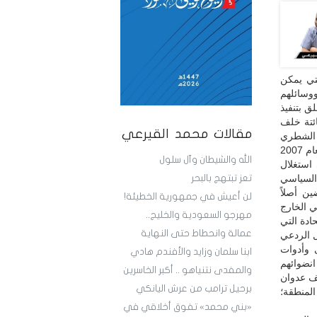
تي يمكن
وسائلهم
ق بتنفيذ
ائتة خلف
مقالات محمد القيرعي
ا الشطري
والوحدوي، قبل أن ينتهي بهم المطاف بعد ذلك وعقب طلاقهم المبطن مع نظام صالح في العام 2007
الله والشيطان وآل سلول
استغلال
السياسي
تعز تبتهج بالبحر
ن أصلاً
لن أعيش في جمهورية الخطيئة!
ي الخارج
مهرجو السعودية والخليج..
ادة التي
عمالة وانحطاط حتى النهاية
 الردعي
 وأدوات
ابنا سلمان وزايد والأفندم هادي
انضوائهم
والمفدى نتنياهو .. أكبر الخاسرين
لف عدوان
برحيل ترامب من عرش اليانكي
المنطقة؛
«بني محمد» تفوق أخلاقي في