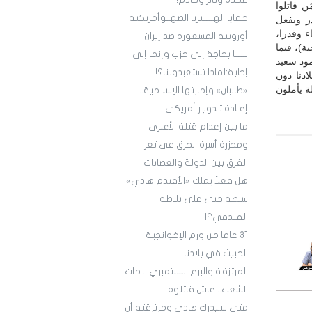
عمدة وثائر وخادم!
 قاتلوا
خفايا الهستيريا الصهيوأمريكية
ر وبفعل
 وقدرا،
أوروبية المسعورة ضد إيران
ة)، فيما
لسنا بحاجة إلى حزب وإنما إلى
مود سعيد
إجابة:لماذا تستعبدوننا؟!
دنا دون
 يأملون
«طالبان» وإمارتها الإسلامية..
إعـادة تـدويـر أمريكي
ما بين إعدام قتلة الأغبري
ومجزرة أسرة الحرق في تعز..
الفرق بين الدولة والعصابات
هل فعلاً يملك «الأفندم هادي»
سلطة حتى على بلاطه
الفندقي؟!
3١ عاما من ورم الإخوانجية
الخبيث في بلادنا
المرتزقة والبرع السبتمبري .. مات
الشعب.. عاش قاتلوه
متى سـيدرك هادي ومرتزقته أن