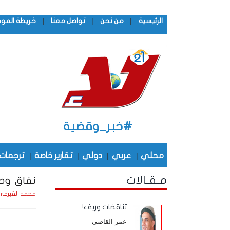
|
|
|
الرئيسية
من نحن
تواصل معنا
خريطة المو
#خبر_وقضية
محلي
|
عربي
|
دولي
|
تقارير خاصة
|
ترجمات
مـقـالات
نفاق وط
محمد القيرعي
تناقضات وزيف!
عمر القاضي