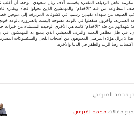
كرمة عاهل الرذيلة، المقدرة بخمسة آلاف ريال سعودي، لوحظ أن أغلب مَن
ف المطاوعة من فئة "الأخدام" والمهمشين الذين تحولوا فجأة وبقدرة قاد
ب الطبيعة من شهداء مقيدين رسميا في كشوفات المرتزقة إلى متوفين قضاء
حة الصدرية، وآخرون سقطوا في بالوعة مفتوحة (ليست بالضرورة بالوعة خونجي
 شهدائهم من فئة "الأخدام" كانت هي الأخرى الوحيدة المستثناة من خيرات ح
، في ظل مظاهر النعمة والترف المعيشي الذي يتمتع به المهمشون في بلا
هذا لا يزال هؤلاء المرضى المعتوهون من أصحاب اللحى والسكسوكات المسربلة
كتساب رضا الرب والظفر في الدنيا والآخرة.
ر
محمد القيرعي
جميع مقالات:
محمد القيرعي