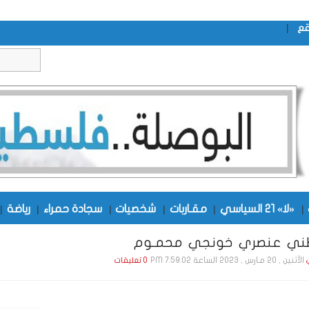
|
قع
|
«لا» 21 السياسي
|
مقـاربات
|
شخصيات
|
سجادة حمراء
|
رياضة
|
ني عنصري خونجي محمـوم
الأثنين , 20 مـارس , 2023 الساعة 7:59:02 PM
0 تعليقات