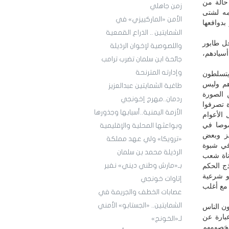
حالة من
زمن جاهلي
مه لشتى
الأمن «الماركييزي» في
بدوافعها
الشمايتين .. الذراع القمعية
خل طابور
واللصوصية لإخوان الرذيلة
أسيادهم،
جائحة ابن سلمان تضرب ترامب
وإدارته المترنحة
ويتسلطون
هم وليس
طاغية الشمايتين عبدالعزيز
 الصورة
ردمان..مهرج إخونجي
ة تصرفوا
الأزمة اليمنية..أسبابها وجذورها
 الأعوام
صوصا في
وبواعثها المحلية والإقليمية
عز وبعض
«ترويكا» ولي عهد مملكة
في شبوة
الرذيلة محمد بن سلمان
اناة شعب
ج الحكم
بـ«مارش وطني ديني» نفير
و شرعية
إتاوات خونجي
مع أغلب
عصابات الخطف والجريمة في
الشمايتين.. «الجستابو» الأمني
ون الناس
بارة عن
لـ«الخونج»
لخصومهم