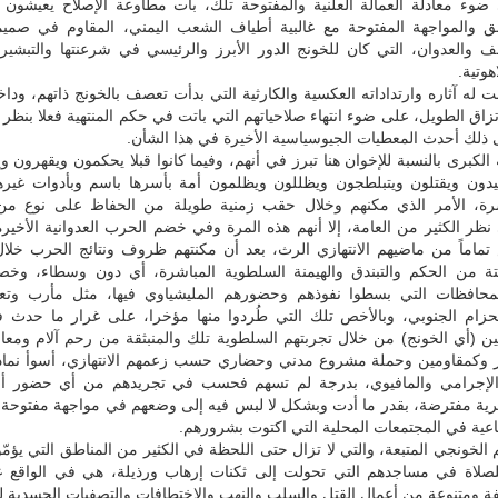
 ضوء معادلة العمالة العلنية والمفتوحة تلك، بات مطاوعة الإصلاح يعيشون 
بق والمواجهة المفتوحة مع غالبية أطياف الشعب اليمني، المقاوم في صمي
 والعدوان، التي كان للخونج الدور الأبرز والرئيسي في شرعنتها والتبشير 
هوتية.
نت له آثاره وارتداداته العكسية والكارثية التي بدأت تعصف بالخونج ذاتهم، ودا
رتزاق الطويل، على ضوء انتهاء صلاحياتهم التي باتت في حكم المنتهية فعلا بنظر 
 ذلك أحدث المعطيات الجيوسياسية الأخيرة في هذا الشأن.
الكبرى بالنسبة للإخوان هنا تبرز في أنهم، وفيما كانوا قبلا يحكمون ويقهرون 
فيدون ويقتلون ويتبلطجون ويظللون ويظلمون أمة بأسرها باسم وبأدوات غير
رة، الأمر الذي مكنهم وخلال حقب زمنية طويلة من الحفاظ على نوع من
ظر الكثير من العامة، إلا أنهم هذه المرة وفي خضم الحرب العدوانية الأخير
تماماً من ماضيهم الانتهازي الرث، بعد أن مكنتهم ظروف ونتائج الحرب خلال
فائتة من الحكم والتبندق والهيمنة السلطوية المباشرة، أي دون وسطاء، وخ
لمحافظات التي بسطوا نفوذهم وحضورهم المليشياوي فيها، مثل مأرب وت
زام الجنوبي، وبالأخص تلك التي طُردوا منها مؤخرا، على غرار ما حدث 
ين (أي الخونج) من خلال تجربتهم السلطوية تلك والمنبثقة من رحم آلام ومع
ر وكمقاومين وحملة مشروع مدني وحضاري حسب زعمهم الانتهازي، أسوأ نماذ
لإجرامي والمافيوي، بدرجة لم تسهم فحسب في تجريدهم من أي حضور أ
رية مفترضة، بقدر ما أدت وبشكل لا لبس فيه إلى وضعهم في مواجهة مفتوحة 
اعية في المجتمعات المحلية التي اكتوت بشرورهم.
لخونجي المتبعة، والتي لا تزال حتى اللحظة في الكثير من المناطق التي يؤمّ
لصلاة في مساجدهم التي تحولت إلى ثكنات إرهاب ورذيلة، هي في الواقع ع
ة ومتنوعة من أعمال القتل والسلب والنهب والاختطافات والتصفيات الجسدية 