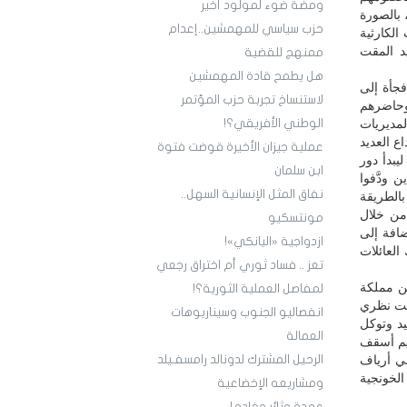
ومضة ضوء لمولود أخير
 بالصورة
حزب سياسي للمهمشين..إعدام
لكارثية
د المقت
ممنهج للقضية
هل يطمح قادة المهمشين
فجأة إلى
لاستنساخ تجربة حزب المؤتمر
وحاضرهم
مديريات
الوطني الأفريقي؟!
اع العديد
عملية جيزان الأخيرة قوضت فتوة
بدأ دور
ابن سلمان
 ودَّفوا
نفاق المثل الإنسانية السهل..
 بالطريقة
 من خلال
مونتسكيو
ضافة إلى
ازدواجية «اليانكي»!
العائلات
تعز .. فساد ثوري أم اختراق رجعي
ن مملكة
لمفاصل العملية الثورية؟!
فت نظري
انفصاليو الجنوب وسيناريوهات
د وتوكل
العمالة
يم أسقف
في أرياف
الرحيل المشترك لدونالد رامسفـيلد
الخونجية
ومشاريعه الإخضاعية