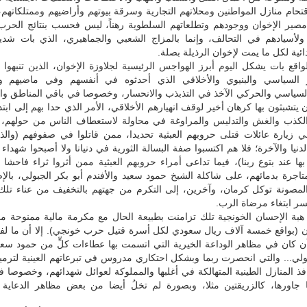
قتحام منازل المواطنين ومحلاتهم التجارية وسرقة بيوتهم وأراضيهم وممتلكاتهم،
صير الإخوان ووجودهم وتطلعاتهم السلطوية رهناً، ليس فحسب بنتائج الحرب ا
 ولأسيادهم في التحالف، وإنما بالمزاج الشعبي والجماهيري، الذي بات شدي
دائية لكل ما يمت لإخوان الرذيلة بصلة.
لواقع بات يشكل اليوم أبرز الهواجس الرئيسية لجلاوزة الإخوان، الذين تنبهوا 
السياسي والبنيوي والأخلاقي الذي أحدثوه في أنفسهم وفي ماضيهم 
لسياسي والحركي الآخذ في التذبذب والانحسار، وخصوصا في باقي المناطق وال
ن يتشبثون بها كرهان أخير لوقف انهيارهم الأخلاقي، الأمر الذي حدا بهم إلى ابتد
كذب والغش والتدليس والمراوغة في محاولة لاستعطاف الناس من حولهم، لي
في زيارة عائلات قتلى حروبهم العبثية تحديدا، ممن قاتلوا في صفوفهم (والذين
لدنيا والآخرة؛ فلا هم اكتسبوا صفة البسالة الثورية في دنيانا ولا أصبحوا شهداء
بها عند بتوع ربنا)، فيما تداعى أمراء حروبهم العبثية ممن أثروا ثراء فاحشا
متاجرة بدمائهم، على شاكلة الشيخ حمود سعيد والأفندم أبو بكر الجبولي، بالإ
المصونة توكل كرمان، وآخرين، إلى التكرم من جهتهم بالتخفيف من عناء تلك 
يسر ابتغاء مرضاة الرب.
هبة الإحسان الخونجية تلك تزامنت بطبيعة الحال مع مكرمة مالية ممنوحة م
 (بواقع خمسة آلاف ريال سعودي لكل أسرة قتيل حرب خونجي). إلا أن ما ل
ن كان في مظاهر الوداعة الخيرية التي اتسمت بها عطاءات كلٍّ من حمود سعي
ولي... والتي انحصرت ربما وبشكل احتكاري مدروس في تبرعاتهم العينية لترم
ذ المنازل الطينية المتهالكة في أغلبها والمملوكة لعوائل شهدائهم، وخصوصا 
ما جاورها، كالزريقتين مثلا، وبصورة لم تخلُ أيضا من بعض مظاهر الدعاية 