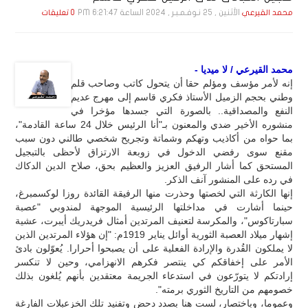
الأثنين , 25 نـوفـمـبـر , 2024 الساعة 6:21:47 PM
محمد القيرعي
0 تعليقات
محمد القيرعي / لا ميديا -
إنه لأمر مؤسف ومؤلم حقا أن يتحول كاتب وصاحب قلم
وطني بحجم الزميل الأستاذ فكري قاسم إلى مهرج عديم
النفع والمصداقية.. بالصورة التي جسدها مؤخرا في
منشوره الأخير ضدي والمعنون بـ"أنا الرئيس خلال 24 ساعة القادمة"،
بما حواه من أكاذيب وتهكم وشماتة وتجريح شخصي طالني دون سبب
مقنع سوى رفضي الدخول في زوبعة الارتزاق لأحظى بالتبجيل
المستحق كما أشار الرفيق العزيز والعظيم بحق، صلاح الدين الدكاك
في رده على المنشور آنف الذكر.
إنها الكارثة التي لخصتها وحذرت منها الرفيقة القائدة روزا لوكسمبرغ،
حينما أشارت في مداخلتها الرئيسية الموجهة لمندوبي "عصبة
سبارتاكوس"، والمكرسة لتعنيف المرتدين أمثال فريدريك أيبرت، عشية
إشهار ميلاد العصبة الثورية أوائل يناير 1919م: "إن هؤلاء المرتدين الذين
لا يملكون القُدرة والإرادة الفعلية على أن يصبحوا أحرارا. يُعوّلون بادئ
الأمر على إخفاقكم كي ينتصر فكرهم الانهزامي، وحين لا تنكسر
إرادتكم لا يتورّعون في استدعاء الجريمة معتقدين بأنهم يُلغون بذلك
خصومهم من التاريخ الثوري برمته".
وعموما، وباختصار، لست هنا بصدد دحض وتفنيد تلك الخزعبلات الفارغة