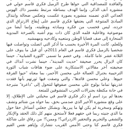
والفاقدة للمصداقية التي حواها طرح الزميل فكري قاسم حولي في
منشوره آنف الذكر، وإنما الهدف ببساطة مرتبط بتفسير ذاك الهوس
العدائي الذي تضمنه منشوره بصورة عكست وتعكس ضحالة وابتذال
المبادئ المتنوعة التي يعتنقها فكري قاسم على إيقاع الارتزاق الذي
جرده، ليس فحسب من فكره ومبادئه ووطنيته، وإنما أيضا من
موضوعية وفاعلية قلمه الذي كان ذات يوم أشبه بالصرخة المدوية
المنحازة إلى صف قضايا الوطن ومتعبيه وكادحيه ومهمشيه.
وللعلم، كانت المرة الأخيرة بحسب ما أذكر التي اتصلت وتواصلت فيها
شخصيا بالزميل فكري قاسم في العام 2011م، أي قبل ما ينوف على
الثلاثة عشر عاما كاملة.. وفي خضم ما تسمى "الثورة الشبابية"، حينما
كان لايزال يحرر صحيفة "حديث المدينة"، حينما نشرت آنذاك في
صحيفته آخر مقالاتي الاستنكارية على ضوء هتافات شباب الثورة
الترحيبية بجنرال العمالة علي محسن الأحمر، بما معناه "حيوا الفرقة
حيوها.. وعلي محسن قائدها"، والتي وصفت فيها ثورتهم بأنها فقدت
عذريتها تماما بولوج علي محسن صفوفها لتتحول إلى "داعرة" متبرجة
في حانة مكتظة بجنرالات الحرب المتشوقين للمتعة.
بعدها لم يرد اسم أو ذكر فكري قاسم في مخيلتي على الإطلاق، إلا
على وقع منشوره الأخير الذي صدمني بحق، بما حواه من شتائم وتشف
وتهكم وسخرية لم يكن لها ما يبررها، وبشكل جعلني أتساءل حقا حول
ما الذي جنيته ربما في حقهم فعلا لأستحق منهم كل ذلك الحقد والإنكار
والتشفي والتجريم والتحقير الازدرائي؟! وممن؟! من رفاق على شاكلة
فكري قاسم كنا وحتى الأمس القريب نتشارك وإياهم نفس القيم