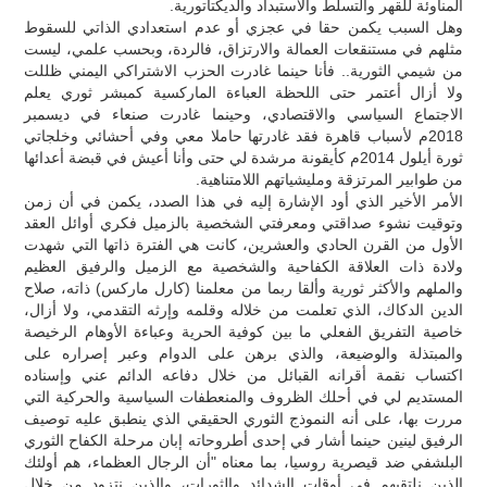
المناوئة للقهر والتسلط والاستبداد والديكتاتورية.
وهل السبب يكمن حقا في عجزي أو عدم استعدادي الذاتي للسقوط
مثلهم في مستنقعات العمالة والارتزاق، فالردة، وبحسب علمي، ليست
من شيمي الثورية.. فأنا حينما غادرت الحزب الاشتراكي اليمني ظللت
ولا أزال أعتمر حتى اللحظة العباءة الماركسية كمبشر ثوري يعلم
الاجتماع السياسي والاقتصادي، وحينما غادرت صنعاء في ديسمبر
2018م لأسباب قاهرة فقد غادرتها حاملا معي وفي أحشائي وخلجاتي
ثورة أيلول 2014م كأيقونة مرشدة لي حتى وأنا أعيش في قبضة أعدائها
من طوابير المرتزقة ومليشياتهم اللامتناهية.
الأمر الأخير الذي أود الإشارة إليه في هذا الصدد، يكمن في أن زمن
وتوقيت نشوء صداقتي ومعرفتي الشخصية بالزميل فكري أوائل العقد
الأول من القرن الحادي والعشرين، كانت هي الفترة ذاتها التي شهدت
ولادة ذات العلاقة الكفاحية والشخصية مع الزميل والرفيق العظيم
والملهم والأكثر ثورية وألقا ربما من معلمنا (كارل ماركس) ذاته، صلاح
الدين الدكاك، الذي تعلمت من خلاله وقلمه وإرثه التقدمي، ولا أزال،
خاصية التفريق الفعلي ما بين كوفية الحرية وعباءة الأوهام الرخيصة
والمبتذلة والوضيعة، والذي برهن على الدوام وعبر إصراره على
اكتساب نقمة أقرانه القبائل من خلال دفاعه الدائم عني وإسناده
المستديم لي في أحلك الظروف والمنعطفات السياسية والحركية التي
مررت بها، على أنه النموذج الثوري الحقيقي الذي ينطبق عليه توصيف
الرفيق لينين حينما أشار في إحدى أطروحاته إبان مرحلة الكفاح الثوري
البلشفي ضد قيصرية روسيا، بما معناه "أن الرجال العظماء، هم أولئك
الذين نلتقيهم في أوقات الشدائد والثورات، والذين نتزود من خلال