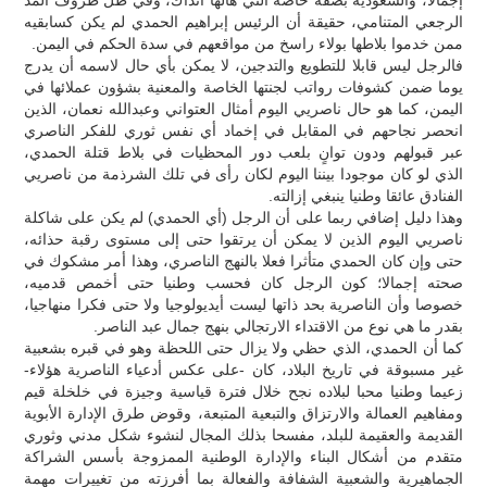
الرجعي المتنامي، حقيقة أن الرئيس إبراهيم الحمدي لم يكن كسابقيه
ممن خدموا بلاطها بولاء راسخ من مواقعهم في سدة الحكم في اليمن.
فالرجل ليس قابلا للتطويع والتدجين، لا يمكن بأي حال لاسمه أن يدرج
يوما ضمن كشوفات رواتب لجنتها الخاصة والمعنية بشؤون عملائها في
اليمن، كما هو حال ناصريي اليوم أمثال العتواني وعبدالله نعمان، الذين
انحصر نجاحهم في المقابل في إخماد أي نفس ثوري للفكر الناصري
عبر قبولهم ودون توانٍ بلعب دور المحظيات في بلاط قتلة الحمدي،
الذي لو كان موجودا بيننا اليوم لكان رأى في تلك الشرذمة من ناصريي
الفنادق عائقا وطنيا ينبغي إزالته.
وهذا دليل إضافي ربما على أن الرجل (أي الحمدي) لم يكن على شاكلة
ناصريي اليوم الذين لا يمكن أن يرتقوا حتى إلى مستوى رقبة حذائه،
حتى وإن كان الحمدي متأثرا فعلا بالنهج الناصري، وهذا أمر مشكوك في
صحته إجمالا؛ كون الرجل كان فحسب وطنيا حتى أخمص قدميه،
خصوصا وأن الناصرية بحد ذاتها ليست أيديولوجيا ولا حتى فكرا منهاجيا،
بقدر ما هي نوع من الاقتداء الارتجالي بنهج جمال عبد الناصر.
كما أن الحمدي، الذي حظي ولا يزال حتى اللحظة وهو في قبره بشعبية
غير مسبوقة في تاريخ البلاد، كان -على عكس أدعياء الناصرية هؤلاء-
زعيما وطنيا محبا لبلاده نجح خلال فترة قياسية وجيزة في خلخلة قيم
ومفاهيم العمالة والارتزاق والتبعية المتبعة، وقوض طرق الإدارة الأبوية
القديمة والعقيمة للبلد، مفسحا بذلك المجال لنشوء شكل مدني وثوري
متقدم من أشكال البناء والإدارة الوطنية الممزوجة بأسس الشراكة
الجماهيرية والشعبية الشفافة والفعالة بما أفرزته من تغييرات مهمة