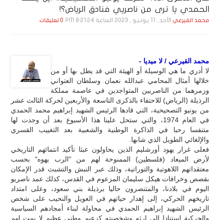
الحمدي يا ترى من ناصريي فنادق الرياض؟!
الأحد , 11 يـونـيـو , 2023 الساعة 8:21:24 PM
محمد القيرعي
0 تعليقات
محمد القيرعي / لا ميديا -
لا أدري ما هي الوسيلة أو الهيئة التي قد يطل بها أو من
خلالها أمثال المحامي عبدالله نعمان وسلطان العتواني
وزمرهما من الناصريين المتواجدين في عاصمة مملكة
الرذيلة (الرياض) للاحتفاء بالذكرى التاسعة والأربعين لحركة الثالث عشر
من يونيو التصحيحية، التي قادها الرئيس الشهيد إبراهيم محمد الحمدي
في العام 1974، والتي ستحل علينا هذا الأسبوع بعد أن وجدت لها
متنفسا رحبا في الذاكرة الوطنية والشعبية بعد التغييب القسري
والإلغائي الطويل الذي شابها.
فعلى غرار يهود أورشليم الذين يحاولون عبثا تأكيد انتمائهم التاريخي
لأرض الميعاد (فلسطين) الممنوحة لهم من "الرب يهوه" بحسب
معتقداتهم اللاهوتية والتوراتية، وذلك عبر النبش والتشبث قدر الإمكان
بقصص وخرافات هيكل سليمان المزعوم في القدس، كذلك عمد ناصريو
اليوم في بلادنا، والمتنصرون حاليا برذيلة بني سعود، وعلى امتداد
تاريخهم الحركي، إلى إهدار حياتهم في العويل والنحيب على شخص
الرئيس الشهيد إبراهيم الحمدي في محاولة لبناء أمجادهم السياسية
والحركية استنادا إلى إرثه وشخصيته كزعيم وطني عظيم لا يمت لهم