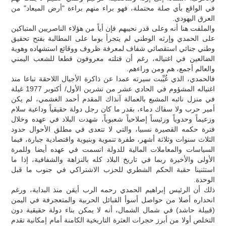
في الواقع بأي صلة محتملة، فهو براء منهم براءة "أرض الميعاد" من
العرق اليهودي.
والملفت هنا أنه وعلى قدر نحيبهم فإن أياً من هؤلاء الناصريين المتباكين
على الحمدي وإرثه الوطني لم يتجرأ يوما على المطالبة بفتح تحقيق
وطني جنائي استقصائي شفاف لمعرفة ظروف ووقائع استشهاده وهوية
الضالعين في اغتياله، رغم أن قتلته معروفون قطعا للشعب اليمني
والعالم أجمع، هم ومن وراءهم.
فالحمدي، الذي غُيِّبت سيرته عمدا عن ذاكرة الأجيال اللاحقة تباعا منذ
اغتياله المشؤوم في الحادي عشر من تشرين الأول/ أكتوبر 1977 غيلة
في منزل نائبه المشبع بالعمالة آنذاك المقدم أحمد الغشمي، لم يكن
أمير حرب ولا سفاك دماء، بقدر ما كان رجل دولة حقيقياً وداعية سلام
وزعيماً وحدوياً ورئيساً إصلاحياً شعبوياً، شهدت البلاد في عهده وخلال
فترة حكمه القصيرة نسبيا، والتي لا تتعدى في مطلق الأحوال حدود
الثلاث سنوات وثلاثة أشهر، طفرة تنموية وبنيوية واقتصادية جبارة، فيما
السياسات والمعاملات المالية للدولة اتسمت في عهده أيضا وللمرة
الأولى والأخيرة ربما في تاريخ البلاد كله بالنزاهة والشفافية، إذا ما
استثنينا حقبة الحكم الشطري للحزب الاشتراكي في جنوب ما قبل
الوحدة.
ذلك أن الرئيس إبراهيم الحمدي رحمه الرب أيقن منذ البداية، ورغم
انحداره أصلا من حواصل أسوأ القبائل الحربية والمتعجرفة في اليمن
(قبيلة حاشد) في شمال الشمال، أنه لا يمكن بناء دولة حقيقية دون
التخلص أولا من أبرز حجرات العثرة التاريخية الكامنة أمام إمكانية تقدم