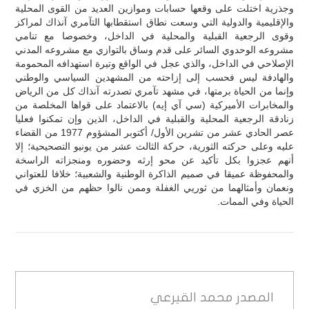
وجذرية اختلت على وقعها حسابات وموازين العديد من القوى المحلية
والإقليمية والدولية التي وسعت نطاق استقطابها التآمري آنذاك لمراكز
وقوى الرجعية القبلية والمحلية في الداخل، وخصوصا مع تنامي
مشروعه الوحدوي السائر على قدم وساق بالتوازي مع مشروعه المدني
الإصلاحي في الداخل، والذي عجل في الواقع وتيرة استهدافه المحمومة
والهادفة ليس فحسب إلى إزاحته من المشهدين السياسي والوطني
وإنما من الحياة برمتها، في مشهد تآمري تصدرته آنذاك كل من الرياض
والمخابرات الأميركية (سي آي إيه) بالاعتماد على قواها المخلصة من
زنادقة الرجعية المحلية والقبلية في الداخل، الذين وإن تمكنوا فعليا
عصر الحادي عشر من تشرين الأول/ أكتوبر المشؤوم 1977 من القضاء
عليه وعلى حركته الثورية، حركة الثالث عشر من يونيو التصحيحية؛ إلا
أنهم عجزوا بكل تأكيد عن محو إرثه وحضوره ومنجزاته الراسخة
والمحفوظة عميقا في صميم الذاكرة الوطنية والشعبية؛ خلافا للعتواني
ونعمان وأمثالهما من ثوريي الغفلة وممن نالوا حظهم من الخزي في
الحياة وفي الممات.
المصدر
محمد القيرعي