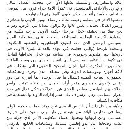
البلاد واستقرارها، والمتمثلة بشقها الأول في معضلة الفساد المالي
والإداري والأخلاقي المعشعش في عقول الأمة جراء قرون من الفوضى
والتخلف والأمية وأنماط الحكم الابوي (البونابرتي) المتوارث.
وبشقها الآخر في سطوة وهيمنة تحالف زعماء اليمين الديني والعشائري
ورموز القبائل تحديدا، الذين عاثوا ولا يزالون فسادا في الأرض، وهو ما
نجح فعلا في تحقيقه خلال مراحل حكمه الأولى بدرجة مكنته من
استعادة الكرامة الوطنية المستلبة، والحفاظ على استقلالية القرار
السياسي الوطني الذي بات للقوى الجماهيرية والشعبية المكدودة
والمغيبة تاريخيا (والتي حظيت في عهده بالعدالة للمرة الأولى في
تاريخها) دور ملحوظ وجوهري في صياغته من خلال انخراطها الفاعل
في تكوينات التنظيم السياسي الذي انشأه الحمدي من وسط القاعدة
الجماهيرية المكدودة ذاتها (لجان التصحيح الشعبي) التي تشكلت في
كافة أجهزة ومؤسسات الدولة وفي مختلف مدن وقرى ومحافظات
الجمهورية العربية اليمنية (شمال ما قبل الوحدة) بما أفرزته من دور
رقابي وتنموي جماهيري مثمر أراد الحمدي من خلاله تمتين أواصر
العلاقة بين القيادة والمواطن العادي عبر إشراكه بشكل فعال في صنع
القرار السياسي وفي الإشراف على سير إدارات الدولة والمساهمة في
مكافحة الفساد.
والأهم من كل ذلك أن الرئيس الحمدي نجح ومنذ لحظات حكمه الأولى
أيضا في تخليص البلاد من هيمنة ووصاية بني سعود على قرارها
السياسي ومن ارتهانها وتبعيتها العمياء لبلاطهم، الأمر الذي حوله بين
عشية وضحاها إلى عدو إقليمي لممالك ومشيخيات الخليج الفارسي
إجمالا، والسعودية بصفة خاصة التي هالها آنذاك، وفي ظل ظروف المد