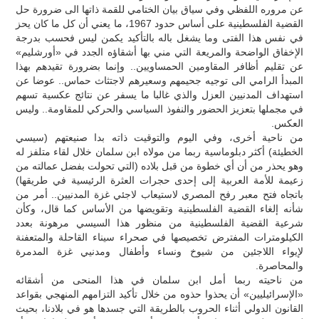
عن مروره اللفظي وفي سياق بيان الختامي للقمة ذاتها الى ضرورة حل
القضية الفلسطينية على أساس حدود 1967، ما يعني أن كل ما كان يحز
في نفس هذا الفتى وما يشغل باله بالتأكيد يكمن ليس فحسب بدرجة
الإخفاق الواضحة والمريعة التي مني بها أشقاؤه الجدد في «أورشليم»
عن تقليم أظافر المقاومين الحمساويين.. وإنما بضرورة تقيدهم بهذا
المبدأ الرامي الى توجيه جحيمهم وسعيرهم لاجتثاث حماس.. عوضا عن
استهداف المدنيين العزل والذي غالبا ما يسفر عن نتائج عكسية تسهم
في مجملها بتعزيز الحضور والنفوذ السياسي والحركي للمقاومة.. وليس
العكس.
من ناحية أخرى، وفي اليوم والتوقيت ذاته بدا صنيعتهم (سيسي
الخطيئة) أكثر دبلوماسية ربما من مولاه ابن سلمان خلال لقاء متلفز له
وهو يحذر من أن أي خطوة من قبل بلاده (التي تحولت بفضل عمالته من
زعيمة للأمة العربية إلى إحدى حجرات العثرة الرئيسية في طريقها)
باتجاه فتح معبر رفح المصري لاستيعاب لاجئي غزة المدنيين.. أمر من
شأنه إلغاء القضية الفلسطينية وتقويضها من الأساس كما قال، وكأن
شرعية القضية الفلسطينية من منظور هذا السيسي مرهونة بعدد
الكيلومترات المفترض تخصيصها في صحراء سيناء القاحلة والمتعفنة
لإيواء اللاجئين من شيوخ ونساء وأطفال ومدنيي غزة المدمرة
والمحاصرة.
من ناحيته ربما أمل ابن سلمان في هذا المنحى من أشقائه
«الإسرائيليين» أن يحذوا حذوه من خلال تأكيد التزامهم المنهجي بقواعد
القانون الدولي أثناء الحروب بالطريقة التي جسدها هو في بلادنا، بحيث