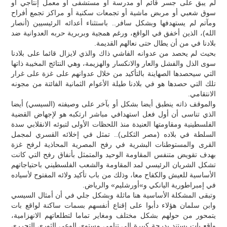
لم يبق على جسر قائم أو مدرسة أو مستشفى أو معمل إنتاجي أو
سوق شعبي أو مربض ماشية أو تجمعات سكنية أو مراكز تجمع أفراح
ومآتم لم يستهدفها وبشكل سافر.. باستثناء أعدائه الرئيسيين (أنصار
الله)، الذين أخفق في الواقع، ورغم همجية وبربرية حربه العدوانية ضد
بلادنا في من أن يطال حتى نعالهم القديمة.
بحيث لم يحصد من عدوانه الفاشي ذاك والذي لايزال قائما على بلادنا
سوى الذل والفشل والعار والانكسار والهزيمة، وهي النتائج المخيبة ذاتها
التي سيحصدها الصهاينة بالتأكيد من خلال عدوانهم على غزة على غرار
تلك التي حصدها هو في بلادنا طيلة الأعوام الثمانية الفائتة من مجونه
الانتقامي.
والموقف ذاته ينطبق أيضا بشكل أو بآخر على وصيفته (السيسي) أيضا
الذي تناسى أن أول فعل استهدافي مباشر ارتكبه هو لإجهاض القضية
الفلسطينية ومقاومتها العنيدة منذ اللحظات الأولى لتبوئه الانقلابي سدة
السلطة في بلاده (مصر الثكلى).. تمثل في إخلائه القسري لمجمل
القرى والمستوطنات البشرية في رفح المصرية المحاذية لرفح غزة
بهدف تقويض متنفس المقاومة الوحيد والمتمثل بأنفاق رفح التي كانت
تشكل الشريان الرئيسي لمد المقاومة والشعب الفلسطيني باحتياجاتهم
الأساسية للعيش والكفاح معا، وذلك من باب تأكيد ولائه المفتوح لأسياده
في إمبراطورية اليانكي و»أورشليم» والرياض.
وتبقى المشكلة الأساسية هنا ماثلة وبشكل جلي في أن أمثال السيسي
وابن سلمان هؤلاء دأبوا على إقناع أنفسهم بسمات ساكنة لواقع بات
يتمحور من حولهم بشكل مختلف ومغاير تماما لتطلعاتهم الانهزامية،
واقع بات يستند بدرجة كبيرة إلى تنامي مستوى الوعي الثوري التحرري