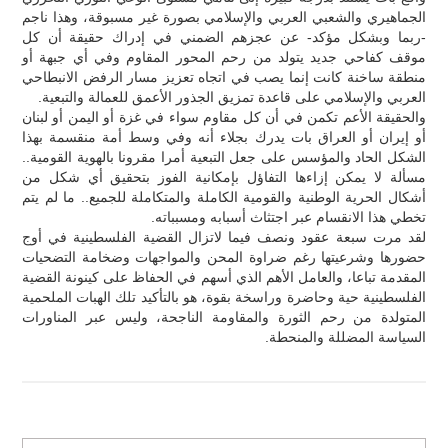
الجماهيري والشعبي العربي والإسلامي بصورة غير مسبوقة، وهذا ناجم
-ربما وبشكل مؤكد- عن عجزهم الضمني في إدراك حقيقة أن كل
موقف كفاحي جديد يتولد من رحم المحور المقاوم وفي أي جبهة أو
منطقة ساخنة كانت إنما يصب في اتجاه تعزيز مسار الرفض الانبطاحي
العربي والإسلامي على قاعدة تمزيق الجذور الأعمق للعمالة والتبعية.
والحقيقة الأعم تكمن في أن كل مقاوم سواء في غزة أو اليمن أو لبنان
أو إيران أو العراق بات يدرك بجلاء أنه وفي وسط أمة منقسمة بهذا
الشكل الحاد والمؤسس على جعل التبعية أمرا مقرونا بالهوية القومية..
مسألة لا يمكن إزاءها التفاؤل بإمكانية الفوز بتحقيق أي شكل من
أشكال الحرية الوطنية والقومية الكاملة والمتكاملة للجميع.. ما لم يتم
تخطي هذا الانقسام عبر اجتثاث أسبابه ومسبباته.
لقد مرت سبعة عقود ونصف فيما لاتزال القضية الفلسطينية في أوج
حضورها وشرعيتها رغم ضراوة المحن والمواجهات وضخامة التضحيات
المقدمة تباعا، والعامل الأهم الذي أسهم في الحفاظ على كينونة القضية
الفلسطينية حية وحاضرة وراسخة بقوة، هو بالتأكيد تلك الهبات الملحمية
المتولدة من رحم الثورة والمقاومة الناجحة، وليس عبر المناورات
السياسة المضللة والمنحطة.