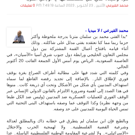
الأثنين , 23 أكـتـوبـر , 2023 الساعة 7:49:19 PM
محمد القيرعي
0 تعليقات
محمد القيرعي / لا ميديا -
*بدا الفتى محمد بن سلمان متزنا بدرجة ملحوظة وأكثر
حزما ربما مما كنا نعتقده بفتى مدلل على شاكلته.. وذلك
أثناء قيامه بافتتاح أعمال القمة المشتركة بين دول
مجلس التعاون الخليجي ورابطة دول جنوب شرق آسيا «الآسيان»، في
العاصمة السعودية، الرياض يوم أمس الأول الجمعة الفائت 20 أكتوبر
الحالي.
وفي كلمته التي شدد فيها على مطالبة أطراف الصراع بغزة بوقف
فوري لإطلاق النار.. بالإضافة إلى تجديد رفضه القاطع لما سماه
استهداف المدنيين بأي شكل من الأشكال وتحت أي ذريعة كانت.. منوها
في هذا الصدد إلى أهمية وضرورة الالتزام بالقانون الدولي الإنساني عبر
الوقف الفوري للعمليات العسكرية ضد المدنيين (وليس ضد الكل طبعا
من وجهة نظره) وكذا التوقف عما وصفه باستهداف البنى التحتية التي
تمس الحياة اليومية للمدنيين على حد وصفه.
وبالطبع فإن ابن سلمان لم يتطرق في خطابه ذاك وبالمطلق لعدالة
وشرعية القضية الفلسطينية.. ولا لهمجية الحرب والاحتلال
«الإسرائيلي».. ولا لشرعية المقاومة الوطنية الفلسطينية الباسلة.. عدا