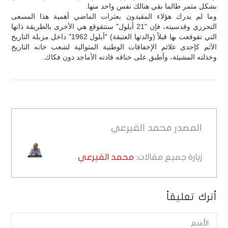
بشكل مثمر طالما بقي هنالك نفس واحد منها.
وما لم يدرك هؤلاء المقيدون بعثرات الماضي أهمية هذا المسعى
التحرري وقدسيته، فإن "21 أيلول" ستتقوقع هي الأخرى بالطريقة ذاتها
التي تقوقعت بها قبلاً (والدتها العتيقة) "أيلول 1962" داخل مزبلة التاريخ
الآثم كإحدى علائم الإخفاقات الوطنية المتوالية لشعب خانه التاريخ
وخذلته المشيئة، وأطبق على خناقه قادته الأماجد دون فكاك.
المصدر
محمد القيرعي
زيارة جميع مقالات:
محمد القيرعي
أترك تعليقاً