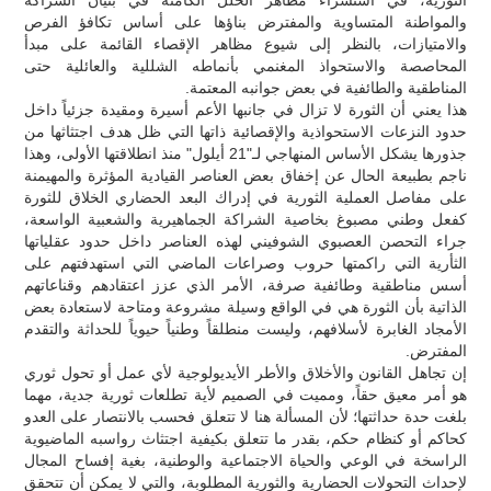
والمواطنة المتساوية والمفترض بناؤها على أساس تكافؤ الفرص
والامتيازات، بالنظر إلى شيوع مظاهر الإقصاء القائمة على مبدأ
المحاصصة والاستحواذ المغنمي بأنماطه الشللية والعائلية حتى
المناطقية والطائفية في بعض جوانبه المعتمة.
هذا يعني أن الثورة لا تزال في جانبها الأعم أسيرة ومقيدة جزئياً داخل
حدود النزعات الاستحواذية والإقصائية ذاتها التي ظل هدف اجتثاثها من
جذورها يشكل الأساس المنهاجي لـ"21 أيلول" منذ انطلاقتها الأولى، وهذا
ناجم بطبيعة الحال عن إخفاق بعض العناصر القيادية المؤثرة والمهيمنة
على مفاصل العملية الثورية في إدراك البعد الحضاري الخلاق للثورة
كفعل وطني مصبوغ بخاصية الشراكة الجماهيرية والشعبية الواسعة،
جراء التحصن العصبوي الشوفيني لهذه العناصر داخل حدود عقلياتها
الثأرية التي راكمتها حروب وصراعات الماضي التي استهدفتهم على
أسس مناطقية وطائفية صرفة، الأمر الذي عزز اعتقادهم وقناعاتهم
الذاتية بأن الثورة هي في الواقع وسيلة مشروعة ومتاحة لاستعادة بعض
الأمجاد الغابرة لأسلافهم، وليست منطلقاً وطنياً حيوياً للحداثة والتقدم
المفترض.
إن تجاهل القانون والأخلاق والأطر الأيديولوجية لأي عمل أو تحول ثوري
هو أمر معيق حقاً، ومميت في الصميم لأية تطلعات ثورية جدية، مهما
بلغت حدة حداثتها؛ لأن المسألة هنا لا تتعلق فحسب بالانتصار على العدو
كحاكم أو كنظام حكم، بقدر ما تتعلق بكيفية اجتثاث رواسبه الماضيوية
الراسخة في الوعي والحياة الاجتماعية والوطنية، بغية إفساح المجال
لإحداث التحولات الحضارية والثورية المطلوبة، والتي لا يمكن أن تتحقق