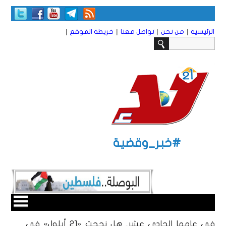
|
|
|
|
الرئيسية
من نحن
تواصل معنا
خريطة الموقع
#خبر_وقضية
في عامها الحادي عشر.. هل نجحت «21 أيلول» في