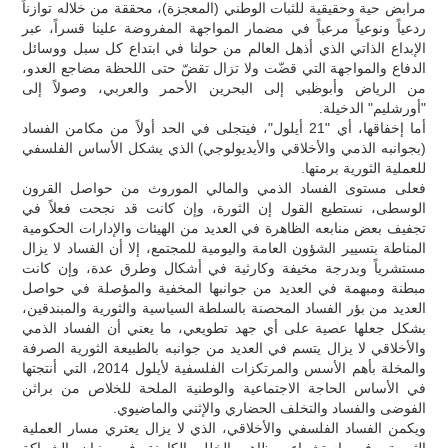
مرابض حية وحقيقية للثبات الوطني (المعجزة)، محققة من خلاله توازناً
ردعياً ونوعياً مرعباً في مضمار المواجهة المفروضة علينا قسراً، عبر
الإبداع الذاتي الذي أذهل العالم من حولنا في ابتداع كل سبل ووسائل
الدفاع والمواجهة التي قضّت ولا تزال تقضّ حتى اللحظة مضاجع العدو،
من الرياض وأبوظبي إلى البحرين الأحمر والعربي، وصولاً إلى
"أورشليم" الدخيلة.
أما إخفاقها، أي "21 أيلول"، فيتجلى في الحد أولاً من مكامن الفساد
(بجوانبه الذمي والأخلاقي والأيديولوجي) الذي يشكل الأساس الفلسفي
للعملية الثورية برمتها.
فعلى مستوى الفساد الذمي والمالي الموروث من حواصل القرون
الوسطى، نستطيع القول إن الثورة، وإن كانت قد نجحت فعلاً في
تجفيف بعض منابعه الظاهرة في العديد من الهيئات والإدارات الحكومية
المناطة بتسيير الشؤون العامة واليومية للمجتمع، إلا أن الفساد لا يزال
مستشرياً وبدرجة مخيفة وكارثية في أشكال وطرق عدة، وإن كانت
مبطنة ومبهمة في العديد من جوانبها المخفية والمؤصلة في حواصل
العديد من بؤر الفساد المحصنة بالسلطة السياسية والثورية والمبندقين،
بشكل جعلها عصية على أي جهد تطويعي، ما يعني أن الفساد الذمي
والأخلاقي لا يزال يتسم في العديد من جوانبه بالطبيعة الثورية الصرفة
والمخلة بأهم الأسس والمرتكزات الفلسفية لأيلول 2014، التي أنتجتها
في الأساس الحاجة الاجتماعية والوطنية الملحة للخلاص من براثن
الفوضى والفساد والتخلف الحضاري والإثني والماضيوي.
ويكمن الفساد الفلسفي والأخلاقي، الذي لا يزال يعتري مسار العملية
الثورية، في استشراء مظاهر الخلل الكامنة في بنيان الشراكة