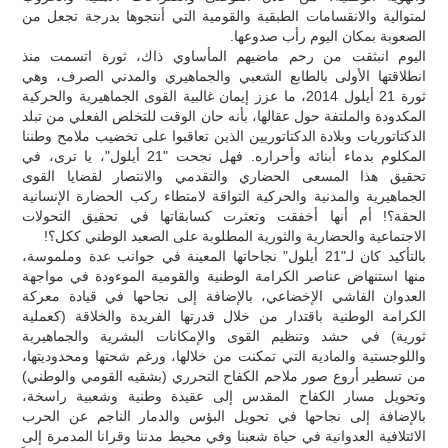
لمتوالية والانقسامات الطبقية والقومية التي أنتجوها بدرجة تجعل من
الصعوبة بمكان اليوم رأب صدوعها.
اليوم انبثقت من رحم ماضيهم المأساوي ذاك، ثورة اتسمت منذ
انطلاقتها الأولى بالطابع الشعبي والجماهيري والمدني الصرف، وهي
ثورة 21 أيلول 2014، ما عزز إيمان غالبية القوى الجماهيرية والحركية
المكدودة والملتفة حول عقالها، بأنه حان الوقت للتخلص الفعلي من تبلد
الدكتاتوريات وبلادة الدكتاتوريين الذين تعاقبوا على تخضيب ملامح وطننا
المكلوم بدماء أبنائه وأحراره. فهل نجحت "21 أيلول"، يا ترى، في
تحقيق هذا المسعى الحضاري والتقدمي والانتصار لقضايا القوى
الجماهيرية والمدنية والحركية التواقة لامتطاء ركب الحضارة الإنسانية
الحقة؟! أم أنها أخفقت وتعثرت كسابقاتها في تحقيق التحولات
الاجتماعية والحضارية والثورية المطلوبة على الصعيد الوطني ككل؟!
بالتأكيد كان لـ"21 أيلول" نجاحاتها المعينة في جوانب عدة وملموسة،
منها استنهاض عناصر الكرامة الوطنية والقومية الموءودة في مواجهة
العدوان الفاشي الإخضاعي، بالإضافة إلى نجاحها في قيادة معركة
الكرامة الوطنية باقتدار من خلال قدرتها الفريدة والخلاقة (كعملية
ثورية) في حشد وتنظيم القوى والإمكانات البشرية والجماهيرية
واللوجستية والمادية التي تمكنت من خلالها، ورغم شحتها ومحدوديتها،
من تسطير أروع صور ملاحم الكفاح التحرري (بشقيه القومي والوطني)
وتحويل مسار الكفاح المقدس إلى عقيدة وطنية وشعبية راسخة،
بالإضافة إلى نجاحها في تحويل البؤس والدمار الناجم عن الحرب
الائتلافية العدوانية في حياة شعبنا وفي محيط مدننا وقرانا المدمرة إلى