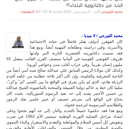
الحد من دكتاتورية البلداء؟!
الأحد , 21 سـبـتـمـبـر , 2025 الساعة 1:47:18 AM
محمد القيرعي
0 تعليقات
محمد القيرعي / لا ميديا -
كان الفوهرر أدولف هتلر فاشلاً في حياته الاجتماعية
والأسرية، وفي دراسته وتطلعاته المهنية أيضاً، ومع هذا
فقد تسببت دكتاتوريته العنصرية النازية التي ولدتها
ظروف الفوضى القومية في ألمانيا منتصف القرن الفائت بمقتل 55
مليون إنسان تقريباً، وفي خراب أغلب مدن وحواضر أوروبا.
وكذلك كان مولانا الرئيس السابق علي عبدالله صالح شبه أمي أيضاً من
الناحية المعرفية والعلمية، وإن كان أكثر بلاغة خطابية من خَلَفه أفندم
الرذيلة هادي، الذي لم يكن يفرق في الواقع ما بين كلمتي "لم" و"لن"،
مثلما كان خط يد حاكم دولتنا العميقة والمثخنة بالماضيوية الشيخ عبدالله
بن حسين الأحمر يشبه إلى حد بعيد الرسوم السوريالية، بحيث كان
يحتاج في الواقع إلى مترجم حصيف أو خبير علمي بفك الرموز
والطلاسم المرسومة لترجمة فحواه.
ومع هذا فقد حكمونا جميعاً بالحديد والنار، إلى حد أنهم نجحوا وعلى
امتداد مراحل العملية الثورية الوطنية سبتمبر الأم 1962 في ضرب
وتقويض كل أسس السلام والمواطنة والتقدم والاستقرار والبناء التنموي
والهوية الوطنية، من خلال الفوضى والصراعات الأهلية والحروب